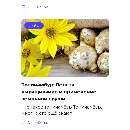
0
36
ЛАЙФ
Топинамбур: Польза,
выращивание и применение
земляной груши
Что такое топинамбур Топинамбур,
многие его ещё знают
0
22