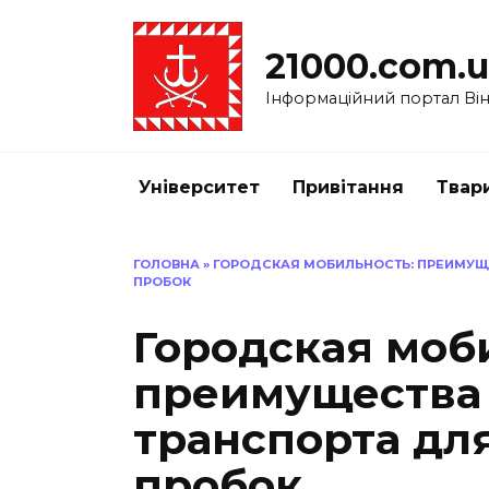
Перейти
до
21000.com.
вмісту
Інформаційний портал Вінн
Університет
Привітання
Твар
ГОЛОВНА
»
ГОРОДСКАЯ МОБИЛЬНОСТЬ: ПРЕИМУЩ
ПРОБОК
Городская моб
преимущества
транспорта дл
пробок