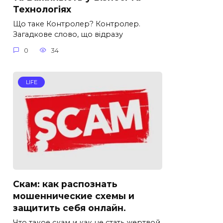
Технологіях
Що таке Контролер? Контролер.
Загадкове слово, що відразу
0
34
LIFE
Скам: как распознать
мошеннические схемы и
защитить себя онлайн.
Что такое скам и как не стать жертвой