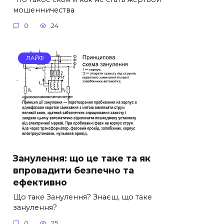
мошенничества
0
24
ЛАЙФ
Занулення: що це таке та як
впровадити безпечно та
ефективно
Що таке Занулення? Знаєш, що таке
занулення?
0
25