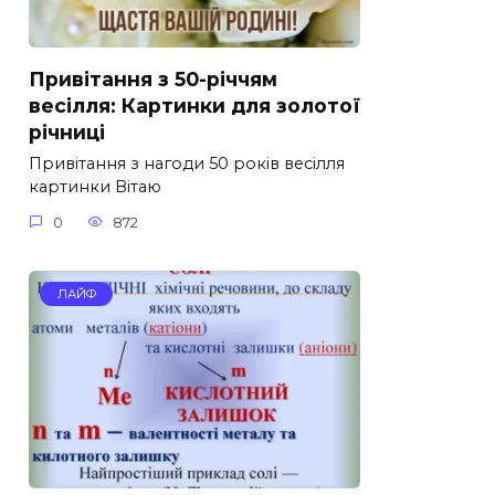
Привітання з 50-річчям
весілля: Картинки для золотої
річниці
Привітання з нагоди 50 років весілля
картинки Вітаю
0
872
ЛАЙФ