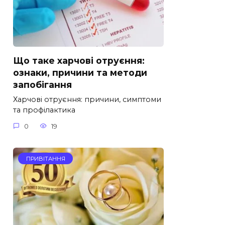
Що таке харчові отруєння:
ознаки, причини та методи
запобігання
Харчові отруєння: причини, симптоми
та профілактика
0
19
ПРИВІТАННЯ