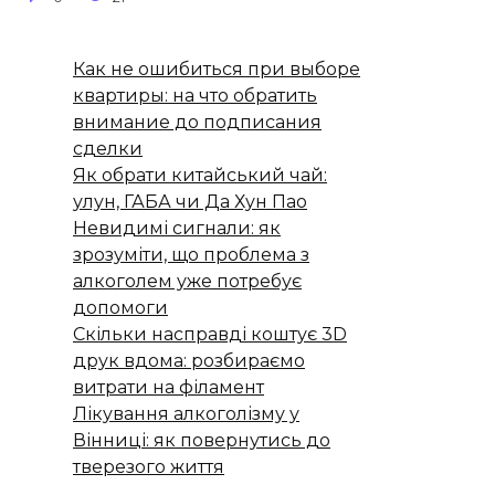
Как не ошибиться при выборе
квартиры: на что обратить
внимание до подписания
сделки
Як обрати китайський чай:
улун, ГАБА чи Да Хун Пао
Невидимі сигнали: як
зрозуміти, що проблема з
алкоголем уже потребує
допомоги
Скільки насправді коштує 3D
друк вдома: розбираємо
витрати на філамент
Лікування алкоголізму у
Вінниці: як повернутись до
тверезого життя