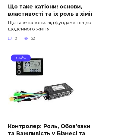
Що таке катіони: основи,
властивості та їх роль в хімії
Що таке катіони: від фундаментів до
щоденного життя
0
52
ЛАЙФ
Контролер: Роль, Обов’язки
та Важливість у Бізнесі та