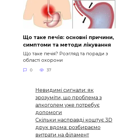
Що таке печія: основні причини,
симптоми та методи лікування
Що таке печія? Розгляд та поради з
області охорони
0
37
Невидимі сигнали: як
зрозуміти, що проблема з
алкоголем уже потребує
допомоги
Скільки насправді коштує 3D
друк вдома: розбираємо
витрати на філамент