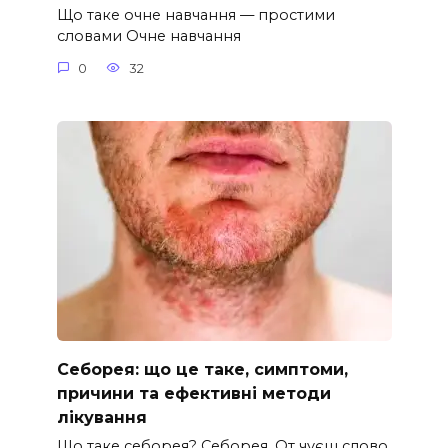
Що таке очне навчання — простими
словами Очне навчання
0
32
Себорея: що це таке, симптоми,
причини та ефективні методи
лікування
Що таке себорея? Себорея. От чуєш слово