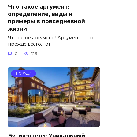
Что такое аргумент:
определение, виды и
примеры в повседневной
жизни
Что такое аргумент? Аргумент — это,
прежде всего, тот
0
126
ПОРАДИ
Бутик-отель: Уникальный