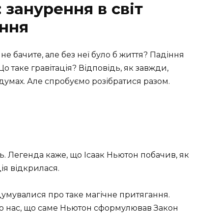
 занурення в світ
ання
не бачите, але без неї було б життя? Падіння
о таке гравітація? Відповідь, як завжди,
здумах. Але спробуємо розібратися разом.
ь. Легенда каже, що Ісаак Ньютон побачив, як
ція відкрилася.
думувалися про таке магічне притягання.
до нас, що саме Ньютон сформулював Закон