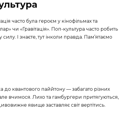
культура
ція часто була героєм у кінофільмах та
ллар» чи «Гравітація». Поп-культура часто робить
силу. І знаєте, тут інколи правда. Пам’ятаємо
ка до квантового паййтону — забагато різних
але вчимося. Лихо та гамбургери притягуються,
дивовижне явище заставляє світ вертітись.