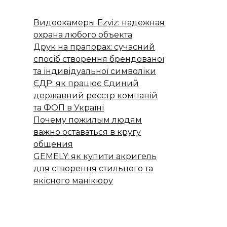
Видеокамеры Ezviz: надежная
охрана любого объекта
Друк на прапорах: сучасний
спосіб створення брендованої
та індивідуальної символіки
ЄДР: як працює Єдиний
державний реєстр компаній
та ФОП в Україні
Почему пожилым людям
важно оставаться в кругу
общения
GEMELY: як купити акригель
для створення стильного та
якісного манікюру