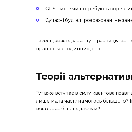
GPS-системи потребують коректив 
Сучасні будівлі розраховані не зан
Такесь, знаєте, у нас тут гравітація не
працює, як годинник, гріє.
Теорії альтернатив
Тут вже вступає в силу квантова граві
лише мала частина чогось більшого? І
воно знає більше, ніж ми?