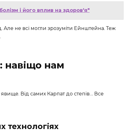
олізм і його вплив на здоров'я"
. Але не всі могли зрозуміти Ейнштейна. Теж
.
: навіщо нам
 явище. Від самих Карпат до степів… Все
х технологіях