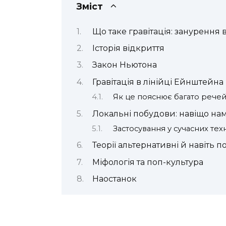
Зміст
Що таке гравітація: занурення 
Історія відкриття
Закон Ньютона
Гравітація в лінійці Ейнштейна
Як це пояснює багато рече
Локальні побудови: навіщо нам
Застосування у сучасних тех
Теорії альтернативні й навіть п
Міфологія та поп-культура
Наостанок