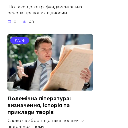
Що таке договір: фундаментальна
основа правових відносин
0
48
ЛАЙФ
Полемічна література:
визначення, історія та
приклади творів
Слово як зброя: що таке полемічна
література і чому