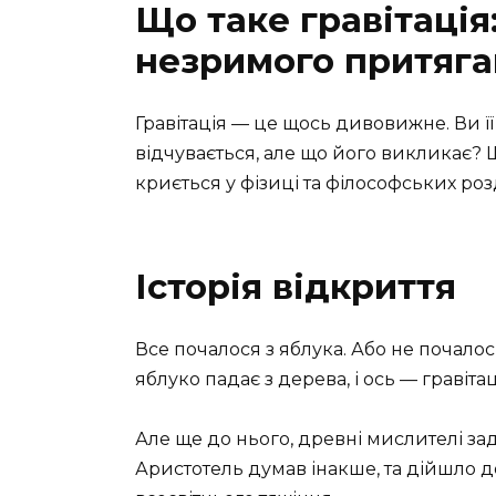
Що таке гравітація:
незримого притяг
Гравітація — це щось дивовижне. Ви її 
відчувається, але що його викликає? Щ
криється у фізиці та філософських ро
Історія відкриття
Все почалося з яблука. Або не почалос
яблуко падає з дерева, і ось — гравіта
Але ще до нього, древні мислителі за
Аристотель думав інакше, та дійшло 