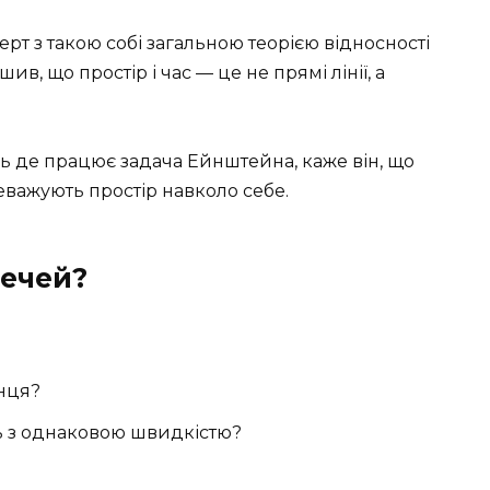
рт з такою собі загальною теорією відносності
ив, що простір і час — це не прямі лінії, а
сь де працює задача Ейнштейна, каже він, що
реважують простір навколо себе.
речей?
нця?
ть з однаковою швидкістю?