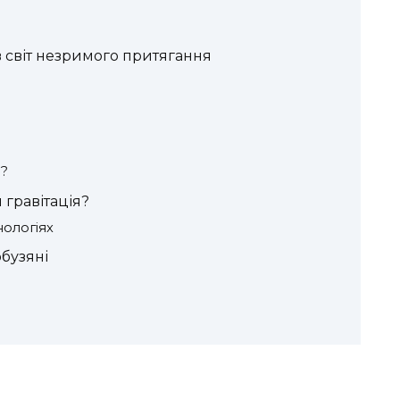
в світ незримого притягання
й?
 гравітація?
нологіях
обузяні