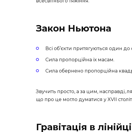
всесвітнього тяжіння.
Закон Ньютона
Всі об’єкти притягуються один до 
Сила пропорційна їх масам.
Сила обернено пропорційна квадра
Звучить просто, а за цим, насправді, 
що про це могло думатися у XVII столі
Гравітація в ліній