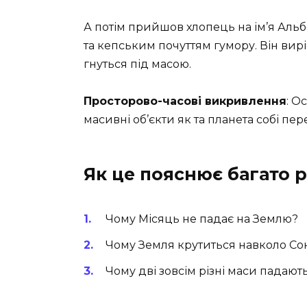
А потім прийшов хлопець на ім’я Альбе
та кепським почуттям гумору. Він виріш
гнуться під масою.
Просторово-часові викривлення
: О
масивні об’єкти як та планета собі пе
Як це пояснює багато 
Чому Місяць не падає на Землю?
Чому Земля крутиться навколо Со
Чому дві зовсім різні маси падаю