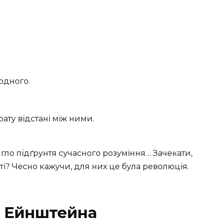
одного.
ту відстані між ними.
лягло підґрунтя сучасного розуміння… Зачекати,
тті? Чесно кажучи, для них це була революція.
ці Ейнштейна