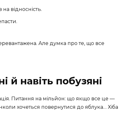
на відносність.
епасти.
 перевантажена. Але думка про те, що все
ні й навіть побузяні
тація. Питання на мільйон: що якщо все це —
нколи хочеться повернутися до яблука… Хіба