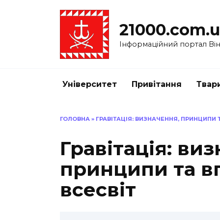
Перейти
до
21000.com.
вмісту
Інформаційний портал Вінн
Університет
Привітання
Твар
ГОЛОВНА
»
ГРАВІТАЦІЯ: ВИЗНАЧЕННЯ, ПРИНЦИПИ 
Гравітація: ви
принципи та в
всесвіт