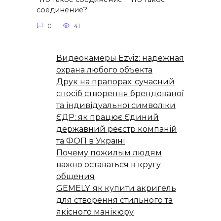
соединение?
0
41
Видеокамеры Ezviz: надежная
охрана любого объекта
Друк на прапорах: сучасний
спосіб створення брендованої
та індивідуальної символіки
ЄДР: як працює Єдиний
державний реєстр компаній
та ФОП в Україні
Почему пожилым людям
важно оставаться в кругу
общения
GEMELY: як купити акригель
для створення стильного та
якісного манікюру