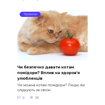
ТВАРИНИ
Чи безпечно давати котам
помідори? Вплив на здоров’я
улюбленців
Чи можна котам помідори? Люди, які
слідкують за своїм
0
35