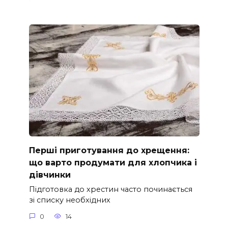
Перші приготування до хрещення:
що варто продумати для хлопчика і
дівчинки
Підготовка до хрестин часто починається
зі списку необхідних
0
14