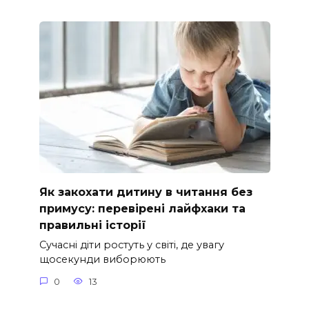
Як закохати дитину в читання без
примусу: перевірені лайфхаки та
правильні історії
Сучасні діти ростуть у світі, де увагу
щосекунди виборюють
0
13