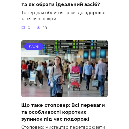
та як обрати ідеальний засіб?
Тонер для обличчя: ключ до здорової
та сяючої шкіри
0
18
ЛАЙФ
Що таке стоповер: Всі переваги
та особливості коротких
зупинок під час подорожі
Стоповер: мистецтво перетворювати