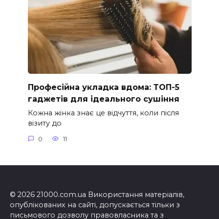
Професійна укладка вдома: ТОП-5
гаджетів для ідеального сушіння
Кожна жінка знає це відчуття, коли після
візиту до
0
11
© 2026 21000.com.ua Використання матеріалів,
опублікованих на сайті, допускається тільки з
письмового дозволу правовласника та з