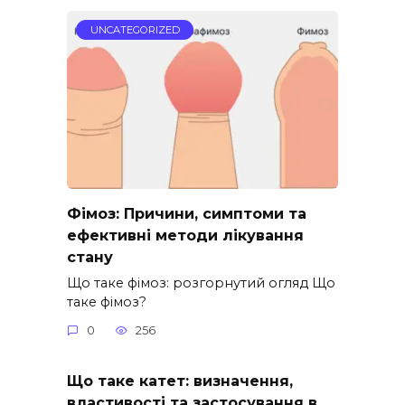
UNCATEGORIZED
Фімоз: Причини, симптоми та
ефективні методи лікування
стану
Що таке фімоз: розгорнутий огляд Що
таке фімоз?
0
256
Що таке катет: визначення,
властивості та застосування в