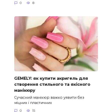
0
8
GEMELY: як купити акригель для
створення стильного та якісного
манікюру
Сучасний манікюр важко уявити без
міцних і пластичних
0
15