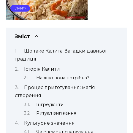
ЛАЙФ
Зміст
Що таке Калита: Загадки давньої
традиції
Історія Калити
Навіщо вона потрібна?
Процес приготування: магія
створення
Інгредієнти
Ритуал випікання
Культурне значення
Як елемент святкування