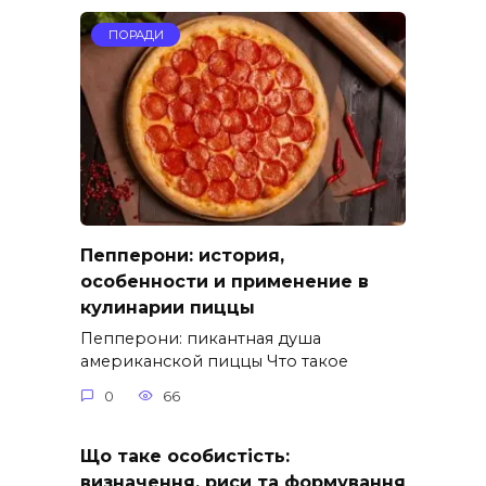
ПОРАДИ
Пепперони: история,
особенности и применение в
кулинарии пиццы
Пепперони: пикантная душа
американской пиццы Что такое
0
66
Що таке особистість:
визначення, риси та формування