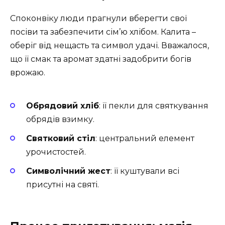
Споконвіку люди прагнули вберегти свої
посіви та забезпечити сім’ю хлібом. Калита –
оберіг від нещасть та символ удачі. Вважалося,
що її смак та аромат здатні задобрити богів
врожаю.
Обрядовий хліб
: її пекли для святкування
обрядів взимку.
Святковий стіл
: центральний елемент
урочистостей.
Символічний жест
: її куштували всі
присутні на святі.