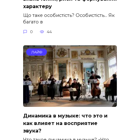
характеру
Що таке особистість? Особистість… Як
багато в
0
44
ЛАЙФ
Динамика в музыке: что это и
как влияет на восприятие
звука?
Что такое динамика в музыке? «Что