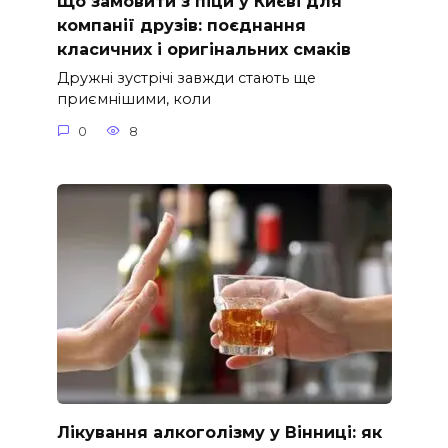
Що замовити з піци у Києві для
компанії друзів: поєднання
класичних і оригінальних смаків
Дружні зустрічі завжди стають ще
приємнішими, коли
0
8
Лікування алкоголізму у Вінниці: як