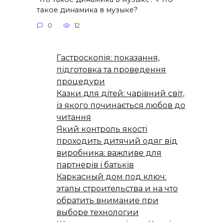
такое динамика в музыке?
0
12
Гастроскопія: показання,
підготовка та проведення
процедури
Казки для дітей: чарівний світ,
із якого починається любов до
читання
Який контроль якості
проходить дитячий одяг від
виробника: важливе для
партнерів і батьків
Каркасный дом под ключ:
этапы строительства и на что
обратить внимание при
выборе технологии