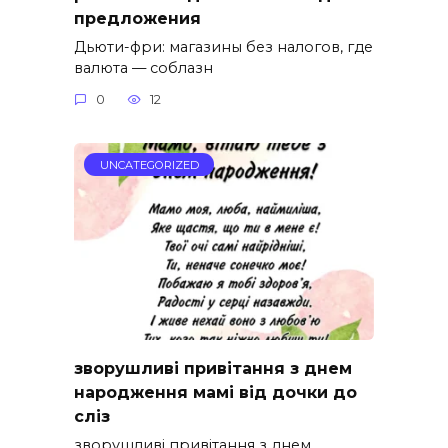
предложения
Дьюти-фри: магазины без налогов, где
валюта — соблазн
0
12
UNCATEGORIZED
зворушливі привітання з днем
народження мамі від дочки до
сліз
зворушливі привітання з днем