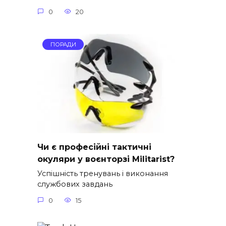
0
20
ПОРАДИ
Чи є професійні тактичні
окуляри у воєнторзі Militarist?
Успішність тренувань і виконання
службових завдань
0
15