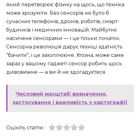
який перетворює фізику на щось, що техніка
може зрозуміти. Без сенсорів не було б
сучасних телефонів, дронів, роботів, смарт-
будинків і медичних інновацій. Майбутнє
насичене сенсорами — і це тільки початок.
Сенсорна революція дарує техніці здатність
“бачити”, і це захоплююче. Хтозна, може саме
зараз у вашому гаджеті сенсор робить щось
дивовижне — а ви й не здогадуєтеся.
Числовий масштаб: визначення,
застосування і важливість у картографії
Оцініть статтю