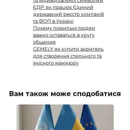
та індивідуальної символіки
ЄДР: як працює Єдиний
державний реєстр компаній
та ФОП в Україні
Почему пожилым людям
важно оставаться в кругу
общения
GEMELY: як купити акригель
для створення стильного та
якісного манікюру
Вам також може сподобатися