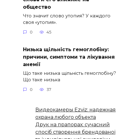
общество
Что значит слово утопия? У каждого
своя «утопия».
0
45
Низька щільність гемоглобіну:
причини, симптоми та лікування
анемії
Що таке низька щільність гемоглобіну?
Що таке низька
0
37
Видеокамеры Ezviz: надежная
охрана любого объекта
Друк на прапорах: сучасний
спосіб створення брендованої