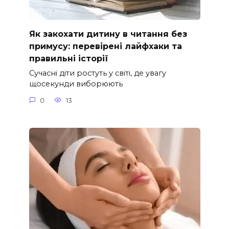
Як закохати дитину в читання без
примусу: перевірені лайфхаки та
правильні історії
Сучасні діти ростуть у світі, де увагу
щосекунди виборюють
0
13