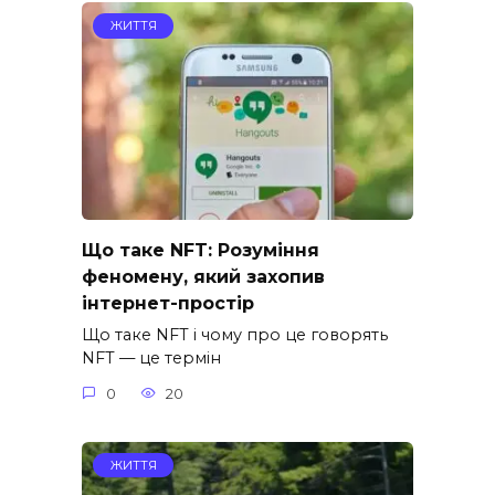
ЖИТТЯ
Що таке NFT: Розуміння
феномену, який захопив
інтернет-простір
Що таке NFT і чому про це говорять
NFT — це термін
0
20
ЖИТТЯ