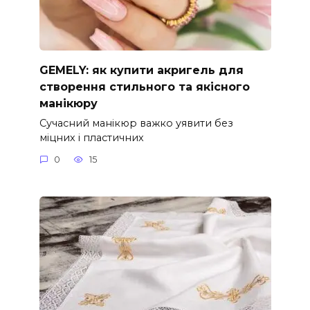
GEMELY: як купити акригель для
створення стильного та якісного
манікюру
Сучасний манікюр важко уявити без
міцних і пластичних
0
15