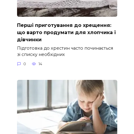
Перші приготування до хрещення:
що варто продумати для хлопчика і
дівчинки
Підготовка до хрестин часто починається
зі списку необхідних
0
14