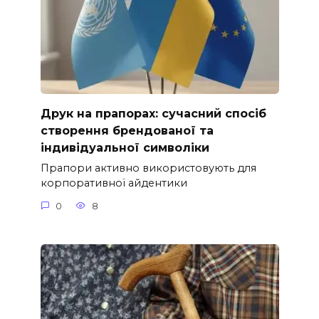
Друк на прапорах: сучасний спосіб
створення брендованої та
індивідуальної символіки
Прапори активно використовують для
корпоративної айдентики
0
8