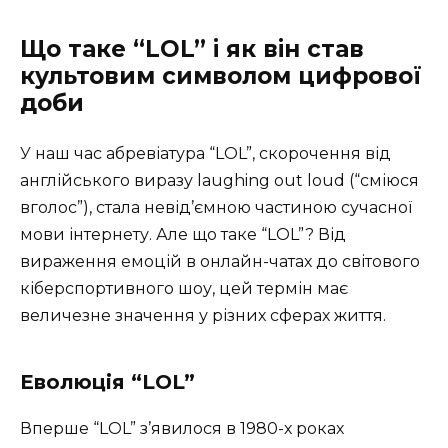
Що таке “LOL” і як він став
культовим символом цифрової
доби
У наш час абревіатура “LOL”, скорочення від
англійського виразу laughing out loud (“сміюся
вголос”), стала невід’ємною частиною сучасної
мови інтернету. Але що таке “LOL”? Від
вираження емоцій в онлайн-чатах до світового
кіберспортивного шоу, цей термін має
величезне значення у різних сферах життя.
Еволюція “LOL”
Вперше “LOL” з’явилося в 1980-х роках