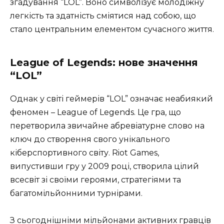
згадування “LOL”. Воно символізує молодіжну
легкість та здатність сміятися над собою, що
стало центральним елементом сучасного життя.
League of Legends: нове значення
“LOL”
Однак у світі геймерів “LOL” означає неабиякий
феномен – League of Legends. Це гра, що
перетворила звичайне абревіатурне слово на
ключ до створення свого унікального
кіберспортивного світу. Riot Games,
випустивши гру у 2009 році, створила цілий
всесвіт зі своїми героями, стратегіями та
багатомільйонними турнірами.
З сьогоднішніми мільйонами активних гравців