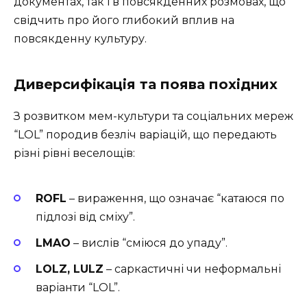
документах, так і в повсякденних розмовах, що
свідчить про його глибокий вплив на
повсякденну культуру.
Диверсифікація та поява похідних
З розвитком мем-культури та соціальних мереж
“LOL” породив безліч варіацій, що передають
різні рівні веселощів:
ROFL
– вираження, що означає “катаюся по
підлозі від сміху”.
LMAO
– вислів “сміюся до упаду”.
LOLZ, LULZ
– саркастичні чи неформальні
варіанти “LOL”.