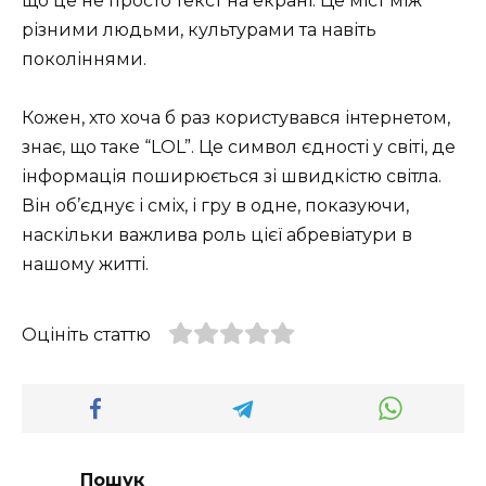
що це не просто текст на екрані. Це міст між
різними людьми, культурами та навіть
поколіннями.
Кожен, хто хоча б раз користувався інтернетом,
знає, що таке “LOL”. Це символ єдності у світі, де
інформація поширюється зі швидкістю світла.
Він об’єднує і сміх, і гру в одне, показуючи,
наскільки важлива роль цієї абревіатури в
нашому житті.
Оцініть статтю
Пошук