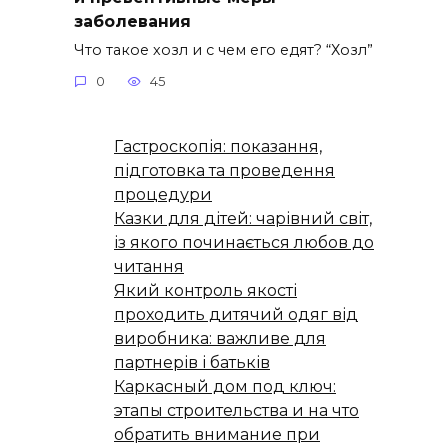
заболевания
Что такое хозл и с чем его едят? “Хозл”
0
45
Гастроскопія: показання,
підготовка та проведення
процедури
Казки для дітей: чарівний світ,
із якого починається любов до
читання
Який контроль якості
проходить дитячий одяг від
виробника: важливе для
партнерів і батьків
Каркасный дом под ключ:
этапы строительства и на что
обратить внимание при