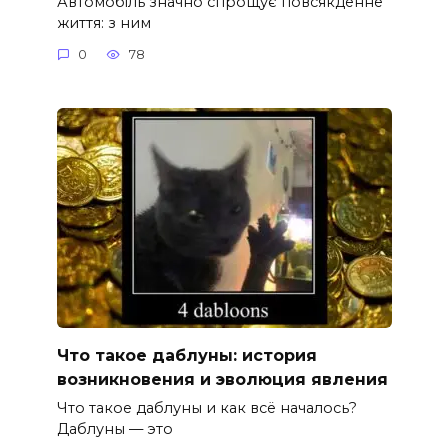
Автомобіль значно спрощує повсякденне
життя: з ним
0
78
Что такое даблуны: история
возникновения и эволюция явления
Что такое даблуны и как всё началось?
Даблуны — это