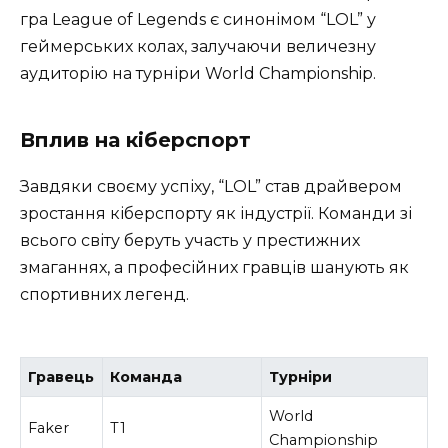
гра League of Legends є синонімом “LOL” у
геймерських колах, залучаючи величезну
аудиторію на турніри World Championship.
Вплив на кіберспорт
Завдяки своєму успіху, “LOL” став драйвером
зростання кіберспорту як індустрії. Команди зі
всього світу беруть участь у престижних
змаганнях, а професійних гравців шанують як
спортивних легенд.
Гравець
Команда
Турніри
World
Faker
T1
Championship