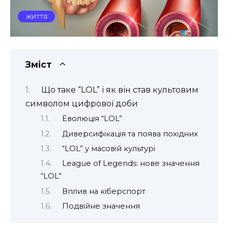
ЖИТТЯ
Зміст
Що таке “LOL” і як він став культовим
символом цифрової доби
Еволюція “LOL”
Диверсифікація та поява похідних
“LOL” у масовій культурі
League of Legends: нове значення
“LOL”
Вплив на кіберспорт
Подвійне значення