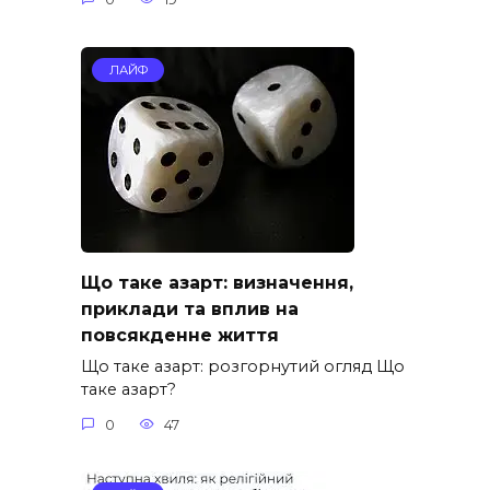
ЛАЙФ
Що таке азарт: визначення,
приклади та вплив на
повсякденне життя
Що таке азарт: розгорнутий огляд Що
таке азарт?
0
47