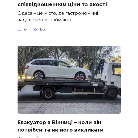
співвідношенням ціни та якості
Одеса – це місто, де гастрономічні
задоволення займають
0
66
Евакуатор в Вінниці – коли він
потрібен та як його викликати