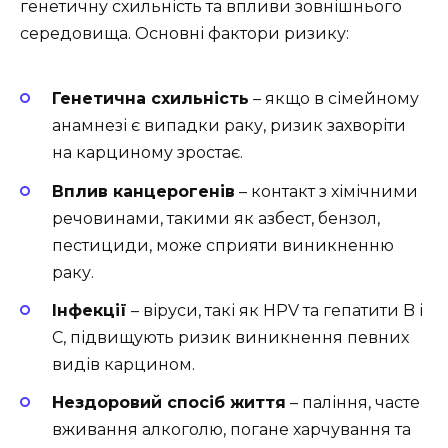
генетичну схильність та впливи зовнішнього
середовища. Основні фактори ризику:
Генетична схильність
– якщо в сімейному
анамнезі є випадки раку, ризик захворіти
на карциному зростає.
Вплив канцерогенів
– контакт з хімічними
речовинами, такими як азбест, бензол,
пестициди, може сприяти виникненню
раку.
Інфекції
– віруси, такі як HPV та гепатити B і
C, підвищують ризик виникнення певних
видів карцином.
Нездоровий спосіб життя
– паління, часте
вживання алкоголю, погане харчування та