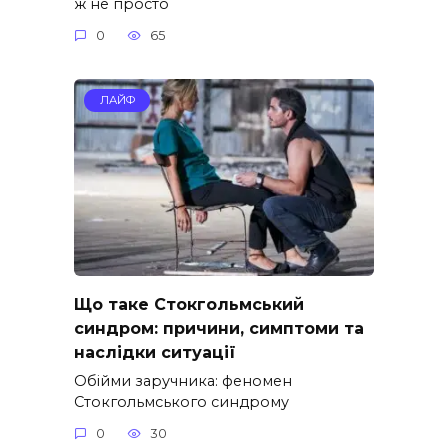
ж не просто
0
65
ЛАЙФ
Що таке Стокгольмський
синдром: причини, симптоми та
наслідки ситуації
Обійми заручника: феномен
Стокгольмського синдрому
0
30