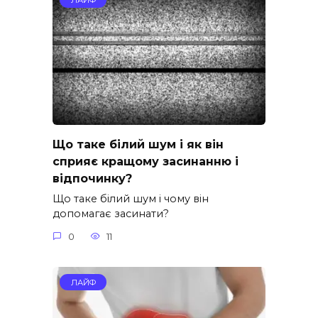
Що таке білий шум і як він
сприяє кращому засинанню і
відпочинку?
Що таке білий шум і чому він
допомагає засинати?
0
11
ЛАЙФ