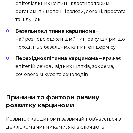
епітеліальних клітин і властива таким
органам, як молочні залози, легені, простата
та шлунок.
Базальноклітинна карцинома
–
найрозповсюдженіший тип раку шкіри, що
походить з базальних клітин епідермісу.
Перехідноклітинна карцинома
– вражає
епітелій сечовивідних шляхів, зокрема,
сечового міхура та сечоводів.
Причини та фактори ризику
розвитку карциноми
Розвиток карциноми зазвичай пов’язується з
декількома чинниками, які включають