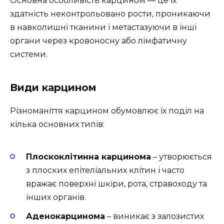
Основна особливість карцином — це їх
здатність неконтрольовано рости, проникаючи
в навколишні тканини і метастазуючи в інші
органи через кровоносну або лімфатичну
системи.
Види карцином
Різноманіття карцином обумовлює їх поділ на
кілька основних типів:
Плоскоклітинна карцинома
– утворюється
з плоских епітеліальних клітин і часто
вражає поверхні шкіри, рота, стравоходу та
інших органів.
Аденокарцинома
– виникає з залозистих