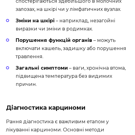
спостерігаються здебільшого в молочних
залозах, на шкірі чи у лімфатичних вузлах.
Зміни на шкірі
– наприклад, незагойні
виразки чи зміни в родимках.
Порушення функцій органів
– можуть
включати кашель, задишку або порушення
травлення.
Загальні симптоми
– ваги, хронічна втома,
підвищена температура без видимих
причин.
Діагностика карциноми
Рання діагностика є важливим етапом у
лікуванні карциноми. Основні методи