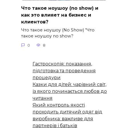
Что такое ноушоу (no show) и
как это влияет на бизнес и
клиентов?
Что такое ноушоу (No Show) “Что
такое ноушоу no show?
0
8
Гастроскопія: показання,
підготовка та проведення
процедури
Казки для дітей: чарівний світ,
із якого починається любов до
читання
Який контроль якості
проходить дитячий одяг від
виробника: важливе для
партнерів і батьків