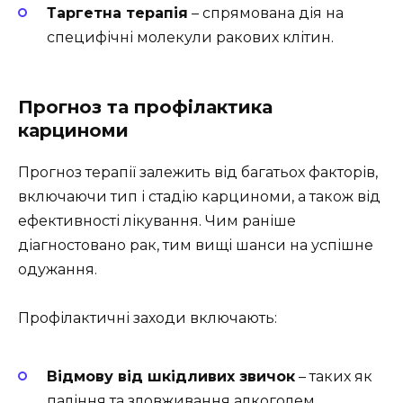
Таргетна терапія
– спрямована дія на
специфічні молекули ракових клітин.
Прогноз та профілактика
карциноми
Прогноз терапії залежить від багатьох факторів,
включаючи тип і стадію карциноми, а також від
ефективності лікування. Чим раніше
діагностовано рак, тим вищі шанси на успішне
одужання.
Профілактичні заходи включають:
Відмову від шкідливих звичок
– таких як
паління та зловживання алкоголем.