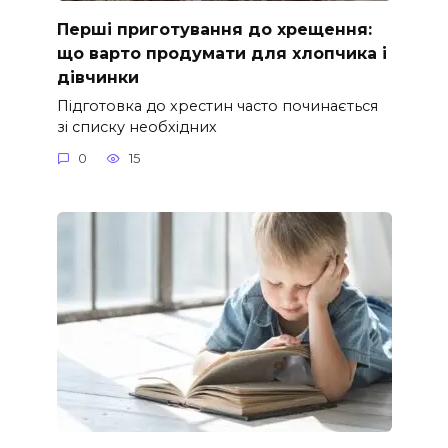
Перші приготування до хрещення:
що варто продумати для хлопчика і
дівчинки
Підготовка до хрестин часто починається
зі списку необхідних
0
15