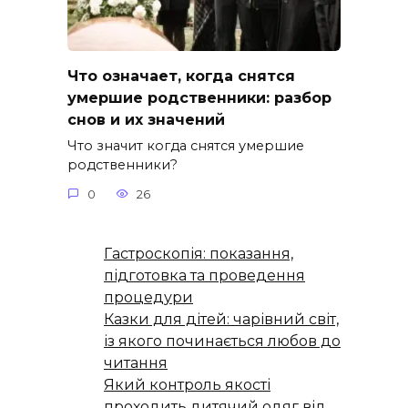
Что означает, когда снятся
умершие родственники: разбор
снов и их значений
Что значит когда снятся умершие
родственники?
0
26
Гастроскопія: показання,
підготовка та проведення
процедури
Казки для дітей: чарівний світ,
із якого починається любов до
читання
Який контроль якості
проходить дитячий одяг від