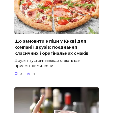
Що замовити з піци у Києві для
компанії друзів: поєднання
класичних і оригінальних смаків
Дружні зустрічі завжди стають ще
приємнішими, коли
0
8