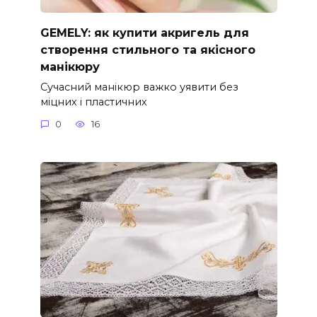
GEMELY: як купити акригель для
створення стильного та якісного
манікюру
Сучасний манікюр важко уявити без
міцних і пластичних
0
16