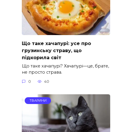
Що таке хачапурі: усе про
грузинську страву, що
підкорила світ
Що таке хачапурі? Хачапурі—це, брате,
не просто страва.
0
40
ТВАРИНИ