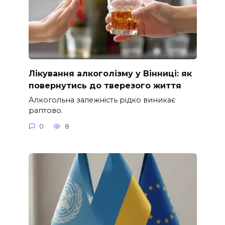
Лікування алкоголізму у Вінниці: як
повернутись до тверезого життя
Алкогольна залежність рідко виникає
раптово.
0
8