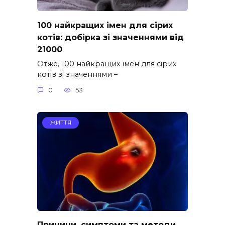
100 найкращих імен для сірих
котів: добірка зі значеннями від
21000
Отже, 100 найкращих імен для сірих
котів зі значеннями –
0
53
ЖИТТЯ
Причини, симптоми та методи