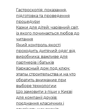
Гастроскопія: показання,
підготовка та проведення
процедури
Казки для дітей: чарівний світ,
із якого починається любов до
читання
Який контроль якості
проходить дитячий одяг від
виробника: важливе для
партнерів і батьків
Каркасный дом под ключ:
этапы строительства и на что
обратить внимание при
выборе технологии
Що замовити з піци у Києві
для компанії друзів:
поєднання класичних і