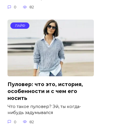
0
82
ЛАЙФ
Пуловер: что это, история,
особенности и с чем его
носить
Что такое пуловер? Эй, ты когда-
нибудь задумывался
0
82