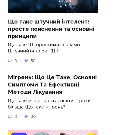
Що таке штучний інтелект:
просте пояснення та основні
принципи
Що таке ШІ простими словами
Штучний інтелект (ШІ) —
0
50
Мігрень: Що Це Таке, Основні
Симптоми Та Ефективні
Методи Лікування
Що таке мігрень: всі аспекти і трохи
більше Що таке мігрень?
0
30