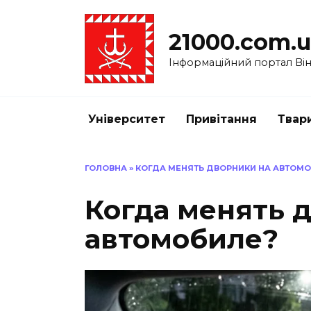
Перейти
до
21000.com.
вмісту
Інформаційний портал Вінн
Університет
Привітання
Твар
ГОЛОВНА
»
КОГДА МЕНЯТЬ ДВОРНИКИ НА АВТОМО
Когда менять 
автомобиле?