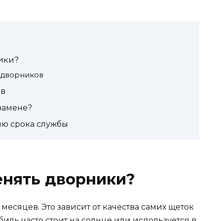
ики?
 дворников
ев
замене?
ию срока службы
енять дворники?
 месяцев. Это зависит от качества самих щеток
иль часто стоит на солнце или используется в