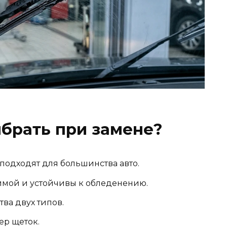
брать при замене?
подходят для большинства авто.
имой и устойчивы к обледенению.
ва двух типов.
ер щеток.