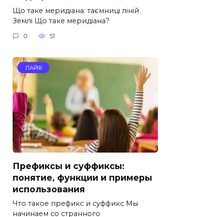
Що таке меридіана: таємниці ліній
Землі Що таке меридіана?
0
51
ЛАЙФ
Префиксы и суффиксы:
понятие, функции и примеры
использования
Что такое префикс и суффикс Мы
начинаем со странного