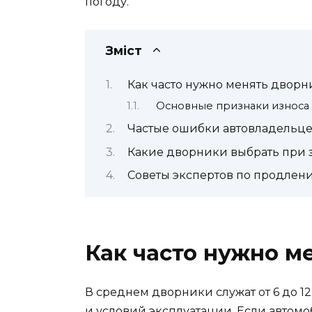
погоду.
Зміст
Как часто нужно менять дворн
Основные признаки износа
Частые ошибки автовладельц
Какие дворники выбрать при 
Советы экспертов по продлен
Как часто нужно м
В среднем дворники служат от 6 до 12
и условий эксплуатации. Если автомоб