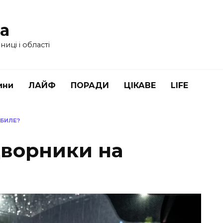
ua
иці і області
ини
ЛАЙФ
ПОРАДИ
ЦІКАВЕ
LIFE
БИЛЕ?
дворники на