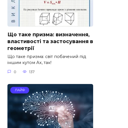
Що таке призма: визначення,
властивості та застосування в
геометрії
Що таке призма: світ побачений під
іншим кутом Ах, так!
0
137
ЛАЙФ