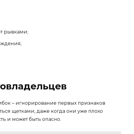
т рывками;
еждения;
товладельцев
ибок – игнорирование первых признаков
ься щетками, даже когда они уже плохо
ть и может быть опасно.