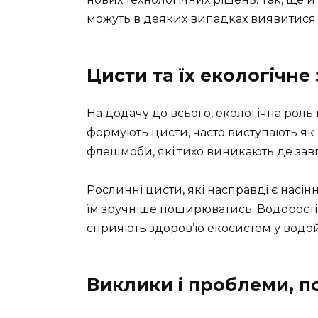
можуть в деяких випадках виявитися
Цисти та їх екологічне
На додачу до всього, екологічна роль
формують цисти, часто виступають як
флешмоби, які тихо виникають де зав
Рослинні цисти, які насправді є насін
їм зручніше поширюватись. Водорості 
сприяють здоров’ю екосистем у водо
Виклики і проблеми, по