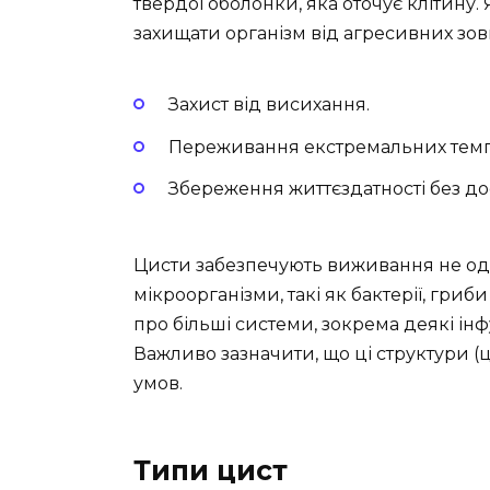
твердої оболонки, яка оточує клітину.
захищати організм від агресивних зов
Захист від висихання.
Переживання екстремальних темп
Збереження життєздатності без д
Цисти забезпечують виживання не одн
мікроорганізми, такі як бактерії, гриби
про більші системи, зокрема деякі інфу
Важливо зазначити, що ці структури (
умов.
Типи цист