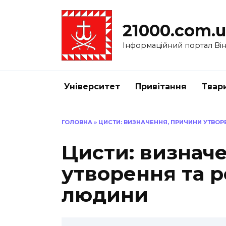
Перейти
до
21000.com.
вмісту
Інформаційний портал Вінн
Університет
Привітання
Твар
ГОЛОВНА
»
ЦИСТИ: ВИЗНАЧЕННЯ, ПРИЧИНИ УТВОРЕ
Цисти: визнач
утворення та ро
людини