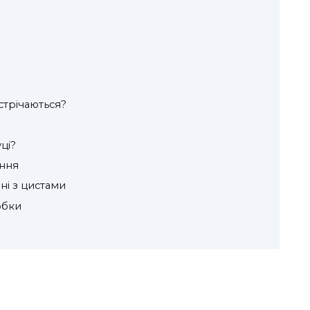
стрічаються?
ці?
ення
ні з цистами
обки