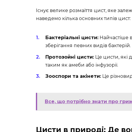
Існує велике розмаїття цист, яке зале
наведемо кілька основних типів цист:
Бактеріальні цисти:
Найчастіше в
зберігання певних видів бактерій.
Протозойні цисти:
Це цисти, які
таким як амеби або інфузорії.
Зооспори та акінети:
Це різновид
Все, що потрібно знати про гри
Цисти в природі: Де во