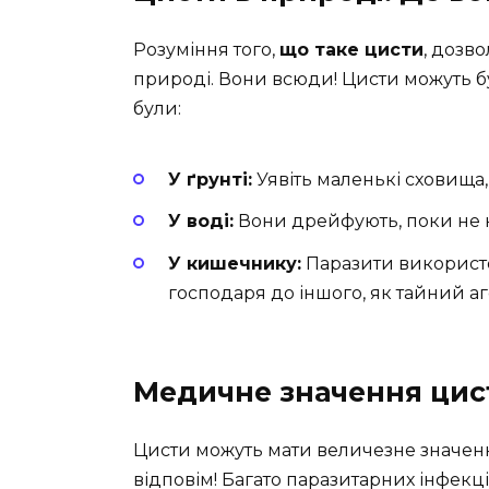
Розуміння того,
що таке цисти
, дозво
природі. Вони всюди! Цисти можуть бу
були:
У ґрунті:
Уявіть маленькі сховища
У воді:
Вони дрейфують, поки не 
У кишечнику:
Паразити використо
господаря до іншого, як тайний аге
Медичне значення цис
Цисти можуть мати величезне значення
відповім! Багато паразитарних інфекц