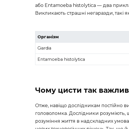
або Entamoeba histolytica — два прикл
Викликають страшні негаразди, такі як
Організм
Giardia
Entamoeba histolytica
Чому цисти так важливі
Отже, навіщо дослідникам постійно ви
головоломка. Дослідники розуміють,
розуміння життя в надскладних умовах.
нових технологічних рішень. Так, ще й