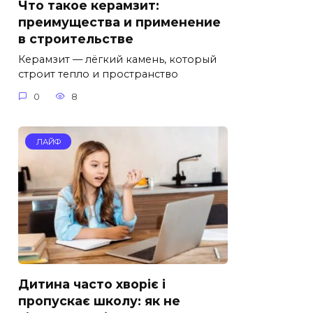
Что такое керамзит:
преимущества и применение
в строительстве
Керамзит — лёгкий камень, который
строит тепло и пространство
0
8
ЛАЙФ
Дитина часто хворіє і
пропускає школу: як не