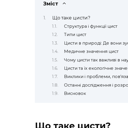
Зміст
Що таке цисти?
Структура і функції цист
Типи цист
Цисти в природі: Де вони зу
Медичне значення цист
Чому цисти так важливі в нау
Цисти та їх екологічне знач
Виклики і проблеми, пов’яза
Останні дослідження і розр
Висновок
Що таке цисти?