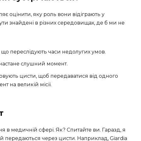
ляє оцінити, яку роль вони відіграють у
ти знайдені в різних середовищах, де б ми не
, що переслідують часи недолугих умов.
настане слушний момент.
вують цисти, щоб передаватися від одного
нт на великій місії.
т
 в медичній сфері. Як? Спитайте ви. Гаразд, я
ій передаються через цисти. Наприклад, Giardia