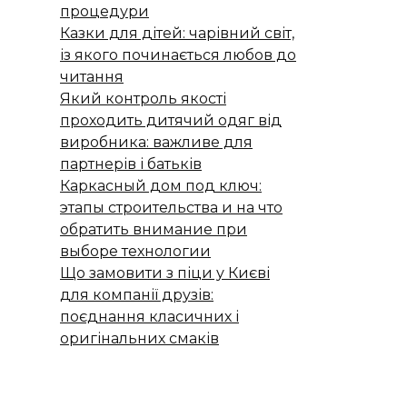
процедури
Казки для дітей: чарівний світ,
із якого починається любов до
читання
Який контроль якості
проходить дитячий одяг від
виробника: важливе для
партнерів і батьків
Каркасный дом под ключ:
этапы строительства и на что
обратить внимание при
выборе технологии
Що замовити з піци у Києві
для компанії друзів:
поєднання класичних і
оригінальних смаків