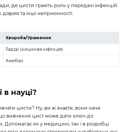
ади, де цисти грають роль у передачі інфекцій.
 діарея та інші неприємності.
Хвороба/Ураження
Гіардії (кишкова інфекція)
Амебіаз
 в науці?
вчати цисти? Ну, ви ж знаєте, вони наче
 що вивчення цист може дати ключ до
 Допомагає як у медицині, так і в розробці
 до того допомагає створювати антибіотики, які