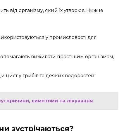
жить від організму, який їх утворює. Нижче
икористовуються у промисловості для
 допомагають виживати простішим організмам,
и цист у грибів та деяких водоростей.
жу: причини, симптоми та лікування
ни зустрічаються?