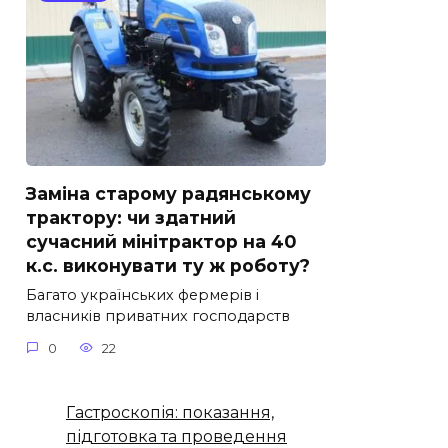
Заміна старому радянському
трактору: чи здатний
сучасний мінітрактор на 40
к.с. виконувати ту ж роботу?
Багато українських фермерів і
власників приватних господарств
0
22
Гастроскопія: показання,
підготовка та проведення