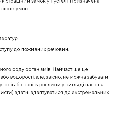
 Як страшний замок у пустелі. Призначена
нішніх умов.
ератур.
оступу до поживних речовин.
ого роду організмів. Найчастіше це
 або водорості, але, звісно, не можна забувати
зорії або навіть рослини у вигляді насіння.
цисти) здатні адаптуватися до екстремальних