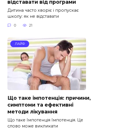
відставати від програми
Дитина часто хворіє і пропускає
школу: як не відставати
0
21
ЛАЙФ
Що таке імпотенція: причини,
симптоми та ефективні
методи лікування
Що таке Імпотенція Імпотенція. Це
слово може викликати