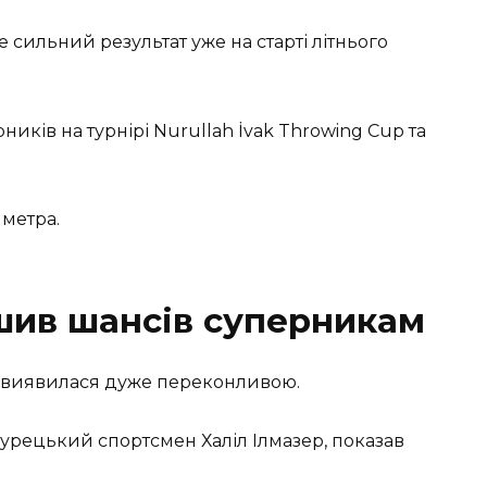
сильний результат уже на старті літнього
иків на турнірі Nurullah İvak Throwing Cup та
 метра.
шив шансів суперникам
 виявилася дуже переконливою.
урецький спортсмен Халіл Ілмазер, показав