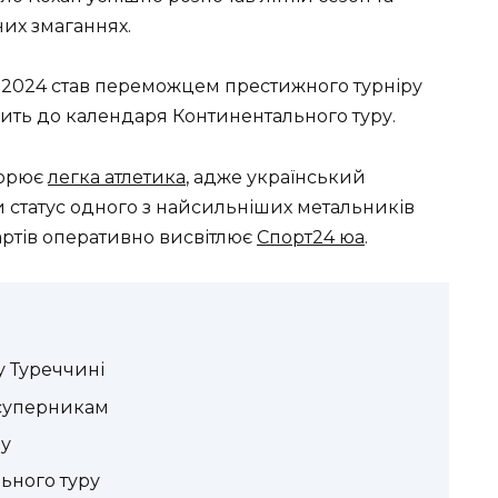
их змаганнях.
-2024 став переможцем престижного турніру
дить до календаря Континентального туру.
ворює
легка атлетика
, адже український
 статус одного з найсильніших метальників
тартів оперативно висвітлює
Cпорт24 юа
.
у Туреччині
 суперникам
лу
ьного туру