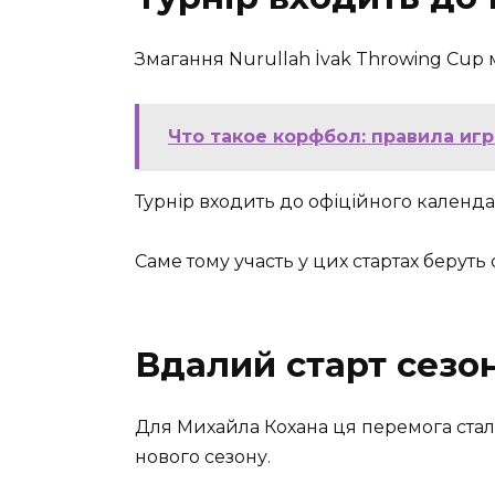
Змагання Nurullah İvak Throwing Cup
Что такое корфбол: правила иг
Турнір входить до офіційного календа
Саме тому участь у цих стартах берут
Вдалий старт сезо
Для Михайла Кохана ця перемога ста
нового сезону.