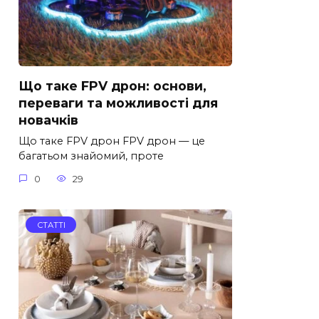
Що таке FPV дрон: основи,
переваги та можливості для
новачків
Що таке FPV дрон FPV дрон — це
багатьом знайомий, проте
0
29
СТАТТІ