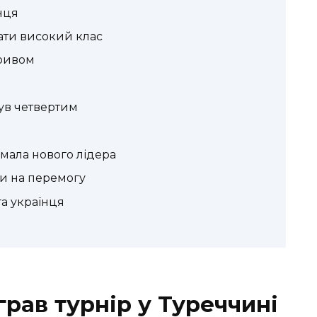
нця
ати високий клас
оривом
був четвертим
имала нового лідера
и на перемогу
га українця
рав турнір у Туреччині