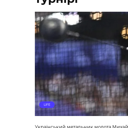
LIFE
Український метальник молота Михайл