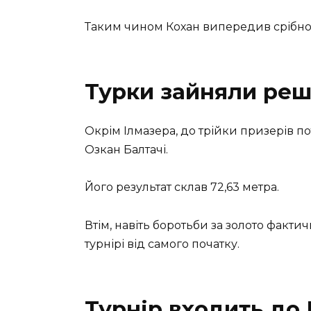
Таким чином Кохан випередив срібног
Турки зайняли реш
Окрім Ілмазера, до трійки призерів 
Озкан Балтачі.
Його результат склав 72,63 метра.
Втім, навіть боротьби за золото факт
турнірі від самого початку.
Турнір входить до