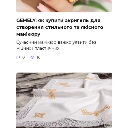
GEMELY: як купити акригель для
створення стильного та якісного
манікюру
Сучасний манікюр важко уявити без
міцних і пластичних
0
16