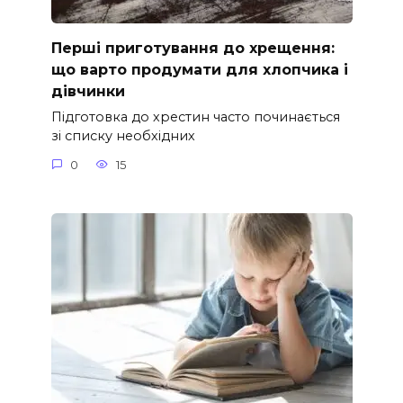
Перші приготування до хрещення:
що варто продумати для хлопчика і
дівчинки
Підготовка до хрестин часто починається
зі списку необхідних
0
15