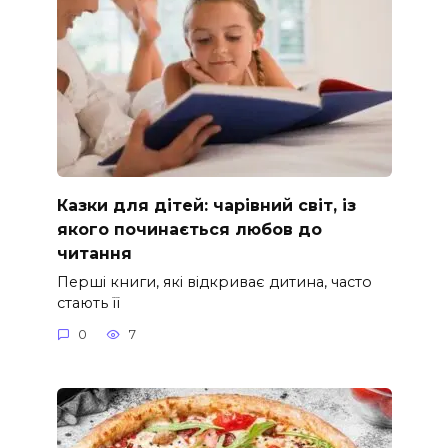
Казки для дітей: чарівний світ, із
якого починається любов до
читання
Перші книги, які відкриває дитина, часто
стають її
0
7