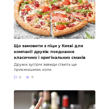
Що замовити з піци у Києві для
компанії друзів: поєднання
класичних і оригінальних смаків
Дружні зустрічі завжди стають ще
приємнішими, коли
0
11