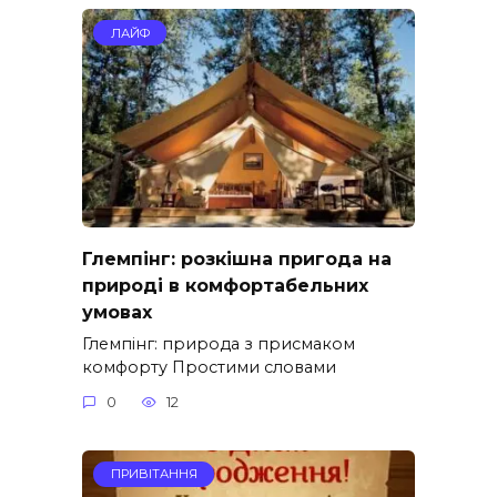
ЛАЙФ
Глемпінг: розкішна пригода на
природі в комфортабельних
умовах
Глемпінг: природа з присмаком
комфорту Простими словами
0
12
ПРИВІТАННЯ