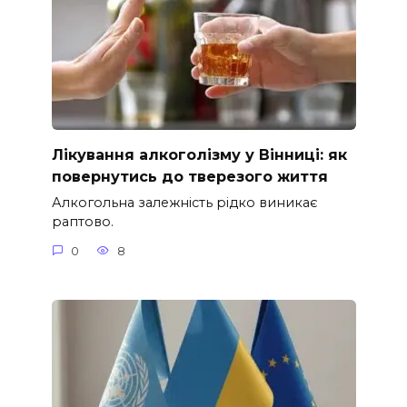
Лікування алкоголізму у Вінниці: як
повернутись до тверезого життя
Алкогольна залежність рідко виникає
раптово.
0
8