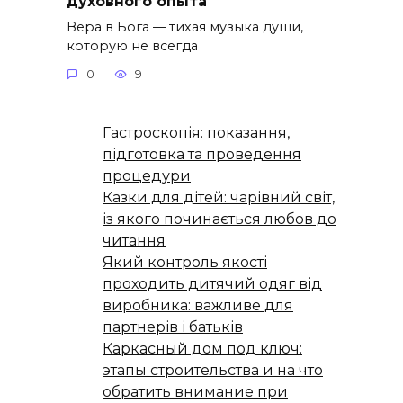
духовного опыта
Вера в Бога — тихая музыка души,
которую не всегда
0
9
Гастроскопія: показання,
підготовка та проведення
процедури
Казки для дітей: чарівний світ,
із якого починається любов до
читання
Який контроль якості
проходить дитячий одяг від
виробника: важливе для
партнерів і батьків
Каркасный дом под ключ:
этапы строительства и на что
обратить внимание при