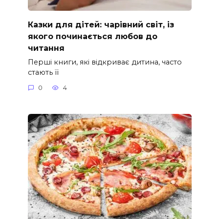
Казки для дітей: чарівний світ, із
якого починається любов до
читання
Перші книги, які відкриває дитина, часто
стають її
0
4