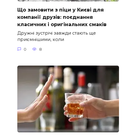
Що замовити з піци у Києві для
компанії друзів: поєднання
класичних і оригінальних смаків
Дружні зустрічі завжди стають ще
приємнішими, коли
0
8