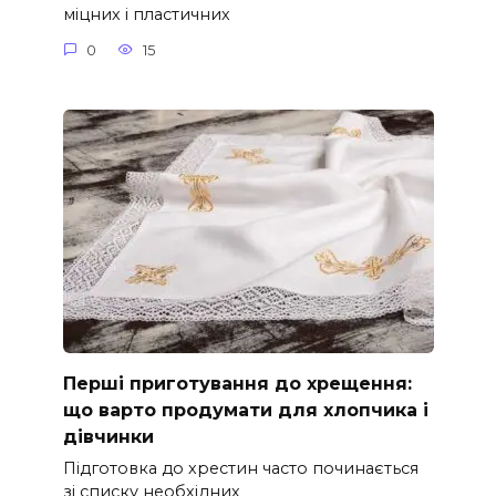
міцних і пластичних
0
15
Перші приготування до хрещення:
що варто продумати для хлопчика і
дівчинки
Підготовка до хрестин часто починається
зі списку необхідних