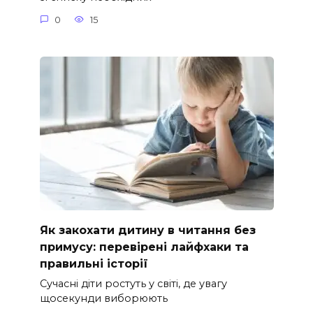
0
15
Як закохати дитину в читання без
примусу: перевірені лайфхаки та
правильні історії
Сучасні діти ростуть у світі, де увагу
щосекунди виборюють