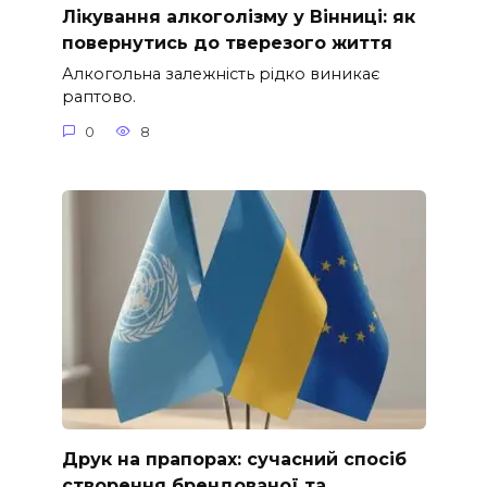
Лікування алкоголізму у Вінниці: як
повернутись до тверезого життя
Алкогольна залежність рідко виникає
раптово.
0
8
Друк на прапорах: сучасний спосіб
створення брендованої та