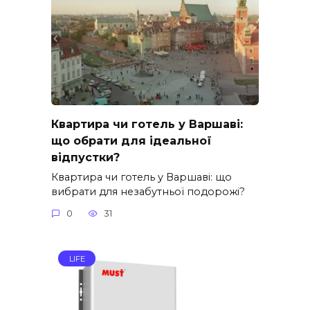
Квартира чи готель у Варшаві:
що обрати для ідеальної
відпустки?
Квартира чи готель у Варшаві: що
вибрати для незабутньої подорожі?
0
31
LIFE