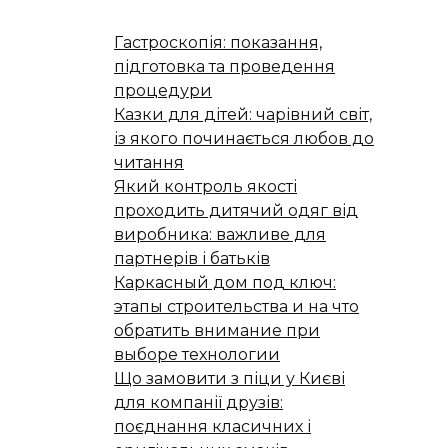
Гастроскопія: показання,
підготовка та проведення
процедури
Казки для дітей: чарівний світ,
із якого починається любов до
читання
Який контроль якості
проходить дитячий одяг від
виробника: важливе для
партнерів і батьків
Каркасный дом под ключ:
этапы строительства и на что
обратить внимание при
выборе технологии
Що замовити з піци у Києві
для компанії друзів:
поєднання класичних і