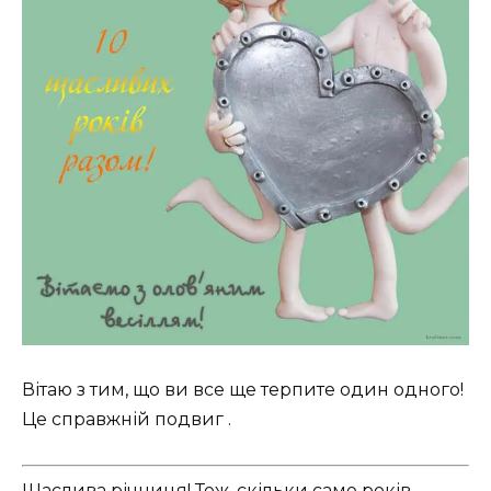
Вітаю з тим, що ви все ще терпите один одного!
Це справжній подвиг .
Щаслива річниця! Тож, скільки саме років