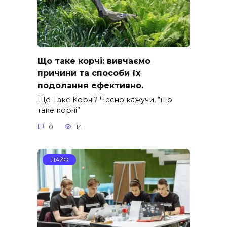
Що таке корчі: вивчаємо
причини та способи їх
подолання ефективно.
Що Таке Корчі? Чесно кажучи, “що
таке корчі”
0
14
ЛАЙФ