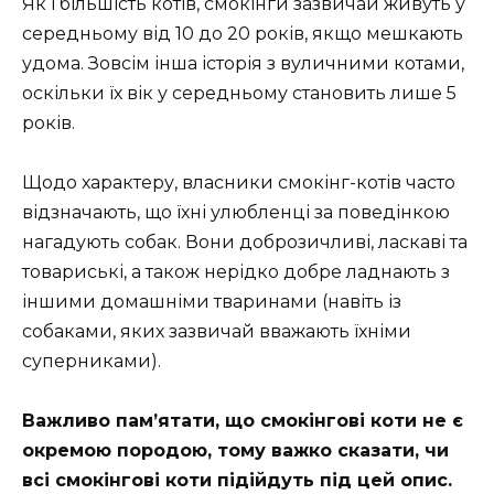
Як і більшість котів, смокінги зазвичай живуть у
середньому від 10 до 20 років, якщо мешкають
удома. Зовсім інша історія з вуличними котами,
оскільки їх вік у середньому становить лише 5
років.
Щодо характеру, власники смокінг-котів часто
відзначають, що їхні улюбленці за поведінкою
нагадують собак. Вони доброзичливі, ласкаві та
товариські, а також нерідко добре ладнають з
іншими домашніми тваринами (навіть із
собаками, яких зазвичай вважають їхніми
суперниками).
Важливо пам’ятати, що смокінгові коти не є
окремою породою, тому важко сказати, чи
всі смокінгові коти підійдуть під цей опис.