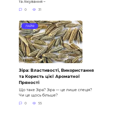
та лікування –
0
31
ЛАЙФ
Зіра: Властивості, Використання
та Користь цієї Ароматної
Пряності
Що таке Зіра? Зіра — це лише спеція?
Чи це щось більше?
0
55