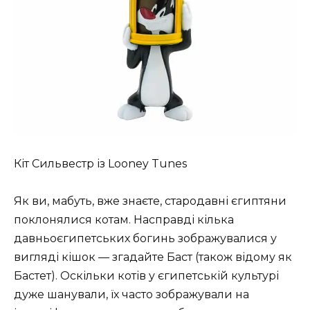
Кіт Сильвестр із Looney Tunes
Як ви, мабуть, вже знаєте, стародавні єгиптяни
поклонялися котам. Насправді кілька
давньоєгипетських богинь зображувалися у
вигляді кішок — згадайте Баст (також відому як
Бастет). Оскільки котів у єгипетській культурі
дуже шанували, їх часто зображували на