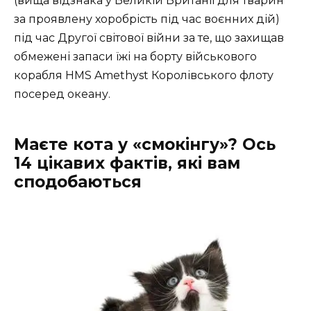
(вища відзнака у Великій Британії для тварин
за проявлену хоробрість під час воєнних дій)
під час Другої світової війни за те, що захищав
обмежені запаси їжі на борту військового
корабля HMS Amethyst Королівського флоту
посеред океану.
Маєте кота у «смокінгу»? Ось
14 цікавих фактів, які вам
сподобаються