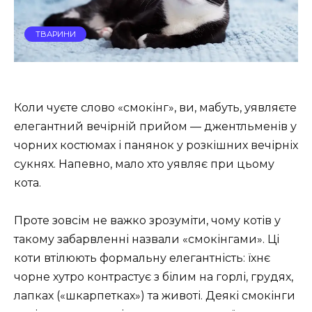
ТВАРИНИ
Коли чуєте слово «смокінг», ви, мабуть, уявляєте
елегантний вечірній прийом — джентльменів у
чорних костюмах і панянок у розкішних вечірніх
сукнях. Напевно, мало хто уявляє при цьому
кота.
Проте зовсім не важко зрозуміти, чому котів у
такому забарвленні назвали «смокінгами». Ці
коти втілюють формальну елегантність: їхнє
чорне хутро контрастує з білим на горлі, грудях,
лапках («шкарпетках») та животі. Деякі смокінги