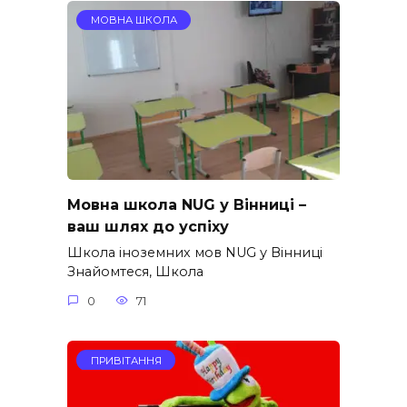
МОВНА ШКОЛА
Мовна школа NUG у Вінниці –
ваш шлях до успіху
Школа іноземних мов NUG у Вінниці
Знайомтеся, Школа
0
71
ПРИВІТАННЯ