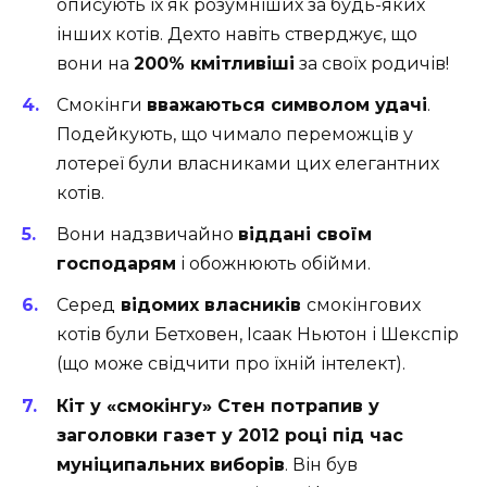
описують їх як розумніших за будь-яких
інших котів. Дехто навіть стверджує, що
вони на
200% кмітливіші
за своїх родичів!
Смокінги
вважаються символом удачі
.
Подейкують, що чимало переможців у
лотереї були власниками цих елегантних
котів.
Вони надзвичайно
віддані своїм
господарям
і обожнюють обійми.
Серед
відомих власників
смокінгових
котів були Бетховен, Ісаак Ньютон і Шекспір
(що може свідчити про їхній інтелект).
Кіт у «смокінгу» Стен потрапив у
заголовки газет у 2012 році під час
муніципальних виборів
. Він був