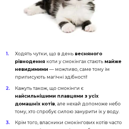
Ходять чутки, що в день
весняного
рівнодення
коти у смокінгах стають
майже
невидимими
— можливо, саме тому їм
приписують магічні здібності!
Кажуть також, що смокінги є
найсильнішими плавцями з усіх
домашніх котів
, але нехай допоможе небо
тому, хто спробує силою занурити їх у воду.
Крім того, власники смокінгових котів часто