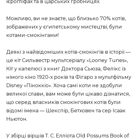
ієрогліфах та в царських гробницях.
Можливо, ви не знаєте, що близько 70% котів,
зображених у єгипетському мистецтві, були
котами-смокінгами!
Деякі з найвідоміших котів-смокінгів в історії —
це кіт Сильвестр мультсеріалу «Looney Tunes»,
Кіт у капелюсі з книг Доктора Сьюза, Фелікс із
німого кіно 1920-х років та Фігаро з мультфільму
Disney «Піноккіо». Хоча самі коти не здобули
великої слави, вам може бути цікаво дізнатися,
що серед власників смокінгових котів були
відомі імена — Шекспір, Бетховен та сер Ісаак
Ньютон.
У збірці віршів Т. С. Елліота Old Possums Book of