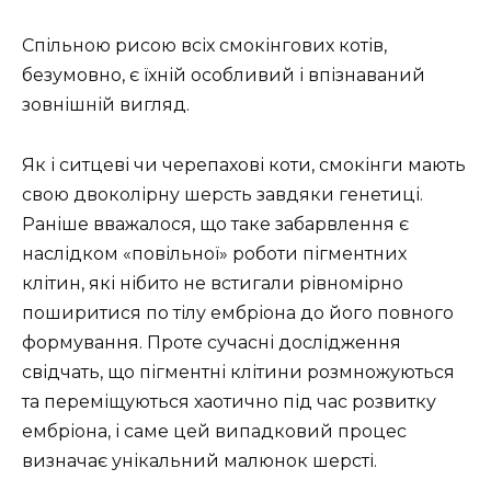
Спільною рисою всіх смокінгових котів,
безумовно, є їхній особливий і впізнаваний
зовнішній вигляд.
Як і ситцеві чи черепахові коти, смокінги мають
свою двоколірну шерсть завдяки генетиці.
Раніше вважалося, що таке забарвлення є
наслідком «повільної» роботи пігментних
клітин, які нібито не встигали рівномірно
поширитися по тілу ембріона до його повного
формування. Проте сучасні дослідження
свідчать, що пігментні клітини розмножуються
та переміщуються хаотично під час розвитку
ембріона, і саме цей випадковий процес
визначає унікальний малюнок шерсті.