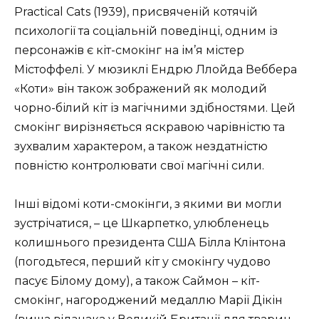
Practical Cats (1939), присвяченій котячій
психології та соціальній поведінці, одним із
персонажів є кіт-смокінг на ім’я містер
Містоффелі. У мюзиклі Ендрю Ллойда Веббера
«Коти» він також зображений як молодий
чорно-білий кіт із магічними здібностями. Цей
смокінг вирізняється яскравою чарівністю та
зухвалим характером, а також нездатністю
повністю контролювати свої магічні сили.
Інші відомі коти-смокінги, з якими ви могли
зустрічатися, – це Шкарпетко, улюбленець
колишнього президента США Білла Клінтона
(погодьтеся, перший кіт у смокінгу чудово
пасує Білому дому), а також Саймон – кіт-
смокінг, нагороджений медаллю Марії Дікін