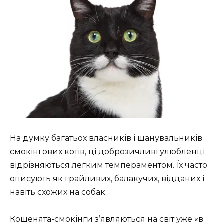
На думку багатьох власників і шанувальників
смокінгових котів, ці доброзичливі улюбленці
відрізняються легким темпераментом. Їх часто
описують як грайливих, балакучих, відданих і
навіть схожих на собак.
Кошенята-смокінги з’являються на світ уже «в