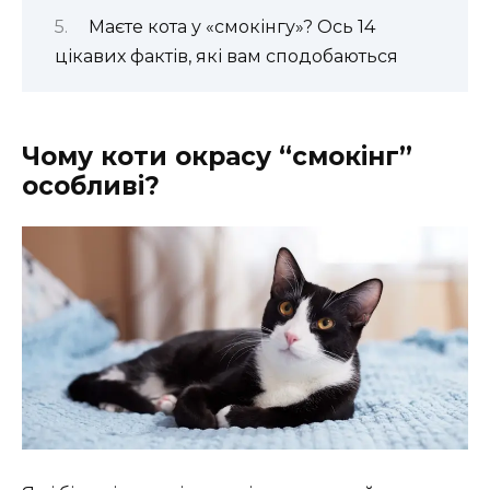
Маєте кота у «смокінгу»? Ось 14
цікавих фактів, які вам сподобаються
Чому коти окрасу “смокінг”
особливі?