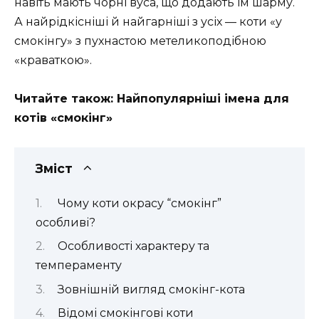
навіть мають чорні вуса, що додають їм шарму.
А найрідкісніші й найгарніші з усіх — коти «у
смокінгу» з пухнастою метеликоподібною
«краваткою».
Читайте також: Найпопулярніші імена для
котів «смокінг»
Зміст
Чому коти окрасу “смокінг”
особливі?
Особливості характеру та
темпераменту
Зовнішній вигляд смокінг-кота
Відомі смокінгові коти