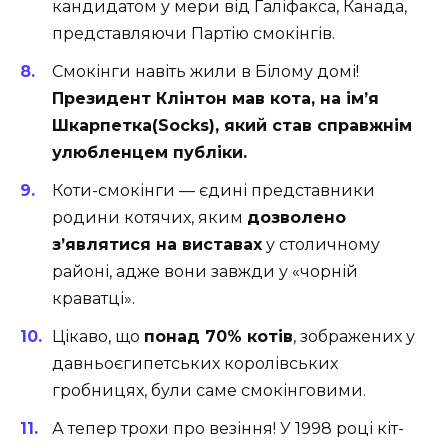
кандидатом у мери від Галіфакса, Канада,
представляючи Партію смокінгів.
Смокінги навіть жили в Білому домі!
Президент Клінтон мав кота, на ім’я
Шкарпетка(Socks), який став справжнім
улюбленцем публіки.
Коти-смокінги — єдині представники
родини котячих, яким
дозволено
з’являтися на виставах
у столичному
районі, адже вони завжди у «чорній
краватці».
Цікаво, що
понад 70% котів
, зображених у
давньоєгипетських королівських
гробницях, були саме смокінговими.
А тепер трохи про везіння! У 1998 році кіт-