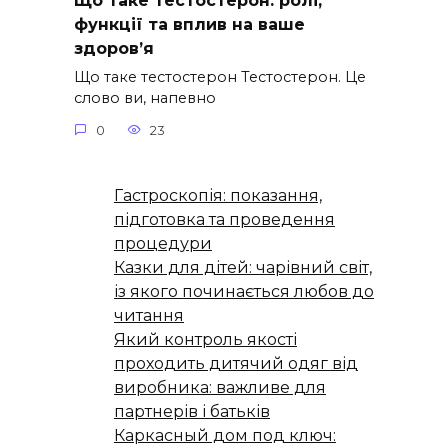
Що таке тестостерон: ролі,
функції та вплив на ваше
здоров’я
Що таке тестостерон Тестостерон. Це
слово ви, напевно
0
23
Гастроскопія: показання,
підготовка та проведення
процедури
Казки для дітей: чарівний світ,
із якого починається любов до
читання
Який контроль якості
проходить дитячий одяг від
виробника: важливе для
партнерів і батьків
Каркасный дом под ключ: