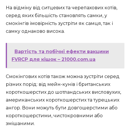
На відміну від ситцевих та черепахових котів,
серед яких більшість становлять самки, у
смокінгів імовірність зустріти як самця, так і
самку однаково висока.
Вартість та побічні ефекти вакцини
FVRCP для кішок – 21000.com.ua
Смокінгових котів також можна зустріти серед
різних порід: від мейн-кунів і британських
короткошерстих до шотландських висловухих,
американських короткошерстих та турецьких
ангор. Вони можуть бути довгошерстими або
короткошерстими, чистокровними або
змішаними.