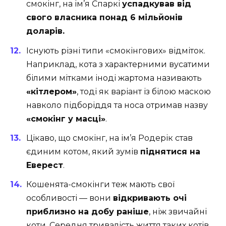
смокінг, на ім’я Спаркі
успадкував від
свого власника понад 6 мільйонів
доларів.
Існують різні типи «смокінгових» відміток.
Наприклад, кота з характерними вусатими
білими мітками іноді жартома називають
«кітлером»
, тоді як варіант із білою маскою
навколо підборіддя та носа отримав назву
«смокінг у масці»
.
Цікаво, що смокінг, на ім’я Родерік став
єдиним котом, який зумів
піднятися на
Еверест
.
Кошенята-смокінги теж мають свої
особливості — вони
відкривають очі
приблизно на добу раніше
, ніж звичайні
коти. Середня тривалість життя таких котів