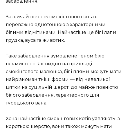
забарвлення.
Зазвичай шерсть смокінгового кота є
переважно однотонною з характерними
білими відмітинами. Найчастіше це білі лапи,
грудка, вуса та животик.
Таке забарвлення зумовлене геном білої
плямистості. Як видно на прикладі
смокінгового малюнка, білі плями можуть мати
найрізноманітніші форми — від невеликої
цятки на суцільній шерсті до майже повністю
білого забарвлення, характерного для
турецького вана.
Хоча найчастіше смокінгових котів уявляють із
короткою шерстю, вони також можуть мати