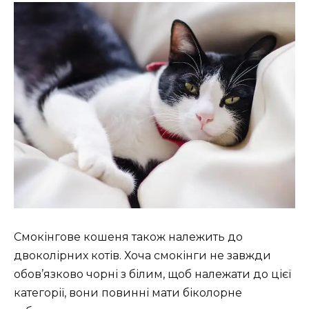
Смокінгове кошеня також належить до
двоколірних котів. Хоча смокінги не завжди
обов’язково чорні з білим, щоб належати до цієї
категорії, вони повинні мати біколорне