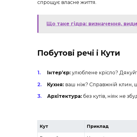
спрощує власне життя.
Що таке гідра: визначення, види
Побутові речі і Кути
Інтер’єр:
улюблене крісло? Дякуйт
Кухня:
ваш ніж? Справжній клин, щ
Архітектура:
без кутів, ніяк не зб
Кут
Приклад