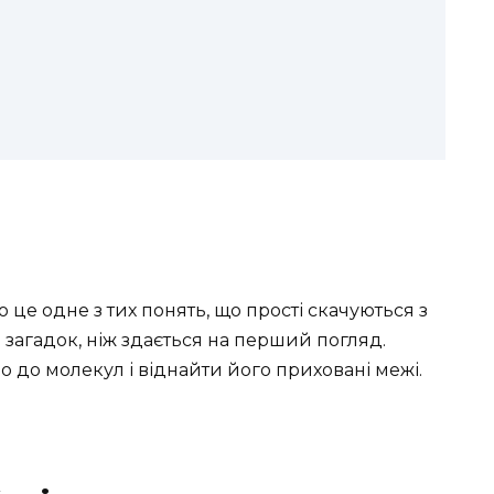
о
о це одне з тих понять, що прості скачуються з
е загадок, ніж здається на перший погляд.
о до молекул і віднайти його приховані межі.