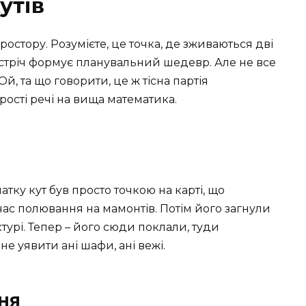
утів
остору. Розумієте, це точка, де зживаються дві
зустріч формує планувальний шедевр. Але не все
Ой, та що говорити, це ж тісна партія
ості речі на вища математика.
атку кут був просто точкою на карті, що
ас полювання на мамонтів. Потім його загнули
ктурі. Тепер – його сюди поклали, туди
не уявити ані шафи, ані вежі.
ня