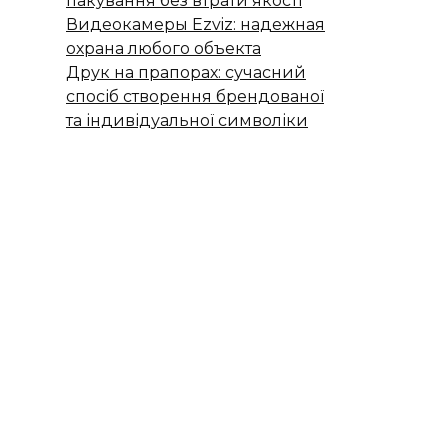
пакування без втрати якості
Видеокамеры Ezviz: надежная
охрана любого объекта
Друк на прапорах: сучасний
спосіб створення брендованої
та індивідуальної символіки