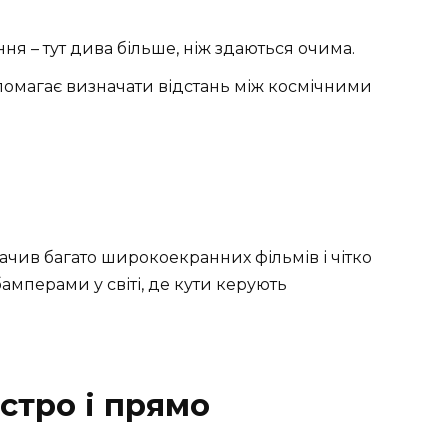
я – тут дива більше, ніж здаються очима.
помагає визначати відстань між космічними
бачив багато широкоекранних фільмів і чітко
бамперами у світі, де кути керують
стро і прямо