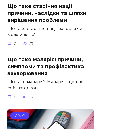
Що таке старіння нації:
причини, наслідки та шляхи
вирішення проблеми
Що таке старіння нації: загроза чи
можливість?
0
57
Що таке малярія: причини,
симптоми та профілактика
захворювання
Що таке малярія? Малярія – це така
собі загадкова
0
18
ЛАЙФ