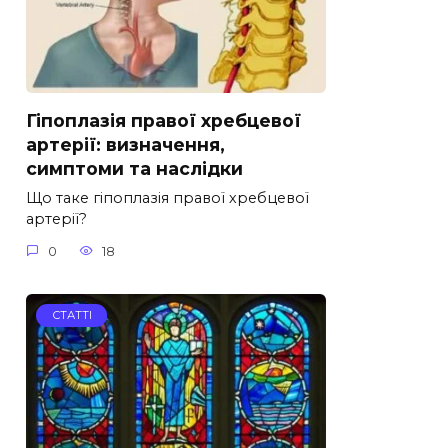
Гіпоплазія правої хребцевої
артерії: визначення,
симптоми та наслідки
Що таке гіпоплазія правої хребцевої
артерії?
0
18
СТАТТІ