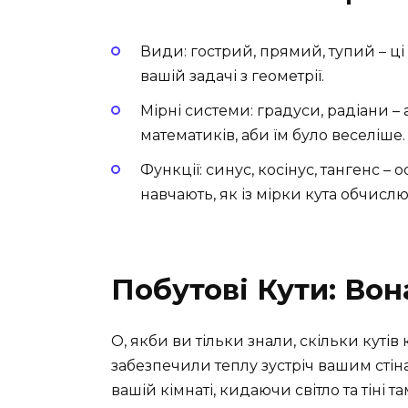
Види: гострий, прямий, тупий – ці 
вашій задачі з геометрії.
Мірні системи: градуси, радіани –
математиків, аби їм було веселіше.
Функції: синус, косінус, тангенс – 
навчають, як із мірки кута обчислю
Побутові Кути: Вона
О, якби ви тільки знали, скільки кутів
забезпечили теплу зустріч вашим стін
вашій кімнаті, кидаючи світло та тіні 