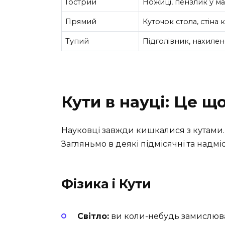
Гострий
Ножиці, пензлик у м
Прямий
Куточок стола, стіна 
Тупий
Підголівник, нахиле
Кути в науці: Це що
Науковці завжди кишкалися з кутами. Їм
Загляньмо в деякі підмісячні та надм
Фізика і Кути
Світло:
ви коли-небудь замислюва