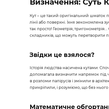
Визначення: Суть К
Кут – це такий оригінальний шматок пр
лінії або поверхні. Їхня зекономлена 
так просто! Геометрія, тригонометрія… 
складників, що можуть перетворити пр
Звідки це взялося?
Історія людства насичена кутами. Споч
допомагала визначити напрямок під ч
в розломи папірусів і змінили в архіте
прикріпили, і розуміємо, що без нього 
Математичне обгортан