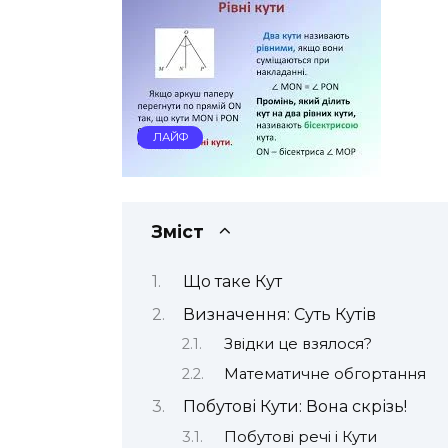
ЛАЙФ
Зміст
Що таке Кут
Визначення: Суть Кутів
Звідки це взялося?
Математичне обгортання
Побутові Кути: Вона скрізь!
Побутові речі і Кути