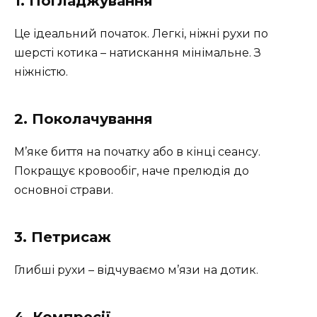
1. Погладжування
Це ідеальний початок. Легкі, ніжні рухи по
шерсті котика – натискання мінімальне. З
ніжністю.
2. Поколачування
М’яке биття на початку або в кінці сеансу.
Покращує кровообіг, наче прелюдія до
основної страви.
3. Петрисаж
Глибші рухи – відчуваємо м’язи на дотик.