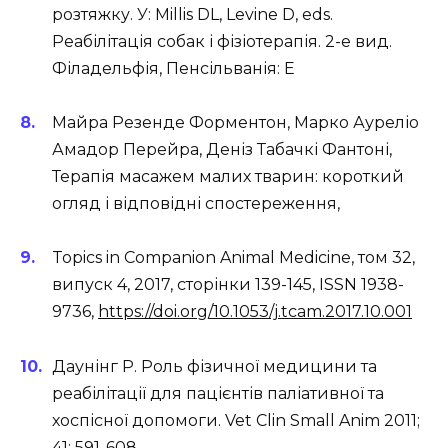
розтяжку. У: Millis DL, Levine D, eds.
Реабілітація собак і фізіотерапія. 2-е вид.
Філадельфія, Пенсільванія: E
Майра Резенде Форментон, Марко Ауреліо
Амадор Перейра, Деніз Табачкі Фантоні,
Терапія масажем малих тварин: короткий
огляд і відповідні спостереження,
Topics in Companion Animal Medicine, том 32,
випуск 4, 2017, сторінки 139-145, ISSN 1938-
9736,
https://doi.org/10.1053/j.tcam.2017.10.001
Даунінг Р. Роль фізичної медицини та
реабілітації для пацієнтів паліативної та
хоспісної допомоги. Vet Clin Small Anim 2011;
41: 591-608.