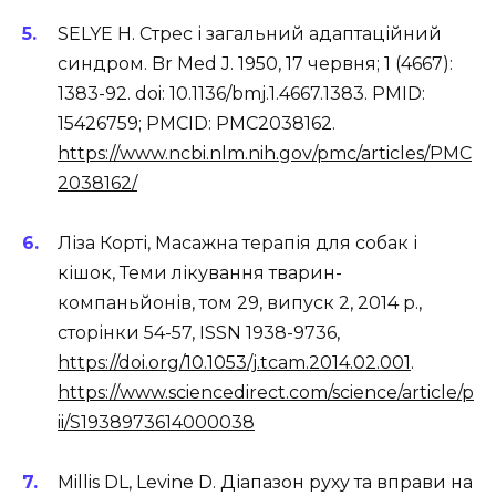
SELYE H. Стрес і загальний адаптаційний
синдром. Br Med J. 1950, 17 червня; 1 (4667):
1383-92. doi: 10.1136/bmj.1.4667.1383. PMID:
15426759; PMCID: PMC2038162.
https://www.ncbi.nlm.nih.gov/pmc/articles/PMC
2038162/
Ліза Корті, Масажна терапія для собак і
кішок, Теми лікування тварин-
компаньйонів, том 29, випуск 2, 2014 р.,
сторінки 54-57, ISSN 1938-9736,
https://doi.org/10.1053/j.tcam.2014.02.001
.
https://www.sciencedirect.com/science/article/p
ii/S1938973614000038
Millis DL, Levine D. Діапазон руху та вправи на