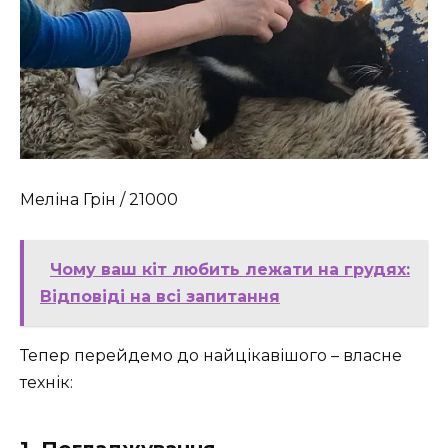
Меліна Грін / 21000
Чому ваш кіт любить лежати на грудях:
Відповіді на всі запитання
Тепер перейдемо до найцікавішого – власне
технік: