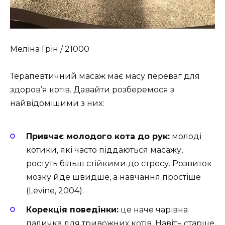
Меліна Грін / 21000
Терапевтичний масаж має масу переваг для
здоров’я котів. Давайти розберемося з
найвідомішими з них:
Привчає молодого кота до рук:
молоді
котики, які часто піддаються масажу,
ростуть більш стійкими до стресу. Розвиток
мозку йде швидше, а навчання простіше
(Levine, 2004).
Корекція поведінки:
це наче чарівна
паличка для тривожних котів. Навіть старше