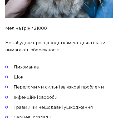
Меліна Грін / 21000
Не забудьте про підводні камені: деякі стани
вимагають обережності:
Лихоманка
Шок
Переломи чи сильні зв’язкові проблеми
Інфекційні хвороби
Травми чи нещодавні ушкодження
Серцеві розлади