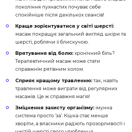
покоління пухнастих почуває себе
спокійніше після декількох сеансів!
Краще зорієнтуватися у світі шерсті:
масаж покращує загальний вигляд шкіри та
шерсті, роблячи її блискучою.
Врятування від болю:
хронічний біль?
Терапевтичний масаж може стати
справжнім рятівним колом.
Сприяє кращому травленню:
так, навіть
травлення може виграти від регулярних
масажів. Це ж справжня магія!
Зміцнення захисту організму:
імунна
система просто ‘за’. Кішка стає менше
хворіти, а власники радіють прозорливості і
чистій шерсті свого улюбленця.