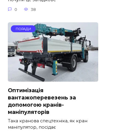
0
38
ПОРАДИ
Оптимізація
вантажоперевезень за
допомогою кранів-
маніпуляторів
Така кранова спецтехніка, як кран
маніпулятор, посідає