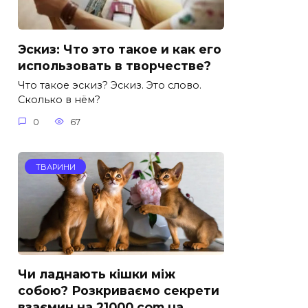
Эскиз: Что это такое и как его
использовать в творчестве?
Что такое эскиз? Эскиз. Это слово.
Сколько в нём?
0
67
ТВАРИНИ
Чи ладнають кішки між
собою? Розкриваємо секрети
взаємин на 21000.com.ua