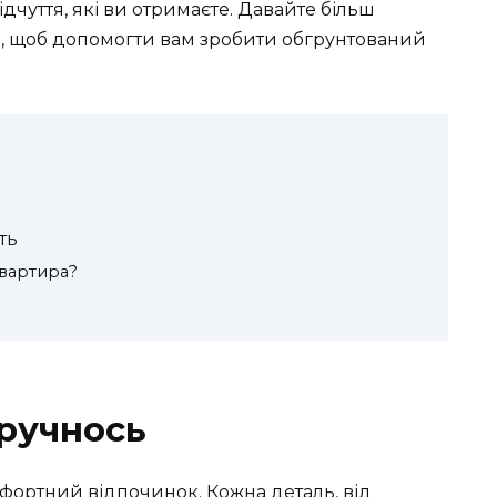
ідчуття, які ви отримаєте. Давайте більш
и, щоб допомогти вам зробити обгрунтований
ть
квартира?
зручнось
фортний відпочинок. Кожна деталь, від