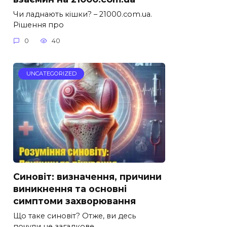
Чи ладнають кішки? – 21000.com.ua.
Рішення про
0
40
UNCATEGORIZED
Синовіт: визначення, причини
виникнення та основні
симптоми захворювання
Що таке синовіт? Отже, ви десь
почули це загадкове