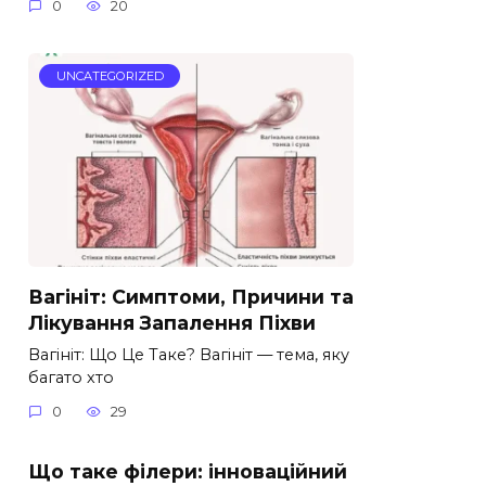
0
20
UNCATEGORIZED
Вагініт: Симптоми, Причини та
Лікування Запалення Піхви
Вагініт: Що Це Таке? Вагініт — тема, яку
багато хто
0
29
Що таке філери: інноваційний