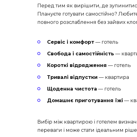
Перед тим як вирішити, де зупинитися
Плануєте готувати самостійно? Любите
повного розслаблення без зайвих кло
Сервіс і комфорт
— готель
Свобода і самостійність
— кварт
Короткі відрядження
— готель
Тривалі відпустки
— квартира
Щоденна чистота
— готель
Домашнє приготування їжі
— кв
Вибір між квартирою і готелем визнач
переваги і може стати ідеальним ріш