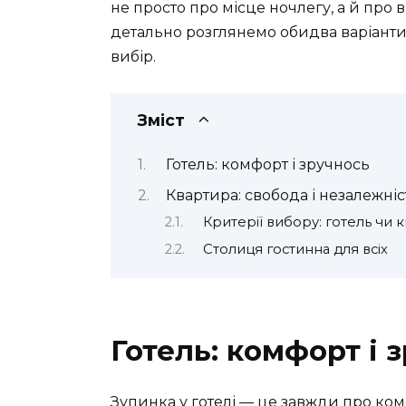
не просто про місце ночлегу, а й про в
детально розглянемо обидва варіант
вибір.
Зміст
Готель: комфорт і зручнось
Квартира: свобода і незалежніс
Критерії вибору: готель чи 
Столиця гостинна для всіх
Готель: комфорт і 
Зупинка у готелі — це завжди про ком