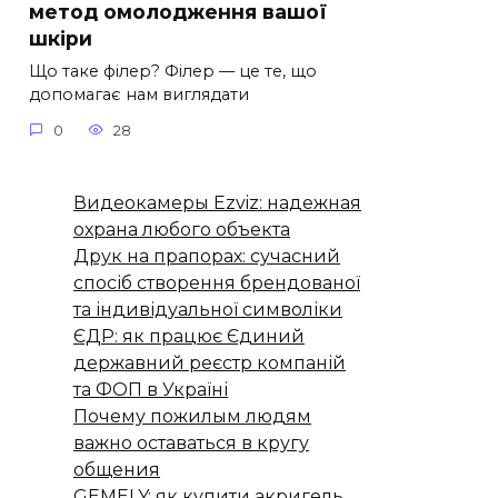
метод омолодження вашої
шкіри
Що таке філер? Філер — це те, що
допомагає нам виглядати
0
28
Видеокамеры Ezviz: надежная
охрана любого объекта
Друк на прапорах: сучасний
спосіб створення брендованої
та індивідуальної символіки
ЄДР: як працює Єдиний
державний реєстр компаній
та ФОП в Україні
Почему пожилым людям
важно оставаться в кругу
общения
GEMELY: як купити акригель