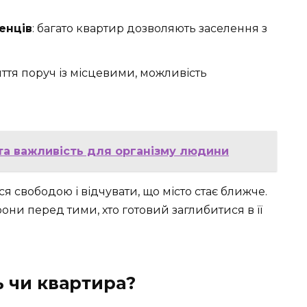
енців
: багато квартир дозволяють заселення з
иття поруч із місцевими, можливість
та важливість для організму людини
я свободою і відчувати, що місто стає ближче.
они перед тими, хто готовий заглибитися в її
ь чи квартира?