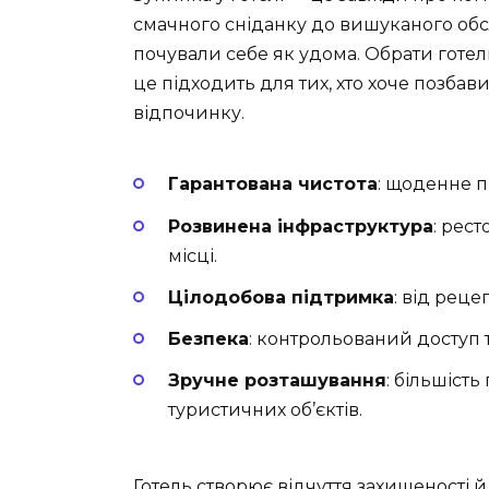
смачного сніданку до вишуканого обс
почували себе як удома. Обрати готель
це підходить для тих, хто хоче позбав
відпочинку.
Гарантована чистота
: щоденне п
Розвинена інфраструктура
: рес
місці.
Цілодобова підтримка
: від реце
Безпека
: контрольований доступ 
Зручне розташування
: більшіст
туристичних об’єктів.
Готель створює відчуття захищеності й