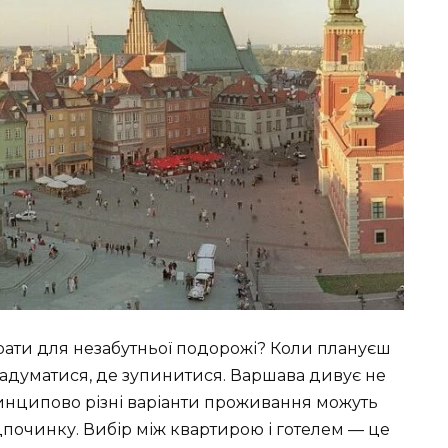
брати для незабутньої подорожі? Коли плануєш
 задуматися, де зупинитися. Варшава дивує не
Пинципово різні варіанти проживання можуть
дпочинку. Вибір між квартирою і готелем — це