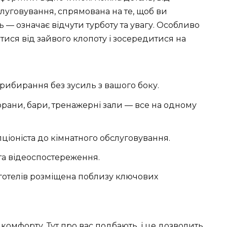
луговування, спрямована на те, щоб ви
 — означає відчути турботу та увагу. Особливо
итися від зайвого клопоту і зосередитися на
рибирання без зусиль з вашого боку.
торани, бари, тренажерні зали — все на одному
пціоніста до кімнатного обслуговування.
та відеоспостереження.
ь готелів розміщена поблизу ключових
 комфорту. Тут про вас подбають, і це дозволить