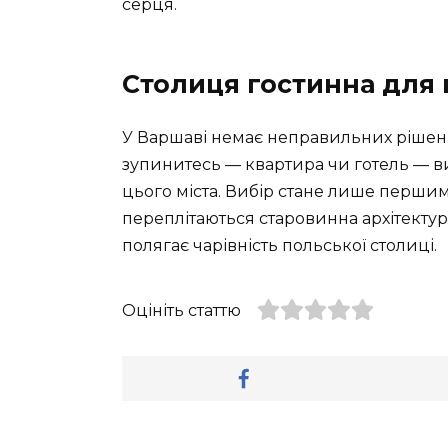
серця.
Столиця гостинна для 
У Варшаві немає неправильних рішень.
зупинитесь — квартира чи готель — 
цього міста. Вибір стане лише перши
переплітаються старовинна архітектура 
полягає чарівність польської столиці.
Оцініть статтю