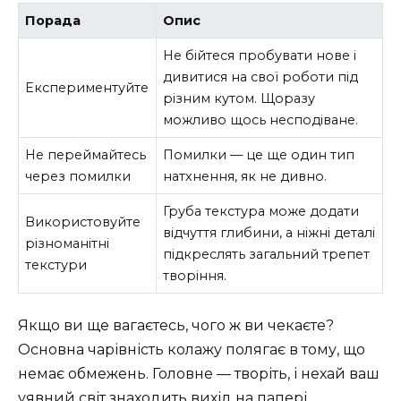
Порада
Опис
Не бійтеся пробувати нове і
дивитися на свої роботи під
Експериментуйте
різним кутом. Щоразу
можливо щось несподіване.
Не переймайтесь
Помилки — це ще один тип
через помилки
натхнення, як не дивно.
Груба текстура може додати
Використовуйте
відчуття глибини, а ніжні деталі
різноманітні
підкреслять загальний трепет
текстури
творіння.
Якщо ви ще вагаєтесь, чого ж ви чекаєте?
Основна чарівність колажу полягає в тому, що
немає обмежень. Головне — творіть, і нехай ваш
уявний світ знаходить вихід на папері.