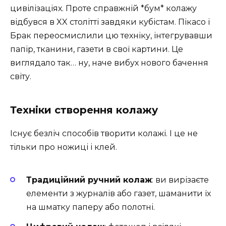
цивілізаціях. Проте справжній *бум* колажу
відбувся в XX столітті завдяки кубістам. Пікасо і
Брак переосмислили цю техніку, інтегрувавши
папір, тканини, газети в свої картини. Це
виглядало так… ну, наче вибух нового бачення
світу.
Техніки створення колажу
Існує безліч способів творити колажі. І це не
тільки про ножиці і клей.
Традиційний ручний колаж
: ви вирізаєте
елементи з журналів або газет, шаманити їх
на шматку паперу або полотні.