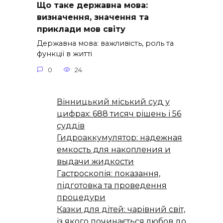
Що таке державна мова:
визначення, значення та
приклади мов світу
Державна мова: важливість, роль та
функції в житті
0
24
Вінницький міський суд у
цифрах: 688 тисяч рішень і 56
суддів
Гидроаккумулятор: надежная
емкость для накопления и
выдачи жидкости
Гастроскопія: показання,
підготовка та проведення
процедури
Казки для дітей: чарівний світ,
із якого починається любов до