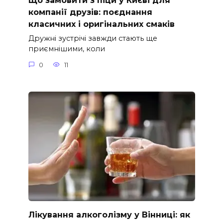
Що замовити з піци у Києві для
компанії друзів: поєднання
класичних і оригінальних смаків
Дружні зустрічі завжди стають ще
приємнішими, коли
0
11
Лікування алкоголізму у Вінниці: як