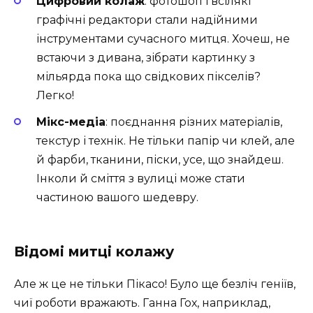
Цифровий колаж
: фотошоп і всілякі
графічні редактори стали надійними
інструментами сучасного митця. Хочеш, не
встаючи з дивана, зібрати картинку з
мільярда пока що свідкових пікселів?
Легко!
Мікс-медіа
: поєднання різних матеріалів,
текстур і технік. Не тільки папір чи клей, але
й фарби, тканини, піски, усе, що знайдеш.
Інколи й сміття з вулиці може стати
частиною вашого шедевру.
Відомі митці колажу
Але ж це не тільки Пікасо! Було ще безліч геніїв,
чиї роботи вражають. Ганна Гох, наприклад,