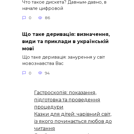
Что такое дискета? Давным-давно, в
начале цифровой
0
86
Що таке деривація: визначення,
види та приклади в українській
мові
Що таке деривація: занурення у світ
мовознавства Вас
0
94
Гастроскопія: показання,
підготовка та проведення
процедури
Казки для дітей: чарівний світ,
із якого починається любов до
читання