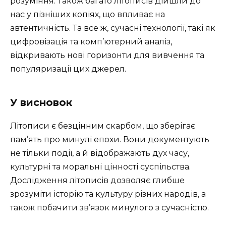
розуміння. Також багато літописів дійшли до
нас у пізніших копіях, що впливає на
автентичність. Та все ж, сучасні технології, такі як
цифровізація та комп’ютерний аналіз,
відкривають нові горизонти для вивчення та
популяризації цих джерел.
У висновок
Літописи є безцінним скарбом, що зберігає
пам’ять про минулі епохи. Вони документують
не тільки події, а й відображають дух часу,
культурні та моральні цінності суспільства.
Дослідження літописів дозволяє глибше
зрозуміти історію та культуру різних народів, а
також побачити зв’язок минулого з сучасністю.