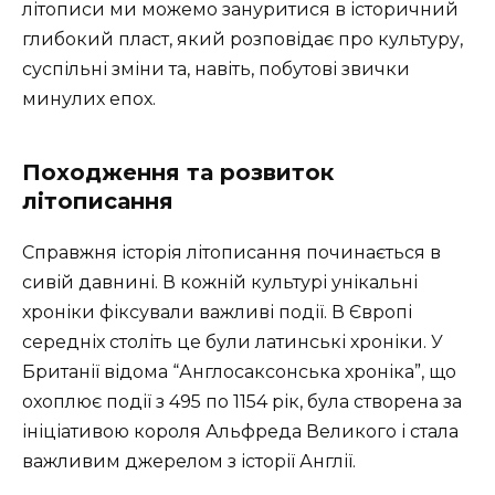
літописи ми можемо зануритися в історичний
глибокий пласт, який розповідає про культуру,
суспільні зміни та, навіть, побутові звички
минулих епох.
Походження та розвиток
літописання
Справжня історія літописання починається в
сивій давнині. В кожній культурі унікальні
хроніки фіксували важливі події. В Європі
середніх століть це були латинські хроніки. У
Британії відома “Англосаксонська хроніка”, що
охоплює події з 495 по 1154 рік, була створена за
ініціативою короля Альфреда Великого і стала
важливим джерелом з історії Англії.