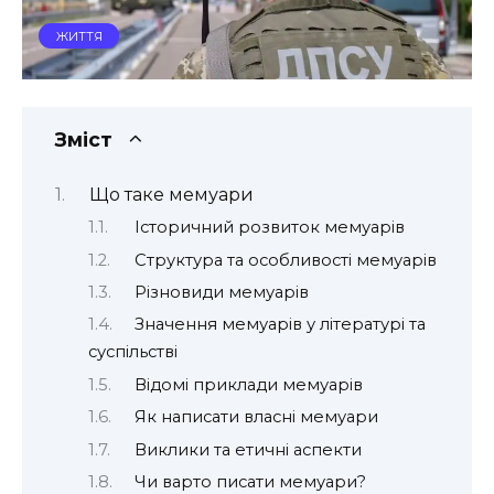
ЖИТТЯ
Зміст
Що таке мемуари
Історичний розвиток мемуарів
Структура та особливості мемуарів
Різновиди мемуарів
Значення мемуарів у літературі та
суспільстві
Відомі приклади мемуарів
Як написати власні мемуари
Виклики та етичні аспекти
Чи варто писати мемуари?