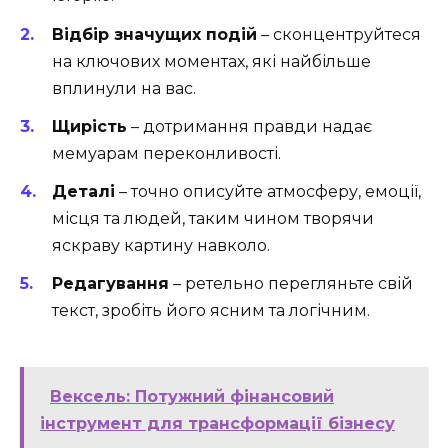
Відбір значущих подій
– сконцентруйтеся
на ключових моментах, які найбільше
вплинули на вас.
Щирість
– дотримання правди надає
мемуарам переконливості.
Деталі
– точно описуйте атмосферу, емоції,
місця та людей, таким чином творячи
яскраву картину навколо.
Редагування
– ретельно перегляньте свій
текст, зробіть його ясним та логічним.
Вексель: Потужний фінансовий
інструмент для трансформації бізнесу