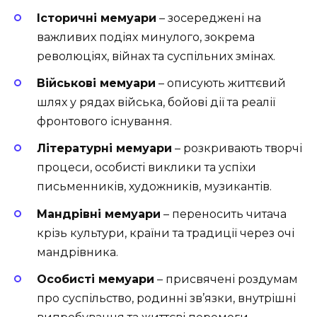
Історичні мемуари
– зосереджені на
важливих подіях минулого, зокрема
революціях, війнах та суспільних змінах.
Військові мемуари
– описують життєвий
шлях у рядах війська, бойові дії та реалії
фронтового існування.
Літературні мемуари
– розкривають творчі
процеси, особисті виклики та успіхи
письменників, художників, музикантів.
Мандрівні мемуари
– переносить читача
крізь культури, країни та традиції через очі
мандрівника.
Особисті мемуари
– присвячені роздумам
про суспільство, родинні зв’язки, внутрішні