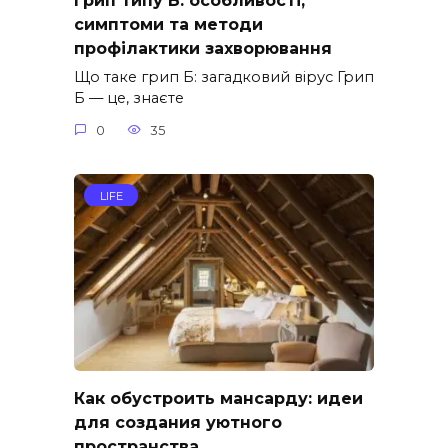
Грип типу Б: особливості,
симптоми та методи
профілактики захворювання
Що таке грип Б: загадковий вірус Грип
Б — це, знаєте
0
35
LIFE
Как обустроить мансарду: идеи
для создания уютного
пространства