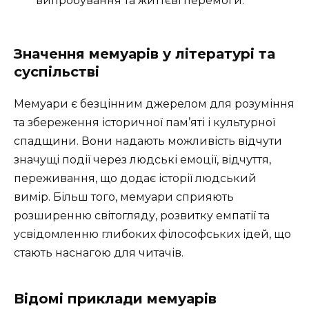
випробування та життєві перемоги.
Значення мемуарів у літературі та
суспільстві
Мемуари є безцінним джерелом для розуміння
та збереження історичної пам’яті і культурної
спадщини. Вони надають можливість відчути
значущі події через людські емоції, відчуття,
переживання, що додає історії людський
вимір. Більш того, мемуари сприяють
розширенню світогляду, розвитку емпатії та
усвідомленню глибоких філософських ідей, що
стають наснагою для читачів.
Відомі приклади мемуарів