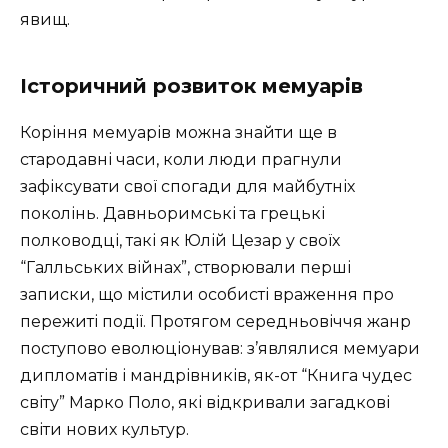
явищ.
Історичний розвиток мемуарів
Коріння мемуарів можна знайти ще в
стародавні часи, коли люди прагнули
зафіксувати свої спогади для майбутніх
поколінь. Давньоримські та грецькі
полководці, такі як Юлій Цезар у своїх
“Галльських війнах”, створювали перші
записки, що містили особисті враження про
пережиті події. Протягом середньовіччя жанр
поступово еволюціонував: з’являлися мемуари
дипломатів і мандрівників, як-от “Книга чудес
світу” Марко Поло, які відкривали загадкові
світи нових культур.