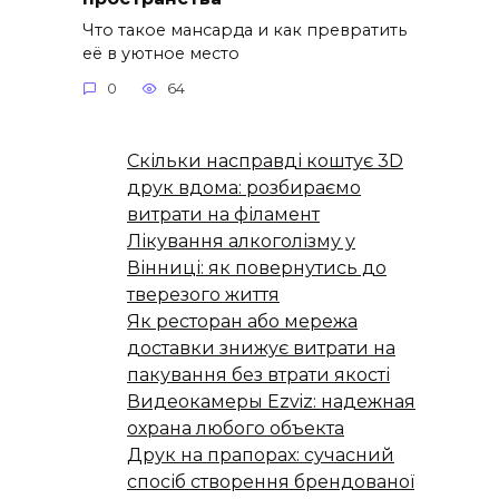
Что такое мансарда и как превратить
её в уютное место
0
64
Скільки насправді коштує 3D
друк вдома: розбираємо
витрати на філамент
Лікування алкоголізму у
Вінниці: як повернутись до
тверезого життя
Як ресторан або мережа
доставки знижує витрати на
пакування без втрати якості
Видеокамеры Ezviz: надежная
охрана любого объекта
Друк на прапорах: сучасний
спосіб створення брендованої