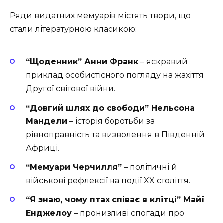
Ряди видатних мемуарів містять твори, що
стали літературною класикою:
“Щоденник” Анни Франк
– яскравий
приклад особистісного погляду на жахіття
Другої світової війни.
“Довгий шлях до свободи” Нельсона
Мандели
– історія боротьби за
рівноправність та визволення в Південній
Африці.
“Мемуари Черчилля”
– політичні й
військові рефлексії на події XX століття.
“Я знаю, чому птах співає в клітці” Майї
Енджелоу
– пронизливі спогади про