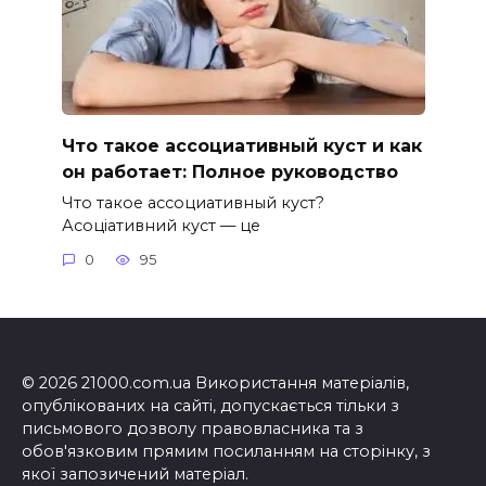
Что такое ассоциативный куст и как
он работает: Полное руководство
Что такое ассоциативный куст?
Асоціативний куст — це
0
95
© 2026 21000.com.ua Використання матеріалів,
опублікованих на сайті, допускається тільки з
письмового дозволу правовласника та з
обов'язковим прямим посиланням на сторінку, з
якої запозичений матеріал.