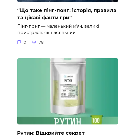
“Що таке пінг-понг: історія, правила
та цікаві факти гри”
Пінг-понг — маленький м’яч, великі
пристрасті: як настільний
0
78
Рутин: Відкрийте секрет