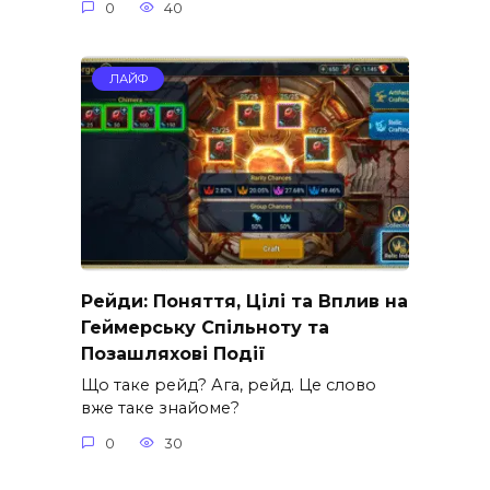
0
40
ЛАЙФ
Рейди: Поняття, Цілі та Вплив на
Геймерську Спільноту та
Позашляхові Події
Що таке рейд? Ага, рейд. Це слово
вже таке знайоме?
0
30