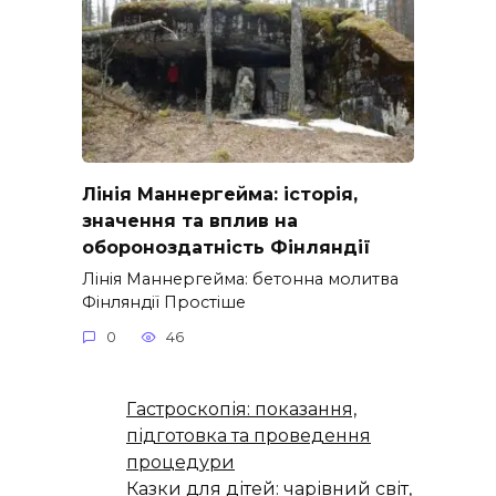
Лінія Маннергейма: історія,
значення та вплив на
обороноздатність Фінляндії
Лінія Маннергейма: бетонна молитва
Фінляндії Простіше
0
46
Гастроскопія: показання,
підготовка та проведення
процедури
Казки для дітей: чарівний світ,