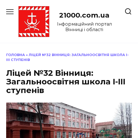
Перейти
до
21000.com.ua
вмісту
Інформаційний портал
Вінниці і області
ГОЛОВНА
»
ЛІЦЕЙ №32 ВІННИЦЯ: ЗАГАЛЬНООСВІТНЯ ШКОЛА І-
ІІІ СТУПЕНІВ
Ліцей №32 Вінниця:
Загальноосвітня школа І-ІІІ
ступенів