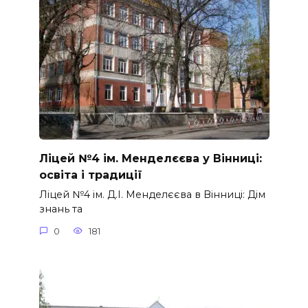
Ліцей №4 ім. Менделєєва у Вінниці:
освіта і традиції
Ліцей №4 ім. Д.І. Менделєєва в Вінниці: Дім
знань та
0
181