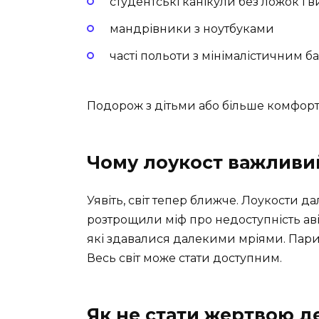
студентські канікули без ложок і 
мандрівники з ноутбуками
часті польоти з мінімалістичним б
Подорож з дітьми або більше комфорт
Чому лоукост важливи
Уявіть, світ тепер ближче. Лоукости 
розтрощили міф про недоступність аві
які здавалися далекими мріями. Пари
Весь світ може стати доступним.
Як не стати жертвою д