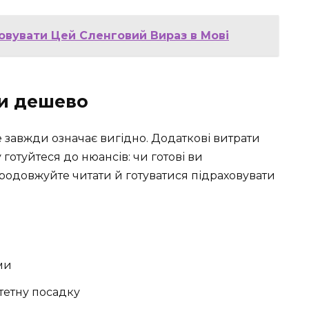
овувати Цей Сленговий Вираз в Мові
ди дешево
 завжди означає вигідно. Додаткові витрати
готуйтеся до нюансів: чи готові ви
одовжуйте читати й готуватися підраховувати
ми
итетну посадку