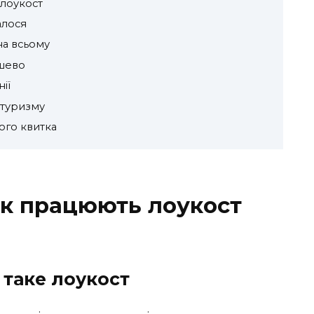
 лоукост
алося
на всьому
шево
ії
 туризму
ого квитка
 як працюють лоукост
таке лоукост