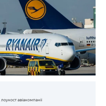
 лоукост авіакомпанії