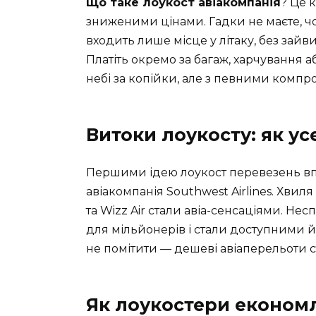
Що таке лоукост авіакомпанія
? Це 
зниженими цінами. Гадки не маєте, чо
входить лише місце у літаку, без зайви
Платіть окремо за багаж, харчування аб
небі за копійки, але з певними компр
Витоки лоукосту: як ус
Першими ідею лоукост перевезень впр
авіакомпанія Southwest Airlines. Хвил
та Wizz Air стали авіа-сенсаціями. Не
для мільйонерів і стали доступними й
не помітити — дешеві авіаперельоти 
Як лоукостери економл