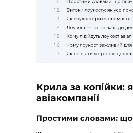
Простими словами: що таке
Витоки лоукосту: як усе поч
Як лоукостери економлять 
Лоукост — це не завжди де
Кому підійдуть лоукост авіалін
Чому лоукост важливий для
Як не стати жертвою дешев
Крила за копійки:
авіакомпанії
Простими словами: що 