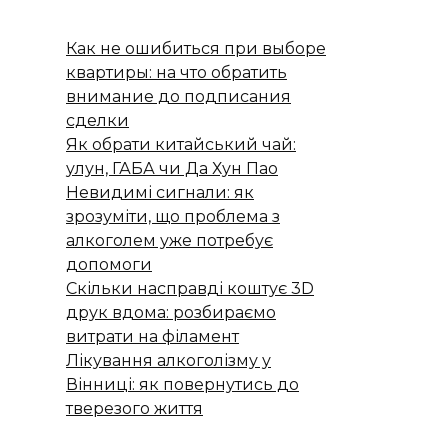
Как не ошибиться при выборе
квартиры: на что обратить
внимание до подписания
сделки
Як обрати китайський чай:
улун, ГАБА чи Да Хун Пао
Невидимі сигнали: як
зрозуміти, що проблема з
алкоголем уже потребує
допомоги
Скільки насправді коштує 3D
друк вдома: розбираємо
витрати на філамент
Лікування алкоголізму у
Вінниці: як повернутись до
тверезого життя