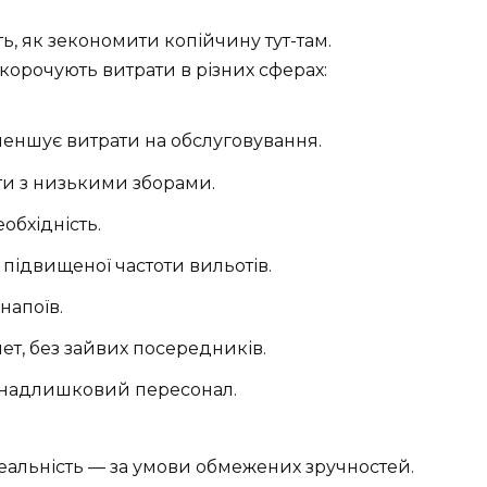
ть, як зекономити копійчину тут-там.
корочують витрати в різних сферах:
зменшує витрати на обслуговування.
ти з низькими зборами.
обхідність.
підвищеної частоти вильотів.
напоїв.
ет, без зайвих посередників.
о надлишковий пересонал.
 реальність — за умови обмежених зручностей.