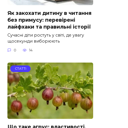
Як закохати дитину в читання
без примусу: перевірені
лайфхаки та правильні історії
Сучасні діти ростуть у світі, де увагу
щосекунди виборюють
0
14
СТАТТІ
Що таке агрус: властивості,