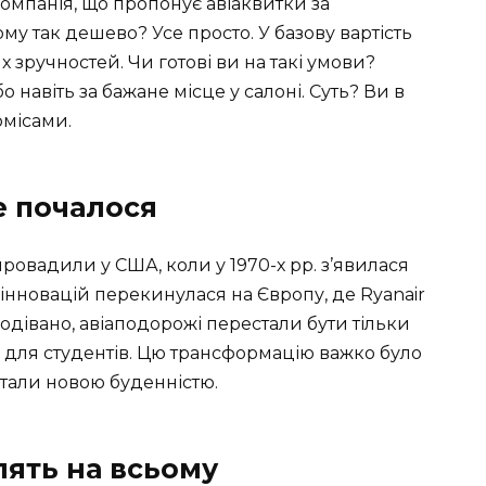
компанія, що пропонує авіаквитки за
му так дешево? Усе просто. У базову вартість
х зручностей. Чи готові ви на такі умови?
о навіть за бажане місце у салоні. Суть? Ви в
омісами.
е почалося
овадили у США, коли у 1970-х рр. з’явилася
я інновацій перекинулася на Європу, де Ryanair
сподівано, авіаподорожі перестали бути тільки
 для студентів. Цю трансформацію важко було
стали новою буденністю.
ять на всьому