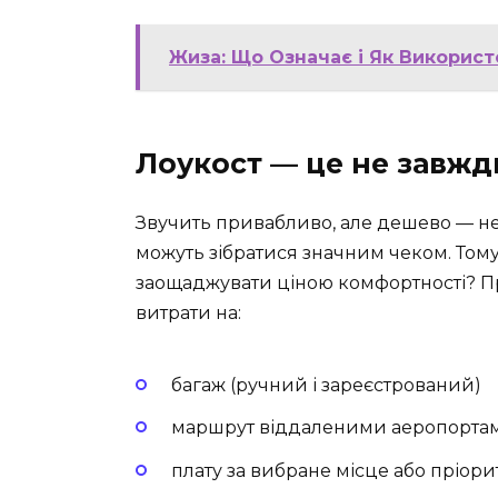
Жиза: Що Означає і Як Використ
Лоукост — це не завж
Звучить привабливо, але дешево — не
можуть зібратися значним чеком. Тому 
заощаджувати ціною комфортності? Пр
витрати на:
багаж (ручний і зареєстрований)
маршрут віддаленими аеропорта
плату за вибране місце або пріор