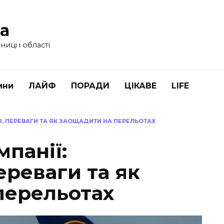
ua
иці і області
ини
ЛАЙФ
ПОРАДИ
ЦІКАВЕ
LIFE
І, ПЕРЕВАГИ ТА ЯК ЗАОЩАДИТИ НА ПЕРЕЛЬОТАХ
мпанії:
ереваги та як
перельотах