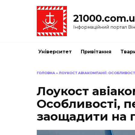
Перейти
до
21000.com.
вмісту
Інформаційний портал Вінн
Університет
Привітання
Твар
ГОЛОВНА
»
ЛОУКОСТ АВІАКОМПАНІЇ: ОСОБЛИВОСТ
Лоукост авіако
Особливості, п
заощадити на 