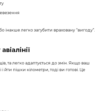
ту
ревезення
бо інакше легко загубити враховану “вигоду”.
авіалінії
щів, та легко адаптується до змін. Якщо ваш
 і йти пішки кілометри, тоді ви готові. Це