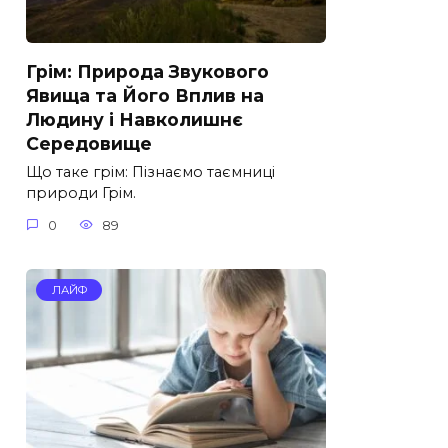
Грім: Природа Звукового
Явища та Його Вплив на
Людину і Навколишнє
Середовище
Що таке грім: Пізнаємо таємниці
природи Грім.
0
89
ЛАЙФ