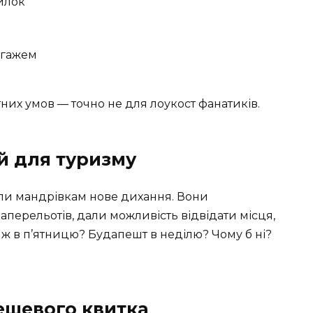
вилок
агажем
них умов — точно не для лоукост фанатиків.
й для туризму
дали мандрівкам нове дихання. Вони
аперельотів, дали можливість відвідати місця,
ж в п’ятницю? Будапешт в неділю? Чому б ні?
ешевого квитка