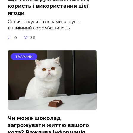
користь і використання цієї
ягоди
Сонячна куля з голками: агрус ‒
вітамінний сором’язливець
0
36
ТВАРИНИ
Чи може шоколад
загрожувати життю вашого
кота? Важлива інформація