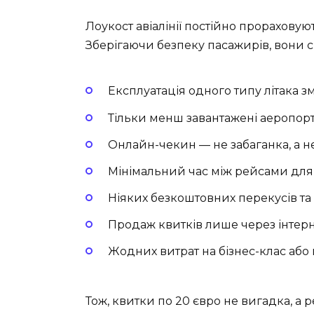
Лоукост авіалінії постійно прораховую
Зберігаючи безпеку пасажирів, вони с
Експлуатація одного типу літака 
Тільки менш завантажені аеропор
Онлайн-чекин — не забаганка, а не
Мінімальний час між рейсами для 
Ніяких безкоштовних перекусів та 
Продаж квитків лише через інтерн
Жодних витрат на бізнес-клас аб
Тож, квитки по 20 євро не вигадка, а