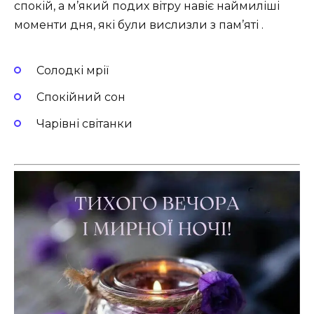
спокій, а м’який подих вітру навіє наймиліші
моменти дня, які були вислизли з пам’яті .
Солодкі мрії
Спокійний сон
Чарівні світанки