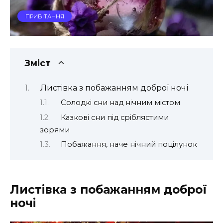
ПРИВІТАННЯ
Зміст
Листівка з побажанням доброї ночі
Солодкі сни над нічним містом
Казкові сни під сріблястими
зорями
Побажання, наче нічний поцілунок
Листівка з побажанням доброї
ночі