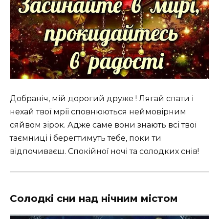
Добраніч, мій дорогий друже ! Лягай спати і
нехай твої мрії сповнюються неймовірним
сяйвом зірок. Адже саме вони знають всі твої
таємниці і берегтимуть тебе, поки ти
відпочиваєш. Спокійної ночі та солодких снів!
Солодкі сни над нічним містом