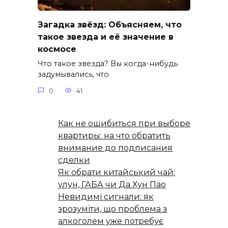
Загадка звёзд: Объясняем, что
такое звезда и её значение в
космосе
Что такое звезда? Вы когда-нибудь
задумывались, что
0
41
Как не ошибиться при выборе
квартиры: на что обратить
внимание до подписания
сделки
Як обрати китайський чай:
улун, ГАБА чи Да Хун Пао
Невидимі сигнали: як
зрозуміти, що проблема з
алкоголем уже потребує