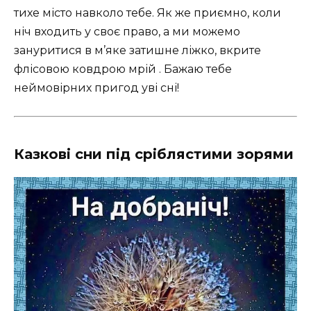
тихе місто навколо тебе. Як же приємно, коли
ніч входить у своє право, а ми можемо
зануритися в м’яке затишне ліжко, вкрите
флісовою ковдрою мрій . Бажаю тебе
неймовірних пригод уві сні!
Казкові сни під сріблястими зорями