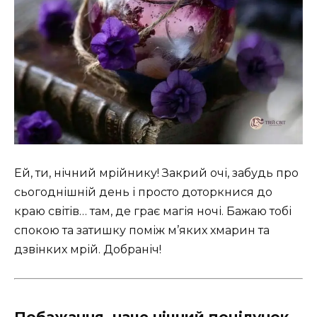
Ей, ти, нічний мрійнику! Закрий очі, забудь про
сьогоднішній день і просто доторкнися до
краю світів… там, де грає магія ночі. Бажаю тобі
спокою та затишку поміж м’яких хмарин та
дзвінких мрій. Добраніч!
Побажання, наче нічний поцілунок