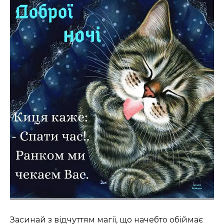
Засинай з відчуттям магії, що начебто обіймає