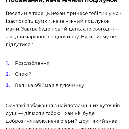
Веселий вітерець нехай принесе тобі тишу ночі
і заспокоїть думки, наче ніжний поцілунок
мами. Завтра буде новий день, але сьогодні —
час для чарівного відпочинку. Ну, як йому не
піддатися?
Розслаблення
Спокій
Велика обійма з відпочинку
Ось такі побажання з найпотаємніших куточків
душі — ділюся з тобою. І хай ніч буде
доброзичливою, наче старий друг, який знає
все, але ніколи не розповість нікому секрети…