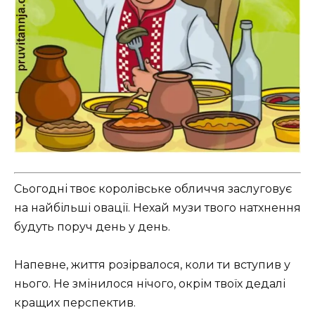
Сьогодні твоє королівське обличчя заслуговує
на найбільші овації. Нехай музи твого натхнення
будуть поруч день у день.
Напевне, життя розірвалося, коли ти вступив у
нього. Не змінилося нічого, окрім твоїх дедалі
кращих перспектив.