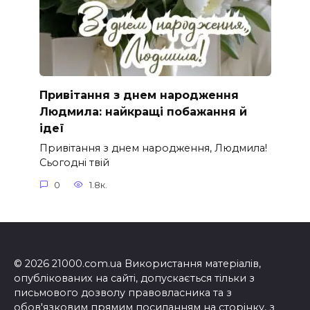
Привітання з днем народження
Людмила: найкращі побажання й
ідеї
Привітання з днем народження, Людмила!
Сьогодні твій
0
1.8к.
© 2026 21000.com.ua Використання матеріалів,
опублікованих на сайті, допускається тільки з
письмового дозволу правовласника та з
обов'язковим прямим посиланням на сторінку, з