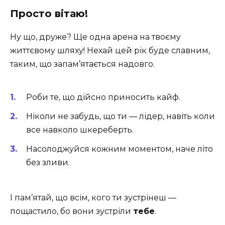
Просто вітаю!
Ну що, друже? Ще одна арена на твоєму
життєвому шляху! Нехай цей рік буде славним,
таким, що запам’ятається надовго.
Роби те, що дійсно приносить кайф.
Ніколи не забудь, що ти — лідер, навіть коли
все навколо шкереберть.
Насолоджуйся кожним моментом, наче літо
без зливи.
І пам’ятай, що всім, кого ти зустрінеш —
пощастило, бо вони зустріли
тебе
.