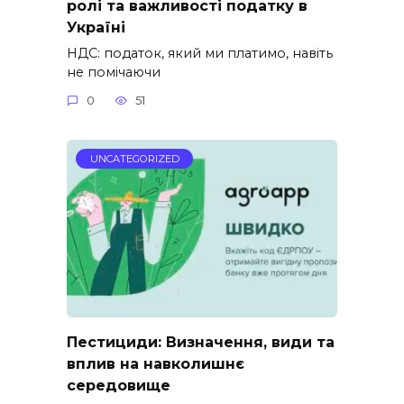
ролі та важливості податку в
Україні
НДС: податок, який ми платимо, навіть
не помічаючи
0
51
UNCATEGORIZED
Пестициди: Визначення, види та
вплив на навколишнє
середовище