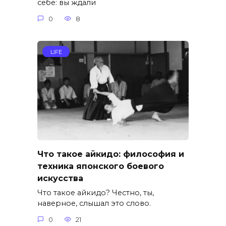
себе: вы ждали
0
8
LIFE
Что такое айкидо: философия и
техника японского боевого
искусства
Что такое айкидо? Честно, ты,
наверное, слышал это слово.
0
21