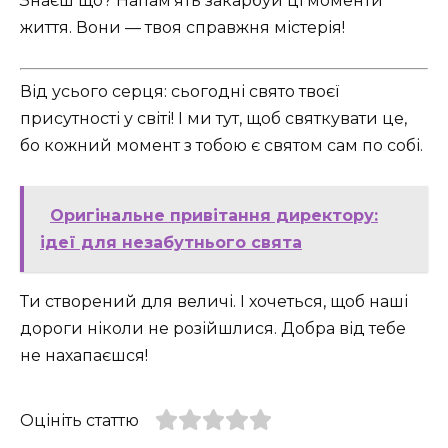
Знаєш що? Напам’ять закарбуй ці моменти
життя. Вони — твоя справжня містерія!
Від усього серця: сьогодні свято твоєї
присутності у світі! І ми тут, щоб святкувати це,
бо кожний момент з тобою є святом сам по собі.
Оригінальне привітання директору:
ідеї для незабутнього свята
Ти створений для величі. І хочеться, щоб наші
дороги ніколи не розійшлися. Добра від тебе
не нахапаєшся!
Оцініть статтю