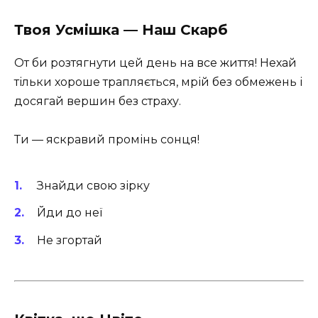
Твоя Усмішка — Наш Скарб
От би розтягнути цей день на все життя! Нехай
тільки хороше трапляється, мрій без обмежень і
досягай вершин без страху.
Ти — яскравий промінь сонця!
Знайди свою зірку
Йди до неї
Не згортай