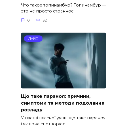
Что такое топинамбур? Топинамбур —
это не просто странное
0
32
ЛАЙФ
Що таке параноя: причини,
симптоми та методи подолання
розладу
У пастці власної уяви: що таке параноя
і як вона спотворює