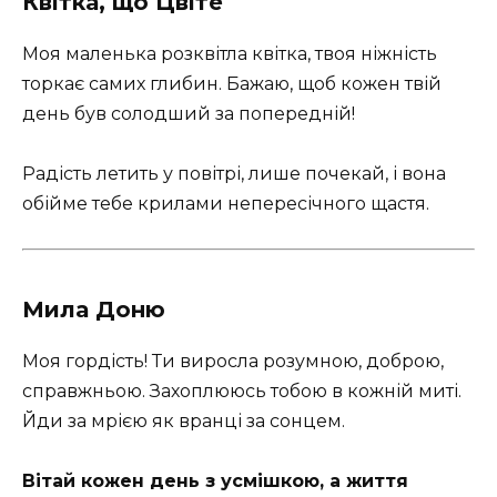
Квітка, що Цвіте
Моя маленька розквітла квітка, твоя ніжність
торкає самих глибин. Бажаю, щоб кожен твій
день був солодший за попередній!
Радість летить у повітрі, лише почекай, і вона
обійме тебе крилами непересічного щастя.
Мила Доню
Моя гордість! Ти виросла розумною, доброю,
справжньою. Захоплююсь тобою в кожній миті.
Йди за мрією як вранці за сонцем.
Вітай кожен день з усмішкою, а життя