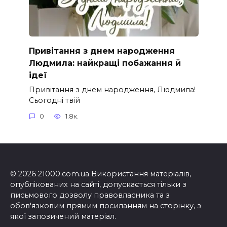
Привітання з днем народження
Людмила: найкращі побажання й
ідеї
Привітання з днем народження, Людмила!
Сьогодні твій
0
1.8к.
© 2026 21000.com.ua Використання матеріалів,
опублікованих на сайті, допускається тільки з
письмового дозволу правовласника та з
обов'язковим прямим посиланням на сторінку, з
якої запозичений матеріал.