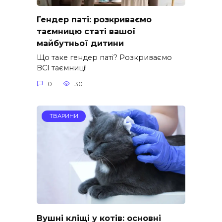
Гендер паті: розкриваємо
таємницю статі вашої
майбутньої дитини
Що таке гендер паті? Розкриваємо
ВСІ таємниці!
0
30
ТВАРИНИ
Вушні кліщі у котів: основні