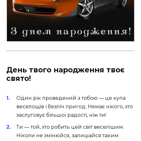
День твого народження твоє
свято!
Один рік проведений з тобою — це купа
веселощів і безліч пригод. Немає нікого, хто
заслуговує більшої радості, ніж ти!
Ти — той, хто робить цей світ веселішим.
Ніколи не змінюйся, залишайся таким