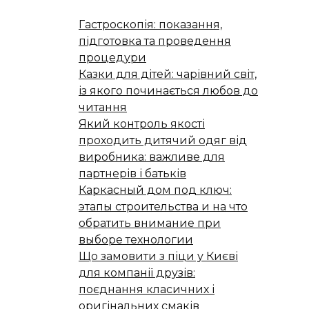
Гастроскопія: показання,
підготовка та проведення
процедури
Казки для дітей: чарівний світ,
із якого починається любов до
читання
Який контроль якості
проходить дитячий одяг від
виробника: важливе для
партнерів і батьків
Каркасный дом под ключ:
этапы строительства и на что
обратить внимание при
выборе технологии
Що замовити з піци у Києві
для компанії друзів:
поєднання класичних і
оригінальних смаків