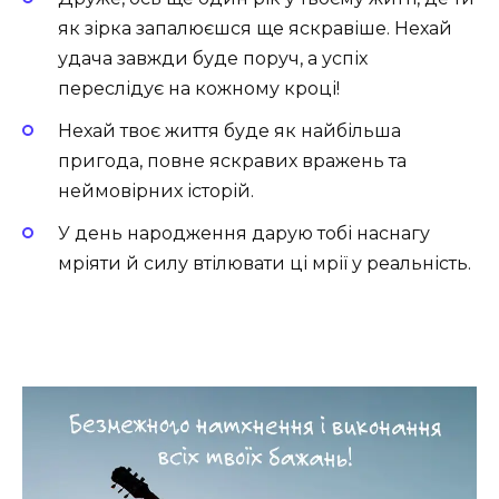
як зірка запалюєшся ще яскравіше. Нехай
удача завжди буде поруч, а успіх
переслідує на кожному кроці!
Нехай твоє життя буде як найбільша
пригода, повне яскравих вражень та
неймовірних історій.
У день народження дарую тобі наснагу
мріяти й силу втілювати ці мрії у реальність.