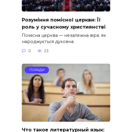
Розуміння помісної церкви: Її
роль у сучасному християнстві
Помісна церква — незалежна віра: як
народжується духовна
0
23
ПОРАДИ
Что такое литературный язык: