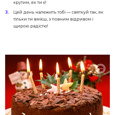
крутим, як ти є!
Цей день належить тобі — святкуй так, як
тільки ти вмієш, з повним відривом і
щирою радістю!