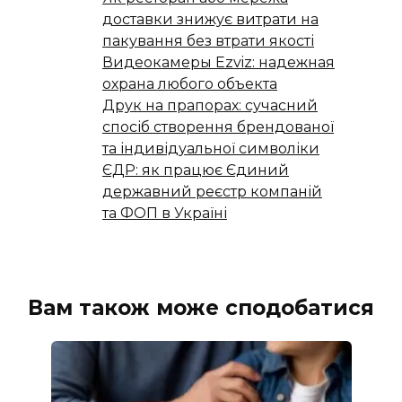
доставки знижує витрати на
пакування без втрати якості
Видеокамеры Ezviz: надежная
охрана любого объекта
Друк на прапорах: сучасний
спосіб створення брендованої
та індивідуальної символіки
ЄДР: як працює Єдиний
державний реєстр компаній
та ФОП в Україні
Вам також може сподобатися