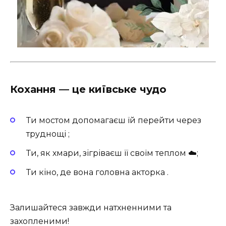
Кохання — це київське чудо
Ти мостом допомагаєш їй перейти через
труднощі ;
Ти, як хмари, зігріваєш її своїм теплом ☁️;
Ти кіно, де вона головна акторка .
Залишайтеся завжди натхненними та
захопленими!