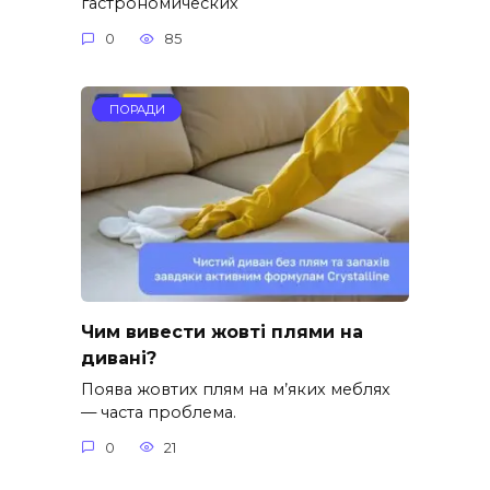
гастрономических
0
85
ПОРАДИ
Чим вивести жовті плями на
дивані?
Поява жовтих плям на м’яких меблях
— часта проблема.
0
21