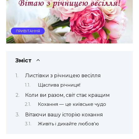
ПРИВІТАННЯ
Зміст
Листівки з річницею весілля
Щаслива річниця!
Коли ви разом, світ стає кращим
Кохання — це київське чудо
Вітаючи вашу історію кохання
Живіть і дихайте любов’ю