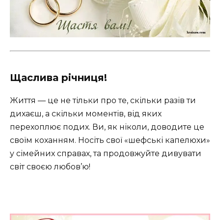
Щаслива річниця!
Життя — це не тільки про те, скільки разів ти
дихаєш, а скільки моментів, від яких
перехоплює подих. Ви, як ніколи, доводите це
своїм коханням. Носіть свої «шефські капелюхи»
у сімейних справах, та продовжуйте дивувати
світ своєю любов’ю!