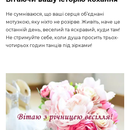
Не сумніваюся, що ваші серця об’єднані
мотузкою, яку ніхто не розірве. Живіть, наче це
останній день, веселий та яскравий, куди там!
Не стримуйте себе, коли душа просить трьох-
чотирьох годин танців під зірками!