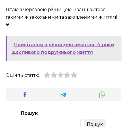
Вітаю з черговою річницею. Залишайтеся
такими ж закоханими та захопленими життям!
❤
Привітання з річницею весілля: 4 роки
щасливого подружнього життя
Оцініть статтю
Пошук
Пошук