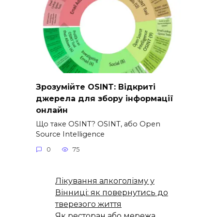
Зрозумійте OSINT: Відкриті
джерела для збору інформації
онлайн
Що таке OSINT? OSINT, або Open
Source Intelligence
0
75
Лікування алкоголізму у
Вінниці: як повернутись до
тверезого життя
Як ресторан або мережа