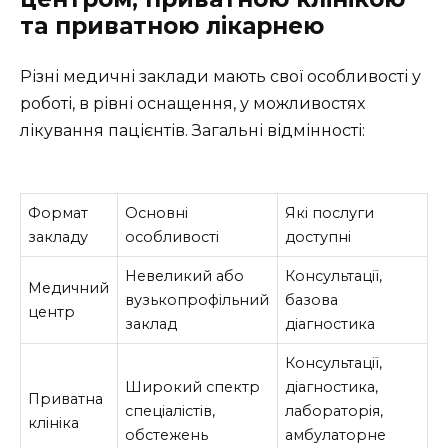
та приватною лікарнею
Різні медичні заклади мають свої особливості у
роботі, в рівні оснащення, у можливостях
лікування пацієнтів. Загальні відмінності:
Формат
Основні
Які послуги
закладу
особливості
доступні
Невеликий або
Консультації,
Медичний
вузькопрофільний
базова
центр
заклад
діагностика
Консультації,
Широкий спектр
діагностика,
Приватна
спеціалістів,
лабораторія,
клініка
обстежень
амбулаторне