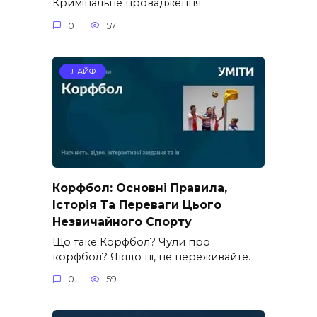
Кримінальне провадження
0
57
ЛАЙФ
Корфбол: Основні Правила,
Історія Та Переваги Цього
Незвичайного Спорту
Що таке Корфбол? Чули про
корфбол? Якщо ні, не переживайте.
0
59