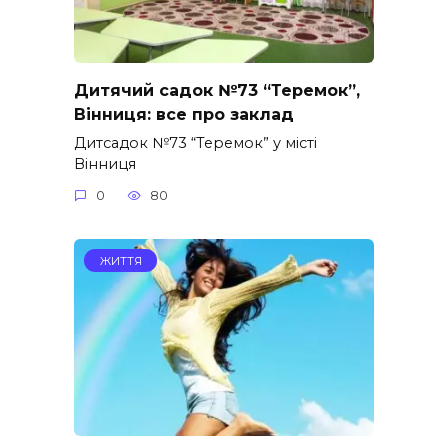
Дитячий садок №73 “Теремок”,
Вінниця: все про заклад
Дитсадок №73 “Теремок” у місті
Вінниця
0
80
ЖИТТЯ