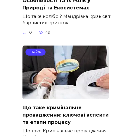
Особливості та Їх Роль у
Природі та Екосистемах
Що таке колібрі? Мандрівка крізь світ
барвистих крихіток
0
49
ЛАЙФ
Що таке кримінальне
провадження: ключові аспекти
та етапи процесу
Що таке Кримінальне провадження