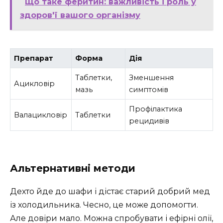
Що таке феритин: важливість і роль у
здоров'ї вашого організму
Препарат
Форма
Дія
Таблетки,
Зменшення
Ацикловір
мазь
симптомів
Профілактика
Валацикловір
Таблетки
рецидивів
Альтернативні методи
Дехто йде до шафи і дістає старий добрий мед
із холодильника. Чесно, це може допомогти.
Але довіри мало. Можна спробувати і ефірні олії,