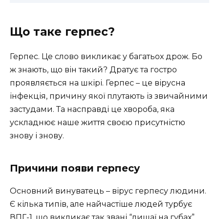
Що таке герпес?
Герпес. Це слово викликає у багатьох дрож. Бо
ж знають, що він такий? Дратує та гостро
проявляється на шкірі. Герпес – це вірусна
інфекція, причину якої плутають із звичайними
застудами. Та насправді це хвороба, яка
ускладнює наше життя своєю присутністю
знову і знову.
Причини появи герпесу
Основний винуватець – вірус герпесу людини.
Є кілька типів, але найчастіше людей турбує
ВПГ-1, що викликає так звані “лишаї на губах”.