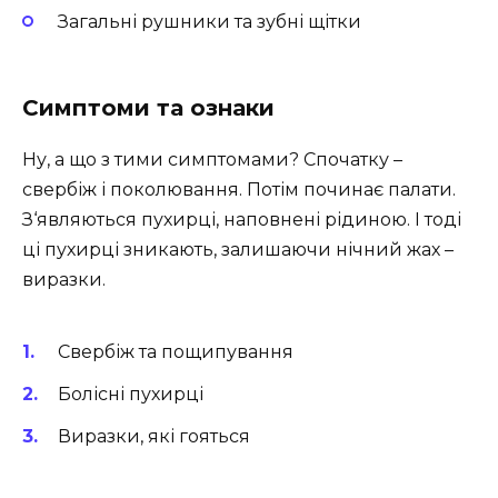
Загальні рушники та зубні щітки
Симптоми та ознаки
Ну, а що з тими симптомами? Спочатку –
свербіж і поколювання. Потім починає палати.
З‘являються пухирці, наповнені рідиною. І тоді
ці пухирці зникають, залишаючи нічний жах –
виразки.
Свербіж та пощипування
Болісні пухирці
Виразки, які гояться