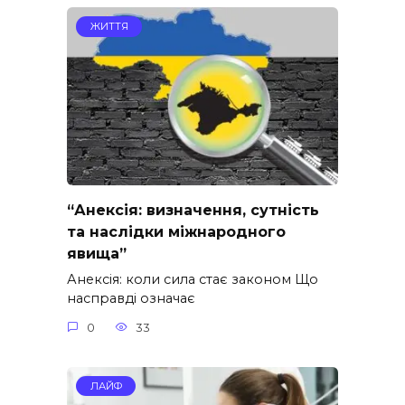
ЖИТТЯ
“Анексія: визначення, сутність
та наслідки міжнародного
явища”
Анексія: коли сила стає законом Що
насправді означає
0
33
ЛАЙФ