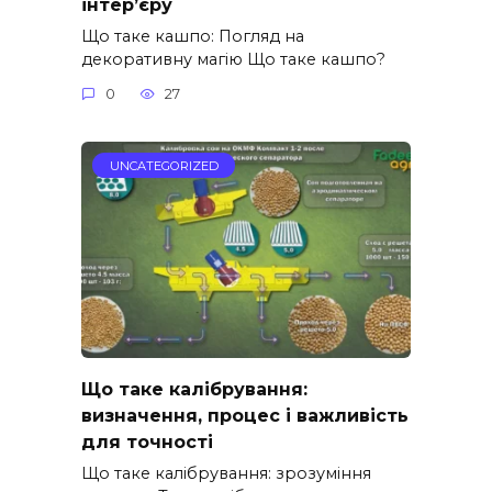
інтер’єру
Що таке кашпо: Погляд на
декоративну магію Що таке кашпо?
0
27
UNCATEGORIZED
Що таке калібрування:
визначення, процес і важливість
для точності
Що таке калібрування: зрозуміння