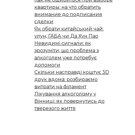
квартиры: на что обратить
внимание до подписания
сделки
Як обрати китайський чай:
улун, ГАБА чи Да Хун Пао
Невидимі сигнали: як
зрозуміти, що проблема з
алкоголем уже потребує
допомоги
Скільки насправді коштує 3D
друк вдома: розбираємо
витрати на філамент
Лікування алкоголізму у
Вінниці: як повернутись до
тверезого життя