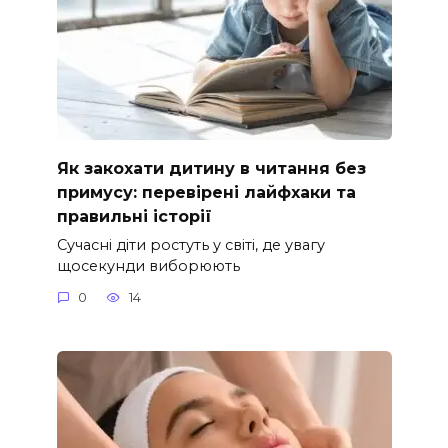
Як закохати дитину в читання без
примусу: перевірені лайфхаки та
правильні історії
Сучасні діти ростуть у світі, де увагу
щосекунди виборюють
0
14