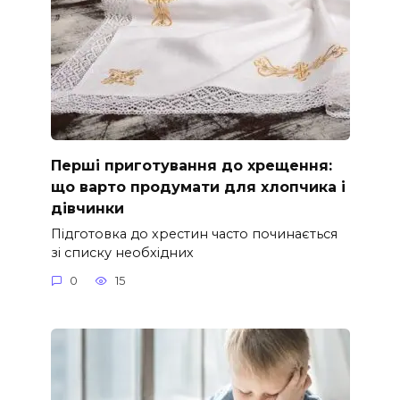
Перші приготування до хрещення:
що варто продумати для хлопчика і
дівчинки
Підготовка до хрестин часто починається
зі списку необхідних
0
15