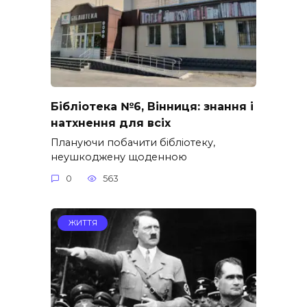
Бібліотека №6, Вінниця: знання і
натхнення для всіх
Плануючи побачити бібліотеку,
неушкоджену щоденною
0
563
ЖИТТЯ