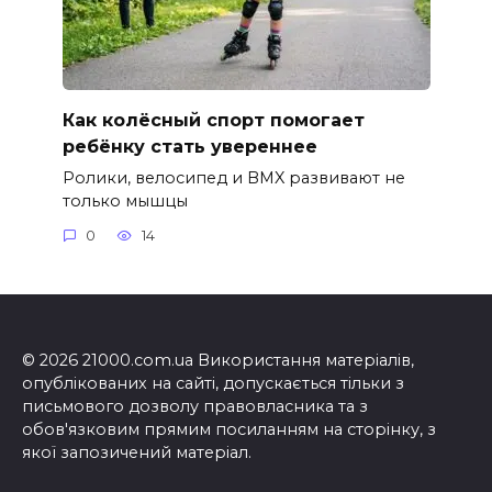
Как колёсный спорт помогает
ребёнку стать увереннее
Ролики, велосипед и BMX развивают не
только мышцы
0
14
© 2026 21000.com.ua Використання матеріалів,
опублікованих на сайті, допускається тільки з
письмового дозволу правовласника та з
обов'язковим прямим посиланням на сторінку, з
якої запозичений матеріал.