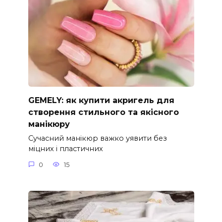
GEMELY: як купити акригель для
створення стильного та якісного
манікюру
Сучасний манікюр важко уявити без
міцних і пластичних
0
15