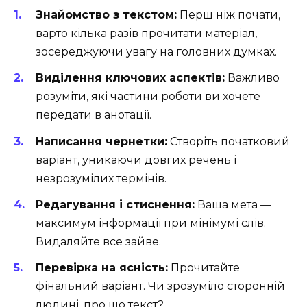
Знайомство з текстом:
Перш ніж почати,
варто кілька разів прочитати матеріал,
зосереджуючи увагу на головних думках.
Виділення ключових аспектів:
Важливо
розуміти, які частини роботи ви хочете
передати в анотації.
Написання чернетки:
Створіть початковий
варіант, уникаючи довгих речень і
незрозумілих термінів.
Редагування і стиснення:
Ваша мета —
максимум інформації при мінімумі слів.
Видаляйте все зайве.
Перевірка на ясність:
Прочитайте
фінальний варіант. Чи зрозуміло сторонній
людині, про що текст?