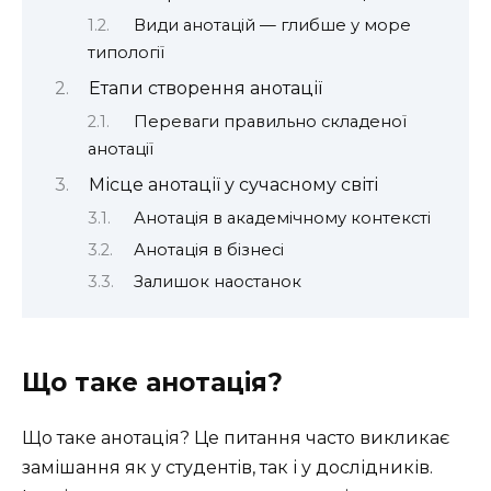
Види анотацій — глибше у море
типології
Етапи створення анотації
Переваги правильно складеної
анотації
Місце анотації у сучасному світі
Анотація в академічному контексті
Анотація в бізнесі
Залишок наостанок
Що таке анотація?
Що таке анотація? Це питання часто викликає
замішання як у студентів, так і у дослідників.