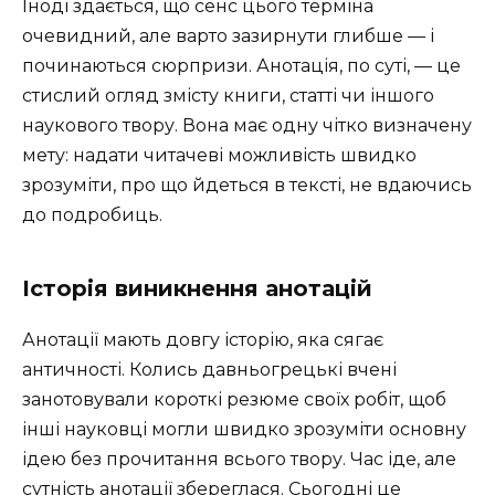
Іноді здається, що сенс цього терміна
очевидний, але варто зазирнути глибше — і
починаються сюрпризи. Анотація, по суті, — це
стислий огляд змісту книги, статті чи іншого
наукового твору. Вона має одну чітко визначену
мету: надати читачеві можливість швидко
зрозуміти, про що йдеться в тексті, не вдаючись
до подробиць.
Історія виникнення анотацій
Анотації мають довгу історію, яка сягає
античності. Колись давньогрецькі вчені
занотовували короткі резюме своїх робіт, щоб
інші науковці могли швидко зрозуміти основну
ідею без прочитання всього твору. Час іде, але
сутність анотації збереглася. Сьогодні це