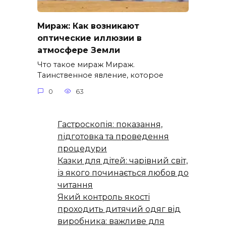
Мираж: Как возникают
оптические иллюзии в
атмосфере Земли
Что такое мираж Мираж.
Таинственное явление, которое
0
63
Гастроскопія: показання,
підготовка та проведення
процедури
Казки для дітей: чарівний світ,
із якого починається любов до
читання
Який контроль якості
проходить дитячий одяг від
виробника: важливе для