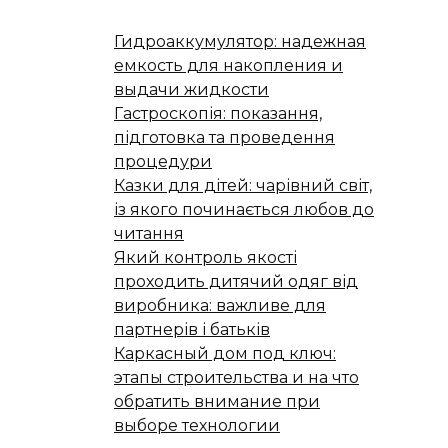
Гидроаккумулятор: надежная
емкость для накопления и
выдачи жидкости
Гастроскопія: показання,
підготовка та проведення
процедури
Казки для дітей: чарівний світ,
із якого починається любов до
читання
Який контроль якості
проходить дитячий одяг від
виробника: важливе для
партнерів і батьків
Каркасный дом под ключ:
этапы строительства и на что
обратить внимание при
выборе технологии