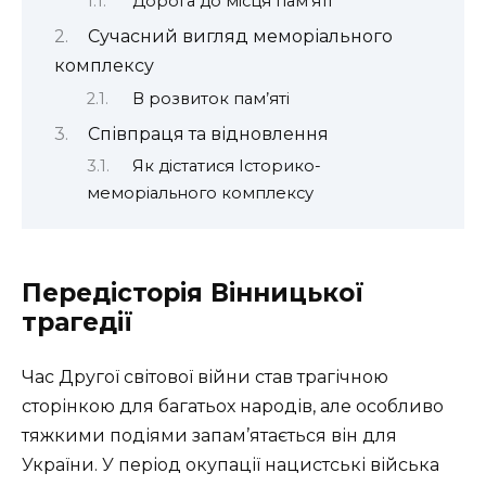
Дорога до місця пам’яті
Сучасний вигляд меморіального
комплексу
В розвиток пам’яті
Співпраця та відновлення
Як дістатися Історико-
меморіального комплексу
Передісторія Вінницької
трагедії
Час Другої світової війни став трагічною
сторінкою для багатьох народів, але особливо
тяжкими подіями запам’ятається він для
України. У період окупації нацистські війська