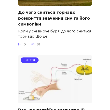
До чого сниться торнадо:
розкриття значення сну та його
символіки
Коли у сні вирує буря: до чого сниться
торнадо Що це
0
74
ЖИТТЯ