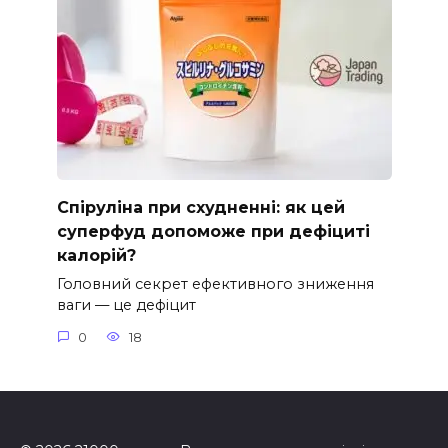
Спіруліна при схудненні: як цей
суперфуд допоможе при дефіциті
калорій?
Головний секрет ефективного зниження
ваги — це дефіцит
0
18