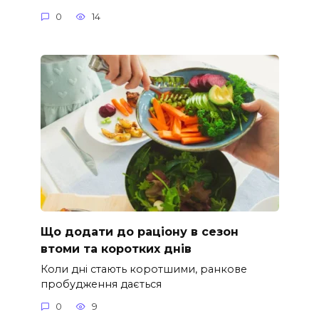
0
14
Що додати до раціону в сезон
втоми та коротких днів
Коли дні стають коротшими, ранкове
пробудження дається
0
9