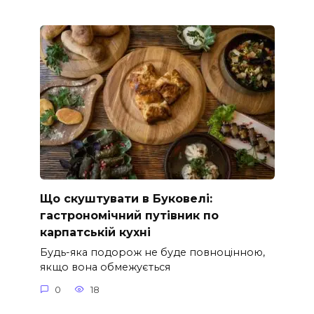
Що скуштувати в Буковелі:
гастрономічний путівник по
карпатській кухні
Будь-яка подорож не буде повноцінною,
якщо вона обмежується
0
18