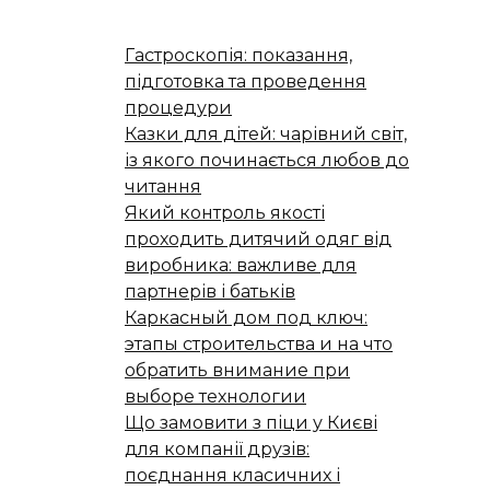
Гастроскопія: показання,
підготовка та проведення
процедури
Казки для дітей: чарівний світ,
із якого починається любов до
читання
Який контроль якості
проходить дитячий одяг від
виробника: важливе для
партнерів і батьків
Каркасный дом под ключ:
этапы строительства и на что
обратить внимание при
выборе технологии
Що замовити з піци у Києві
для компанії друзів:
поєднання класичних і