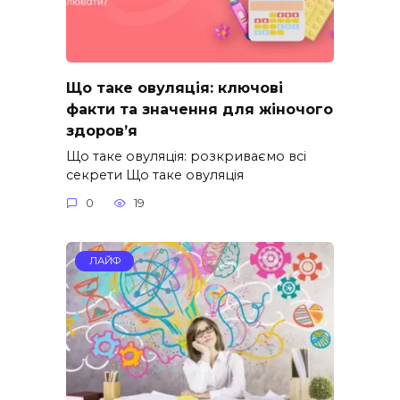
Що таке овуляція: ключові
факти та значення для жіночого
здоров’я
Що таке овуляція: розкриваємо всі
секрети Що таке овуляція
0
19
ЛАЙФ