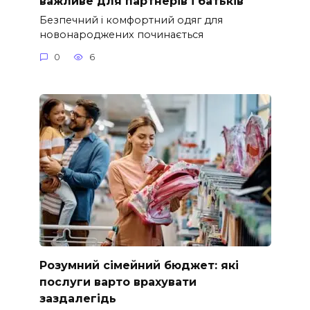
важливе для партнерів і батьків
Безпечний і комфортний одяг для
новонароджених починається
0
6
Розумний сімейний бюджет: які
послуги варто врахувати
заздалегідь