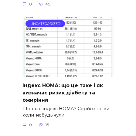
0
45
UNCATEGORIZED
Індекс НОМА: що це таке і як
визначає ризик діабету та
ожиріння
Що таке індекс НОМА? Серйозно, ви
коли-небудь чули
0
15