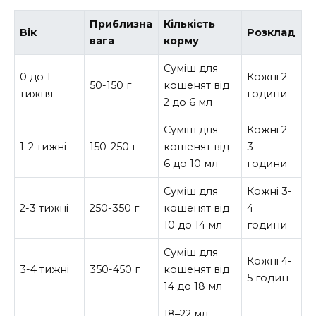
Приблизна
Кількість
Вік
Розклад
вага
корму
Суміш для
0 до 1
Кожні 2
50-150 г
кошенят від
тижня
години
2 до 6 мл
Суміш для
Кожні 2-
1-2 тижні
150-250 г
кошенят від
3
6 до 10 мл
години
Суміш для
Кожні 3-
2-3 тижні
250-350 г
кошенят від
4
10 до 14 мл
години
Суміш для
Кожні 4-
3-4 тижні
350-450 г
кошенят від
5 годин
14 до 18 мл
18–22 мл