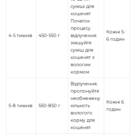
суміші для
кошенят
Початок
процесу
Кожні 5-
4-5 тижнів
450-550 г
відлучення;
6 годин
змішуйте
суміш для
кошенят з
вологим
кормом
Відлучення;
пропонуйте
необмежену
Кожні 6
5-8 тижнів
550-850 г
кількість
годин
вологого
корму для
кошенят