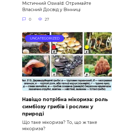
Містичний Oswald: Отримайте
Власний Досвід у Вінниці
0
27
UNCATEGORIZED
Навіщо потрібна мікориза: роль
симбіозу грибів і рослин у
природі
Що таке мікориза? То, що ж таке
мікориза?