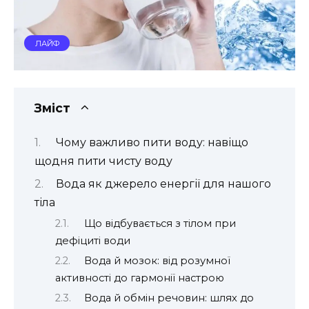
ЛАЙФ
Зміст
Чому важливо пити воду: навіщо
щодня пити чисту воду
Вода як джерело енергії для нашого
тіла
Що відбувається з тілом при
дефіциті води
Вода й мозок: від розумної
активності до гармонії настрою
Вода й обмін речовин: шлях до