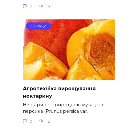
0
13
ПОРАДИ
Агротехніка вирощування
нектарину
Нектарин є природною мутацією
персика (Prunus persica var.
0
16