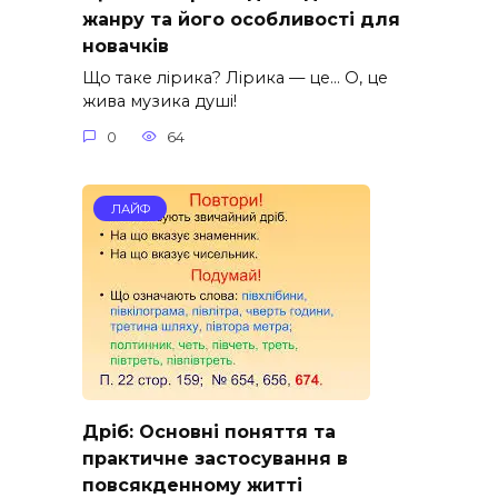
жанру та його особливості для
новачків
Що таке лірика? Лірика — це… О, це
жива музика душі!
0
64
ЛАЙФ
Дріб: Основні поняття та
практичне застосування в
повсякденному житті