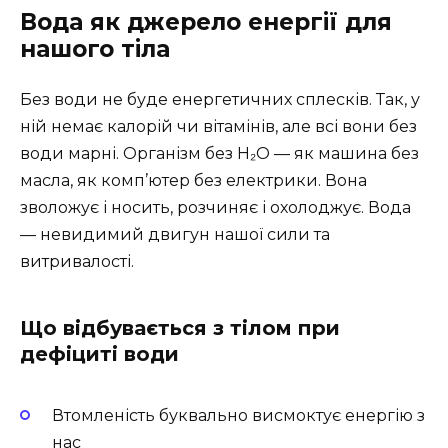
Вода як джерело енергії для
нашого тіла
Без води не буде енергетичних сплесків. Так, у
ній немає калорій чи вітамінів, але всі вони без
води марні. Організм без H₂O — як машина без
масла, як комп’ютер без електрики. Вона
зволожує і носить, розчиняє і охолоджує. Вода
— невидимий двигун нашої сили та
витривалості.
Що відбувається з тілом при
дефіциті води
Втомленість буквально висмоктує енергію з
нас