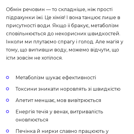
Обмін речовин — то складніше, ніж прості
підрахунки їжі. Це хімія! І вона танцює лише в
присутності води. Якщо її бракує, метаболізм
сповільнюється до некорисних швидкостей.
Інколи ми плутаємо спрагу і голод. Але магія у
тому, що випивши воду, можемо відчути, що
їсти зовсім не хотілося.
Метаболізм шукає ефективності
Токсини зникати норовлять зі швидкістю
Апетит меншає, мов вивітрюється
Енергія течія у венах, витривалість
оновлюється
Печінка й нирки славно працюють у