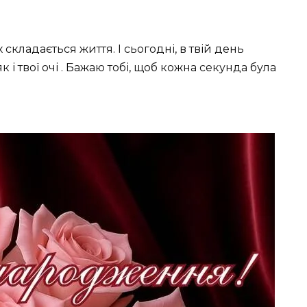
х складається життя. І сьогодні, в твій день
к і твої очі . Бажаю тобі, щоб кожна секунда була