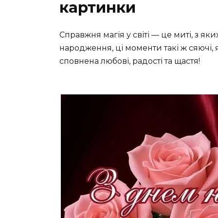
картинки
Справжня магія у світі — це миті, з яки
народження, ці моменти такі ж сяючі, я
сповнена любові, радості та щастя!