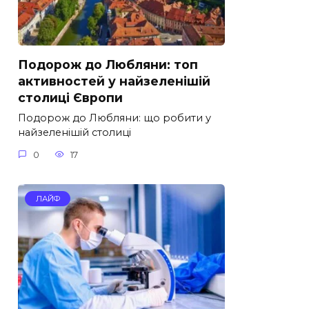
Подорож до Любляни: топ
активностей у найзеленішій
столиці Європи
Подорож до Любляни: що робити у
найзеленішій столиці
0
17
ЛАЙФ