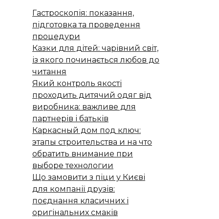
Гастроскопія: показання,
підготовка та проведення
процедури
Казки для дітей: чарівний світ,
із якого починається любов до
читання
Який контроль якості
проходить дитячий одяг від
виробника: важливе для
партнерів і батьків
Каркасный дом под ключ:
этапы строительства и на что
обратить внимание при
выборе технологии
Що замовити з піци у Києві
для компанії друзів:
поєднання класичних і
оригінальних смаків