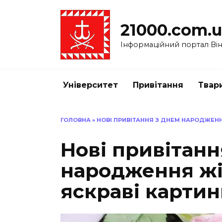
Перейти
до
21000.com.
вмісту
Інформаційний портал Вінн
Університет
Привітання
Твар
ГОЛОВНА
»
НОВІ ПРИВІТАННЯ З ДНЕМ НАРОДЖЕНН
Нові привітанн
народження жі
яскраві карти