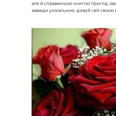
але й справжньою книгою пригод, захо
завжди унікальною, дивуй світ своєю 