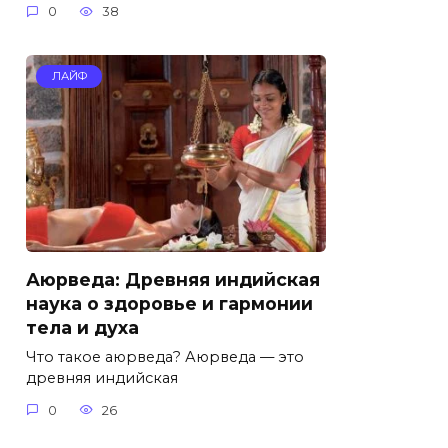
0
38
ЛАЙФ
Аюрведа: Древняя индийская
наука о здоровье и гармонии
тела и духа
Что такое аюрведа? Аюрведа — это
древняя индийская
0
26