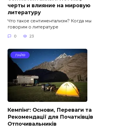
черты и влияние на мировую
литературу
Что такое сентиментализм? Когда мы
говорим о литературе
0
23
ЛАЙФ
Кемпінг: Основи, Переваги та
Рекомендації для Початківців
Отпочивальників