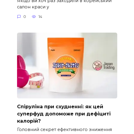
Якщо ви хоч раз заходили в корейський
салон краси у
0
14
Спіруліна при схудненні: як цей
суперфуд допоможе при дефіциті
калорій?
Головний секрет ефективного зниження