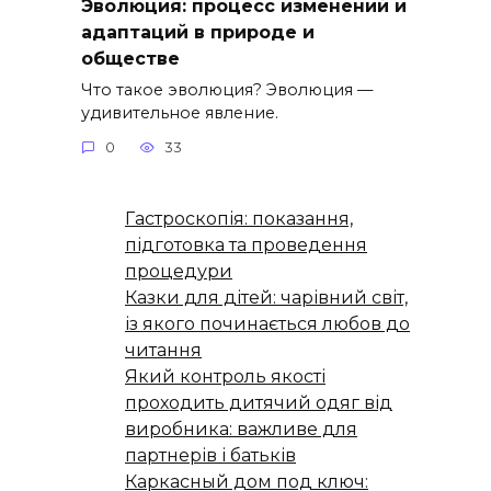
Эволюция: процесс изменений и
адаптаций в природе и
обществе
Что такое эволюция? Эволюция —
удивительное явление.
0
33
Гастроскопія: показання,
підготовка та проведення
процедури
Казки для дітей: чарівний світ,
із якого починається любов до
читання
Який контроль якості
проходить дитячий одяг від
виробника: важливе для
партнерів і батьків
Каркасный дом под ключ: