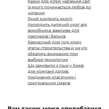
Казки для дітей: чарівний світ,
із якого починається любов до
читання
Який контроль якості
проходить дитячий одяг від
виробника: важливе для
партнерів і батьків
Каркасный дом под ключ:
этапы строительства и на что
обратить внимание при
выборе технологии
Що замовити з піци у Києві
для компанії друзів:
поєднання класичних і
оригінальних смаків
Вам також може сподобатися