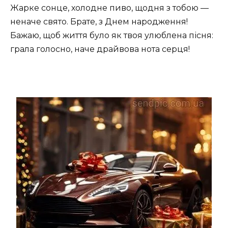
Жарке сонце, холодне пиво, щодня з тобою —
неначе свято. Брате, з Днем народження!
Бажаю, щоб життя було як твоя улюблена пісня:
грала голосно, наче драйвова нота серця!