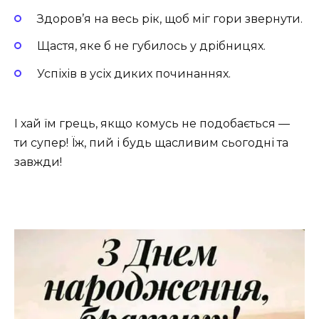
Здоров’я на весь рік, щоб міг гори звернути.
Щастя, яке б не губилось у дрібницях.
Успіхів в усіх диких починаннях.
І хай їм грець, якщо комусь не подобається —
ти супер! Їж, пий і будь щасливим сьогодні та
завжди!