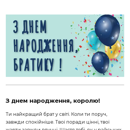
З днем народження, королю!
Ти найкращий брат у світі. Коли ти поруч,
завжди спокійніше. Твої поради цінні, твої
жарти завжди влучні. Щастя тобі, як у райських