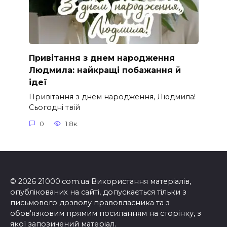
Привітання з днем народження
Людмила: найкращі побажання й
ідеї
Привітання з днем народження, Людмила!
Сьогодні твій
0
1.8к.
© 2026 21000.com.ua Використання матеріалів,
опублікованих на сайті, допускається тільки з
письмового дозволу правовласника та з
обов'язковим прямим посиланням на сторінку, з
якої запозичений матеріал.