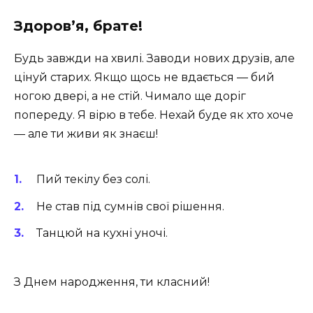
Здоров’я, брате!
Будь завжди на хвилі. Заводи нових друзів, але
цінуй старих. Якщо щось не вдається — бий
ногою двері, а не стій. Чимало ще доріг
попереду. Я вірю в тебе. Нехай буде як хто хоче
— але ти живи як знаєш!
Пий текілу без солі.
Не став під сумнів свої рішення.
Танцюй на кухні уночі.
З Днем народження, ти класний!