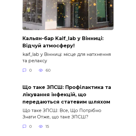
Кальян-бар Kaif_lab у Вінниці:
Відчуй атмосферу!
kaif_lab у Вінниці: місце для натхнення
та релаксу
0
60
Що таке ЗПСШ: Профілактика та
лікування інфекцій, що
передаються статевим шляхом
Що таке ЗПСШ: Все, Що Потрібно
Знати Отже, що таке ЗПСШ?
0
15