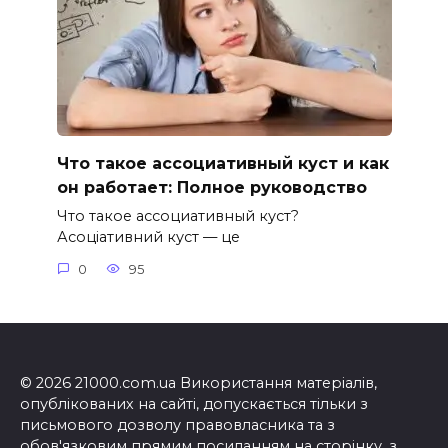
Что такое ассоциативный куст и как
он работает: Полное руководство
Что такое ассоциативный куст?
Асоціативний куст — це
0
95
© 2026 21000.com.ua Використання матеріалів,
опублікованих на сайті, допускається тільки з
письмового дозволу правовласника та з
обов'язковим прямим посиланням на сторінку, з