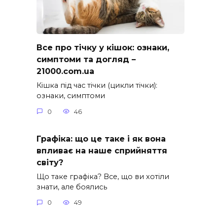
Все про тічку у кішок: ознаки,
симптоми та догляд –
21000.com.ua
Кішка під час тічки (цикли тічки):
ознаки, симптоми
0
46
Графіка: що це таке і як вона
впливає на наше сприйняття
світу?
Що таке графіка? Все, що ви хотіли
знати, але боялись
0
49