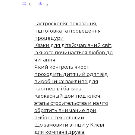
0
12
Гастроскопія: показання,
підготовка та проведення
процедури
Казки для дітей: чарівний світ,
із якого починається любов до
читання
Який контроль якості
проходить дитячий одяг від
виробника: важливе для
партнерів і батьків
Каркасный дом под ключ:
этапы строительства и на что
обратить внимание при
выборе технологии
Що замовити з піци у Києві
для компанії друзів: