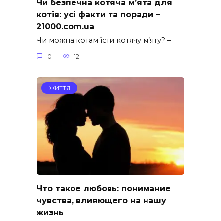
Чи безпечна котяча м’ята для
котів: усі факти та поради –
21000.com.ua
Чи можна котам їсти котячу м’яту? –
0
12
ЖИТТЯ
Что такое любовь: понимание
чувства, влияющего на нашу
жизнь