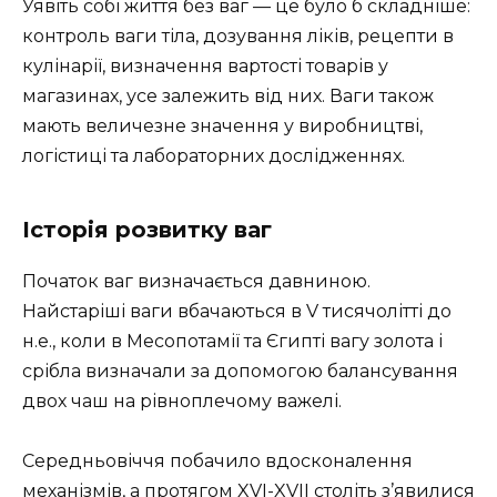
Уявіть собі життя без ваг — це було б складніше:
контроль ваги тіла, дозування ліків, рецепти в
кулінарії, визначення вартості товарів у
магазинах, усе залежить від них. Ваги також
мають величезне значення у виробництві,
логістиці та лабораторних дослідженнях.
Історія розвитку ваг
Початок ваг визначається давниною.
Найстаріші ваги вбачаються в V тисячолітті до
н.е., коли в Месопотамії та Єгипті вагу золота і
срібла визначали за допомогою балансування
двох чаш на рівноплечому важелі.
Середньовіччя побачило вдосконалення
механізмів, а протягом XVI-XVII століть з’явилися