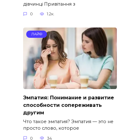
дівчинці Привітання з
0
1.2к.
ЛАЙФ
Эмпатия: Понимание и развитие
способности сопереживать
другим
Что такое эмпатия? Эмпатия — это не
просто слово, которое
0
34