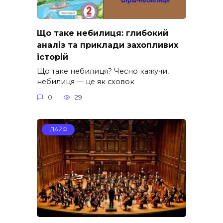
Що таке небилиця: глибокий
аналіз та приклади захопливих
історій
Що таке небилиця? Чесно кажучи,
небилиця — це як сховок
0
29
ЛАЙФ