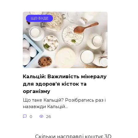
ЩО БУДЕ
Кальцій: Важливість мінералу
для здоров’я кісток та
організму
Що таке Кальцій? Розібратись раз і
назавжди Кальцій…
0
26
Скільки насправді коштує 3D