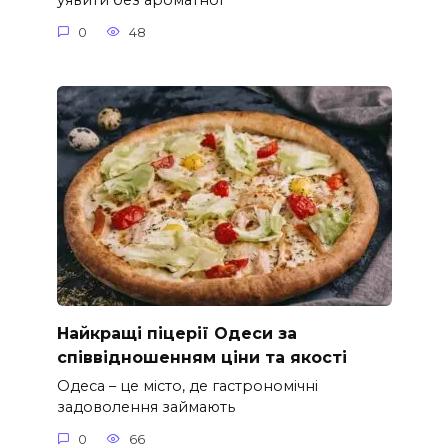
уявити без ароматної
0
48
Найкращі піцерії Одеси за
співвідношенням ціни та якості
Одеса – це місто, де гастрономічні
задоволення займають
0
66