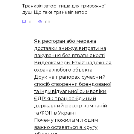
Транквілізатор: тиша для тривожної
душі Що таке транквілізатор
0
88
Як ресторан або мережа
доставки знижує витрати на
пакування без втрати якості
Видеокамеры Ezviz: надежная
охрана любого объекта
Друк на прапорах: сучасний
спосіб створення брендованої
та індивідуальної символіки
ЄДР: як працює Єдиний
державний реєстр компаній
та ФОП в Україні
Почему пожилым людям
важно оставаться в кругу