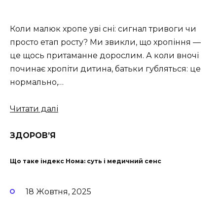
Коли малюк хропе уві сні: сигнал тривоги чи
просто етап росту? Ми звикли, що хропіння —
це щось притаманне дорослим. А коли вночі
починає хропіти дитина, батьки губляться: це
нормально,…
Читати далі
ЗДОРОВ’Я
Що таке індекс Нома: суть і медичний сенс
18 Жовтня, 2025