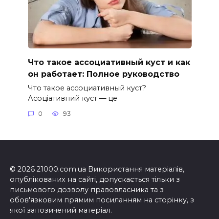
Что такое ассоциативный куст и как
он работает: Полное руководство
Что такое ассоциативный куст?
Асоціативний куст — це
0
93
© 2026 21000.com.ua Використання матеріалів,
опублікованих на сайті, допускається тільки з
письмового дозволу правовласника та з
обов'язковим прямим посиланням на сторінку, з
якої запозичений матеріал.