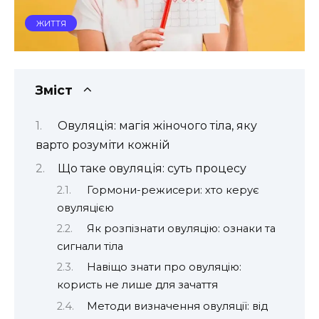
ЖИТТЯ
Зміст
Овуляція: магія жіночого тіла, яку
варто розуміти кожній
Що таке овуляція: суть процесу
Гормони-режисери: хто керує
овуляцією
Як розпізнати овуляцію: ознаки та
сигнали тіла
Навіщо знати про овуляцію:
користь не лише для зачаття
Методи визначення овуляції: від