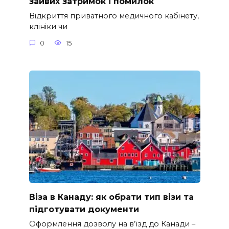
зайвих затримок і помилок
Відкриття приватного медичного кабінету,
клініки чи
0
15
Віза в Канаду: як обрати тип візи та
підготувати документи
Оформлення дозволу на в’їзд до Канади –