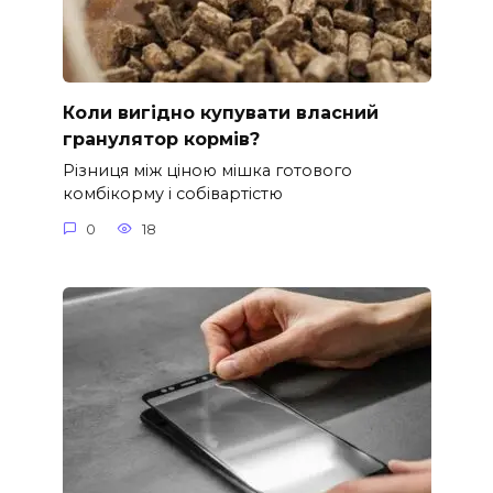
Коли вигідно купувати власний
гранулятор кормів?
Різниця між ціною мішка готового
комбікорму і собівартістю
0
18