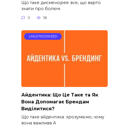
Що таке дисменорея: все, що варто
знати про болючі
0
18
UNCATEGORIZED
Айдентика: Що Це Таке та Як
Вона Допомагає Брендам
Виділитися?
Що таке айдентика: зрозуміємо, чому
вона важлива А