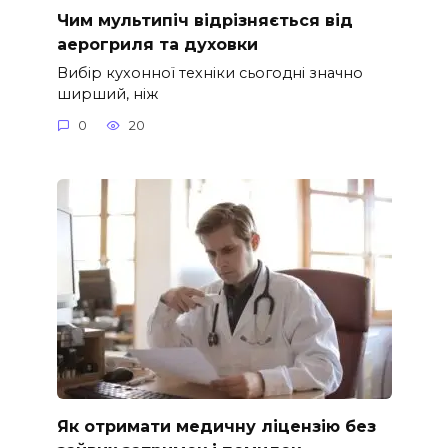
Чим мультипіч відрізняється від
аерогриля та духовки
Вибір кухонної техніки сьогодні значно
ширший, ніж
0
20
Як отримати медичну ліцензію без