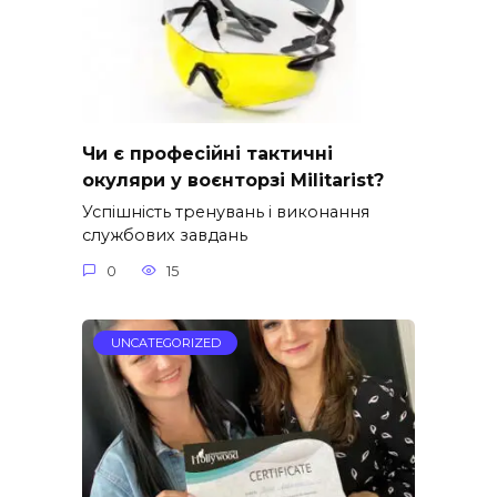
Чи є професійні тактичні
окуляри у воєнторзі Militarist?
Успішність тренувань і виконання
службових завдань
0
15
UNCATEGORIZED