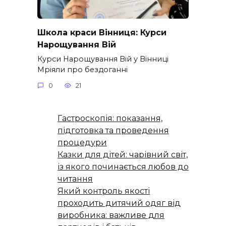
Школа краси Вінниця: Курси
Нарощування Вій
Курси Нарощування Вій у Вінниці
Мріяли про бездоганні
0
21
Гастроскопія: показання,
підготовка та проведення
процедури
Казки для дітей: чарівний світ,
із якого починається любов до
читання
Який контроль якості
проходить дитячий одяг від
виробника: важливе для