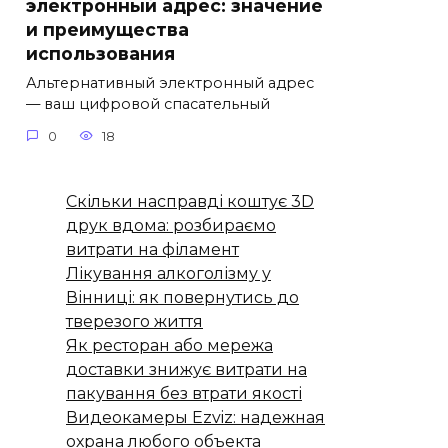
электронный адрес: значение
и преимущества
использования
Альтернативный электронный адрес
— ваш цифровой спасательный
0
18
Скільки насправді коштує 3D
друк вдома: розбираємо
витрати на філамент
Лікування алкоголізму у
Вінниці: як повернутись до
тверезого життя
Як ресторан або мережа
доставки знижує витрати на
пакування без втрати якості
Видеокамеры Ezviz: надежная
охрана любого объекта