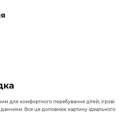
ня
дка
дним для комфортного перебування дітей, ігрові
айданчики. Все це доповнює картину ідеального