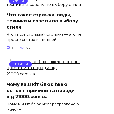
ЖИТТЯ
Что такое стрижка: виды,
техники и советы по выбору
стиля
Что такое стрижка? Стрижка — это не
просто снятие излишней
0
53
ТВАРИНИ
Чому ваш кіт блює їжею:
основні причини та поради
від 21000.com.ua
Чому мій кіт блює неперетравленою
їжею? –