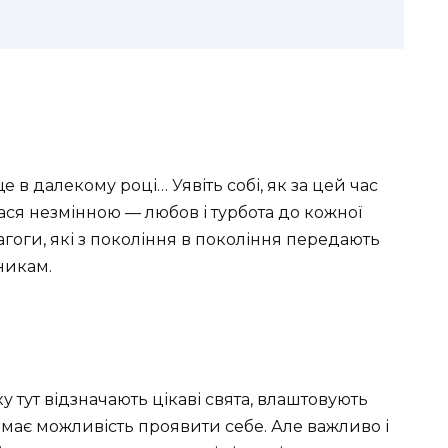
в далекому році… Уявіть собі, як за цей час
ася незмінною — любов і турбота до кожної
гоги, які з покоління в покоління передають
никам.
ку тут відзначають цікаві свята, влаштовують
має можливість проявити себе. Але важливо і