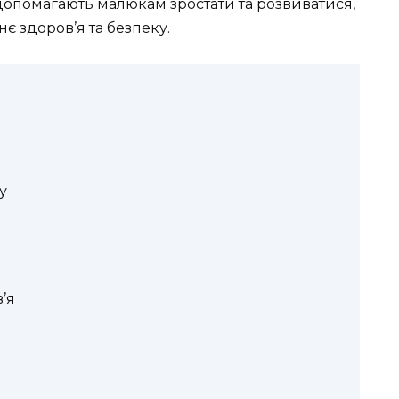
в допомагають малюкам зростати та розвиватися,
нє здоров’я та безпеку.
у
’я