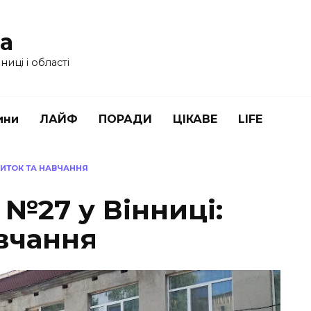
ua
иці і області
ини
ЛАЙФ
ПОРАДИ
ЦІКАВЕ
LIFE
ВИТОК ТА НАВЧАННЯ
№27 у Вінниці:
авчання