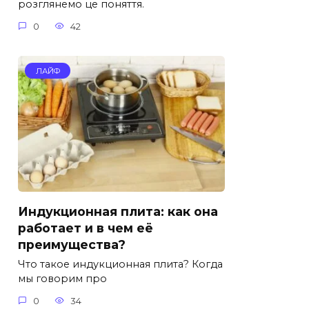
розглянемо це поняття.
0
42
ЛАЙФ
Индукционная плита: как она
работает и в чем её
преимущества?
Что такое индукционная плита? Когда
мы говорим про
0
34