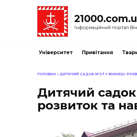
Перейти
до
21000.com.
вмісту
Інформаційний портал Вінн
Університет
Привітання
Твар
ГОЛОВНА
»
ДИТЯЧИЙ САДОК №27 У ВІННИЦІ: РОЗ
Дитячий садок 
розвиток та н