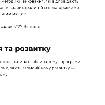
і методики виховання, які відповідають
нання старих традицій із новаторськими
льним місцем.
 та розвитку
кожна дитина особлива, тому і програми
 приділяють
гармонійному розвитку
—
ому.