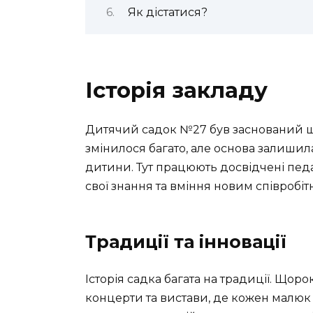
Як дістатися?
Історія закладу
Дитячий садок №27 був заснований ще 
змінилося багато, але основа залишил
дитини. Тут працюють досвідчені педа
свої знання та вміння новим співробіт
Традиції та інновації
Історія садка багата на традиції. Щоро
концерти та вистави, де кожен малюк 