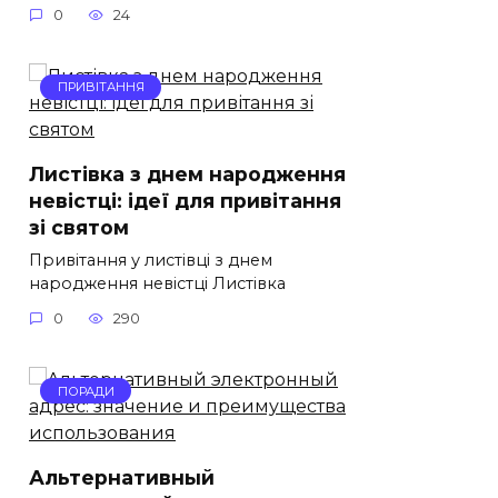
0
24
ПРИВІТАННЯ
Листівка з днем народження
невістці: ідеї для привітання
зі святом
Привітання у листівці з днем
народження невістці Листівка
0
290
ПОРАДИ
Альтернативный