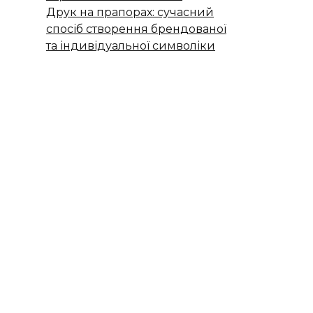
Друк на прапорах: сучасний
спосіб створення брендованої
та індивідуальної символіки