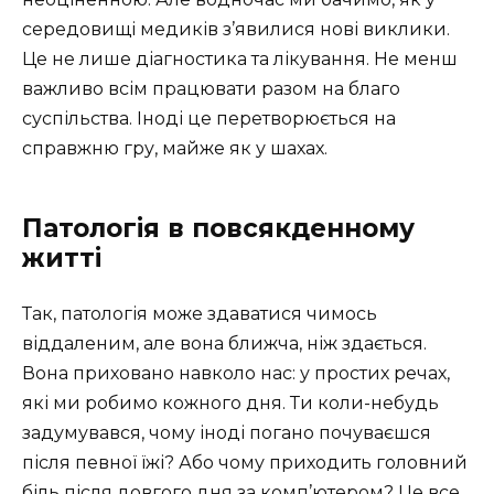
середовищі медиків з’явилися нові виклики.
Це не лише діагностика та лікування. Не менш
важливо всім працювати разом на благо
суспільства. Іноді це перетворюється на
справжню гру, майже як у шахах.
Патологія в повсякденному
житті
Так, патологія може здаватися чимось
віддаленим, але вона ближча, ніж здається.
Вона приховано навколо нас: у простих речах,
які ми робимо кожного дня. Ти коли-небудь
задумувався, чому іноді погано почуваєшся
після певної їжі? Або чому приходить головний
біль після довгого дня за комп’ютером? Це все