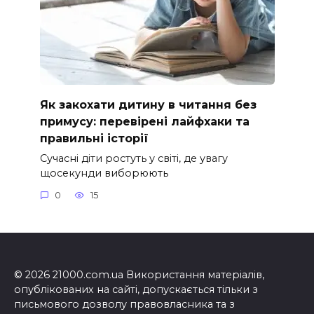
Як закохати дитину в читання без
примусу: перевірені лайфхаки та
правильні історії
Сучасні діти ростуть у світі, де увагу
щосекунди виборюють
0
15
© 2026 21000.com.ua Використання матеріалів,
опублікованих на сайті, допускається тільки з
письмового дозволу правовласника та з