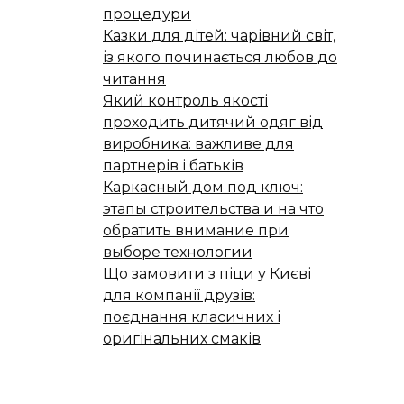
процедури
Казки для дітей: чарівний світ,
із якого починається любов до
читання
Який контроль якості
проходить дитячий одяг від
виробника: важливе для
партнерів і батьків
Каркасный дом под ключ:
этапы строительства и на что
обратить внимание при
выборе технологии
Що замовити з піци у Києві
для компанії друзів:
поєднання класичних і
оригінальних смаків